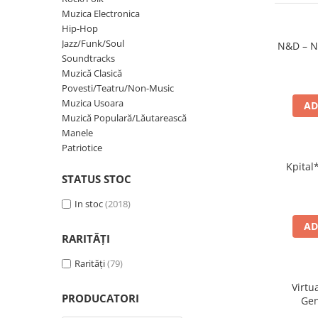
Discuri vinil 7' (mici)
Patriotice
Patriotice
Viniluri Românești
Muzica Electronica
Colecția Electrecord
Hip-Hop
Jazz/Funk/Soul
N&D – N
Soundtracks
Muzică Clasică
Povesti/Teatru/Non-Music
Muzica Usoara
AD
Muzică Populară/Lăutarească
Manele
Patriotice
Kpital*
STATUS STOC
In stoc
(2018)
AD
RARITĂȚI
Rarități
(79)
Virtu
PRODUCATORI
Gen