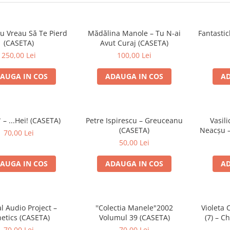
u Vreau Să Te Pierd
Mădălina Manole – Tu N-ai
Fantastic
(CASETA)
Avut Curaj (CASETA)
250,00 Lei
100,00 Lei
AUGA IN COS
ADAUGA IN COS
AD
 – ...Hei! (CASETA)
Petre Ispirescu – Greuceanu
Vasili
(CASETA)
Neacșu –
70,00 Lei
50,00 Lei
AUGA IN COS
ADAUGA IN COS
AD
al Audio Project –
''Colectia Manele"2002
Violeta 
etics (CASETA)
Volumul 39 (CASETA)
(7) – Ch
70,00 Lei
70,00 Lei