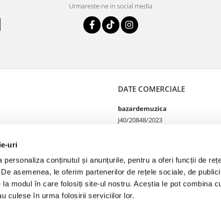
Urmareste-ne in social media
DATE COMERCIALE
bazardemuzica
J40/20848/2023
49060668
Strada Doctor Louis Pasteur
ie-uri
65
personaliza conținutul și anunțurile, pentru a oferi funcții de rețe
Bucharest, București
. De asemenea, le oferim partenerilor de rețele sociale, de publicit
Telefon Magazin online si
comenzi 0755100402
e la modul în care folosiți site-ul nostru. Aceștia le pot combina cu
Telefon Magazin fizic
u culese în urma folosirii serviciilor lor.
0749142177