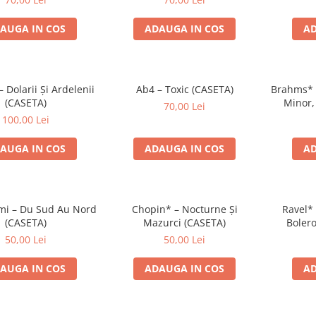
AUGA IN COS
ADAUGA IN COS
AD
Dolarii Și Ardelenii
Ab4 – Toxic (CASETA)
Brahms* –
(CASETA)
Minor,
70,00 Lei
Ungare 
100,00 Lei
AUGA IN COS
ADAUGA IN COS
AD
i – Du Sud Au Nord
Chopin* – Nocturne Și
Ravel* 
(CASETA)
Mazurci (CASETA)
Bolero
Simfoni
50,00 Lei
50,00 Lei
AUGA IN COS
ADAUGA IN COS
AD