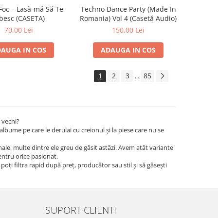
Foc – Lasă-mă Să Te
Techno Dance Party (Made In
besc (CASETA)
Romania) Vol 4 (Casetă Audio)
70,00 Lei
150,00 Lei
AUGA IN COS
ADAUGA IN COS
1
2
3
85
...
 vechi?
albume pe care le derulai cu creionul și la piese care nu se
iginale, multe dintre ele greu de găsit astăzi. Avem atât variante
pentru orice pasionat.
 poți filtra rapid după preț, producător sau stil și să găsești
SUPORT CLIENTI