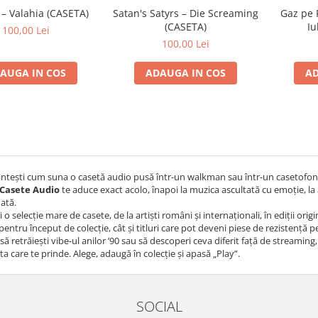
 – Valahia (CASETA)
Satan's Satyrs – Die Screaming
Gaz pe 
(CASETA)
Iu
100,00 Lei
100,00 Lei
AUGA IN COS
ADAUGA IN COS
AD
intești cum suna o casetă audio pusă într-un walkman sau într-un casetofon
Casete Audio
te aduce exact acolo, înapoi la muzica ascultată cu emoție, la 
dată.
i o selecție mare de casete, de la artiști români și internaționali, în ediții or
 pentru început de colecție, cât și titluri care pot deveni piese de rezistență 
 să retrăiești vibe-ul anilor ’90 sau să descoperi ceva diferit față de streaming,
ta care te prinde. Alege, adaugă în colecție și apasă „Play”.
SOCIAL