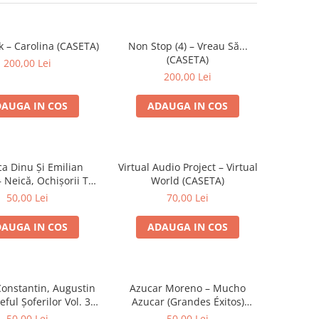
k – Carolina (CASETA)
Non Stop (4) – Vreau Să...
(CASETA)
200,00 Lei
200,00 Lei
AUGA IN COS
ADAUGA IN COS
ca Dinu Și Emilian
Virtual Audio Project – Virtual
 Neică, Ochișorii Tăi
World (CASETA)
(CASETA)
50,00 Lei
70,00 Lei
AUGA IN COS
ADAUGA IN COS
Constantin, Augustin
Azucar Moreno – Mucho
eful Șoferilor Vol. 3
Azucar (Grandes Éxitos)
(CASETA)
(CASETA)
50,00 Lei
50,00 Lei