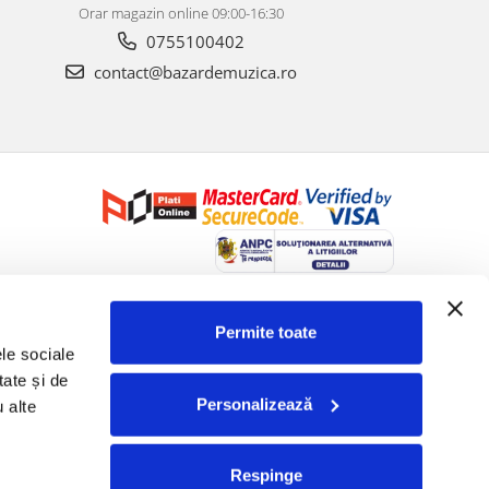
Orar magazin online 09:00-16:30
0755100402
contact@bazardemuzica.ro
Creat cu ❤ și cu 🧠 de Dan Trifan iar
Platforma E-commerce by
Gomag
Permite toate
le sociale 
ate și de 
Personalizează
 alte 
Respinge