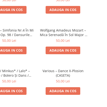
AUGA IN COS
ADAUGA IN COS
 Simfonia Nr.4 În Mi
Wolfgang Amadeus Mozart –
 Op. 98 / Dansurile
Mica Serenadă În Sol Major /
Nr. 5 Și 6 (CASETA)
O Glumă Muzicală (CASETA)
50,00 Lei
50,00 Lei
AUGA IN COS
ADAUGA IN COS
/ Minkus* / Lalo* –
Various – Dance X-Plosion
 / Bolero Și Dans /
(CASETA)
a Spaniolă (CASETA)
50,00 Lei
50,00 Lei
AUGA IN COS
ADAUGA IN COS