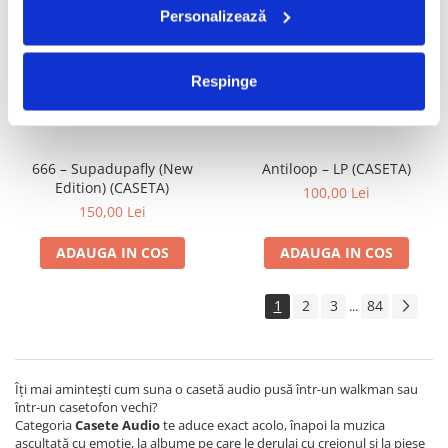
Personalizează
2 Unlimited – Hits Unlimited
Virtual Audio Project – Cosmos
(CASETA)
(CASETA)
150,00 Lei
70,00 Lei
Respinge
ADAUGA IN COS
ADAUGA IN COS
666 – Supadupafly (New
Antiloop – LP (CASETA)
Edition) (CASETA)
100,00 Lei
150,00 Lei
ADAUGA IN COS
ADAUGA IN COS
1
2
3
84
...
Îți mai amintești cum suna o casetă audio pusă într-un walkman sau
într-un casetofon vechi?
Categoria
Casete Audio
te aduce exact acolo, înapoi la muzica
ascultată cu emoție, la albume pe care le derulai cu creionul și la piese