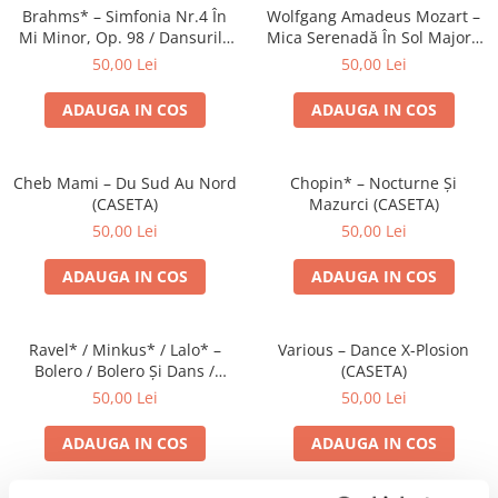
Brahms* – Simfonia Nr.4 În
Wolfgang Amadeus Mozart –
Mi Minor, Op. 98 / Dansurile
Mica Serenadă În Sol Major /
Ungare Nr. 5 Și 6 (CASETA)
O Glumă Muzicală (CASETA)
50,00 Lei
50,00 Lei
ADAUGA IN COS
ADAUGA IN COS
Cheb Mami – Du Sud Au Nord
Chopin* – Nocturne Și
(CASETA)
Mazurci (CASETA)
50,00 Lei
50,00 Lei
ADAUGA IN COS
ADAUGA IN COS
Ravel* / Minkus* / Lalo* –
Various – Dance X-Plosion
Bolero / Bolero Și Dans /
(CASETA)
Simfonia Spaniolă (CASETA)
50,00 Lei
50,00 Lei
ADAUGA IN COS
ADAUGA IN COS