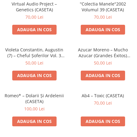
Discuri vinil 7' (mici)
Patriotice
Patriotice
Viniluri Românești
Virtual Audio Project –
''Colectia Manele"2002
Colecția Electrecord
Genetics (CASETA)
Volumul 39 (CASETA)
70,00 Lei
70,00 Lei
ADAUGA IN COS
ADAUGA IN COS
Violeta Constantin, Augustin
Azucar Moreno – Mucho
(7) – Cheful Șoferilor Vol. 3
Azucar (Grandes Éxitos)
(CASETA)
(CASETA)
50,00 Lei
50,00 Lei
ADAUGA IN COS
ADAUGA IN COS
Romeo* – Dolarii Și Ardelenii
Ab4 – Toxic (CASETA)
(CASETA)
70,00 Lei
100,00 Lei
ADAUGA IN COS
ADAUGA IN COS