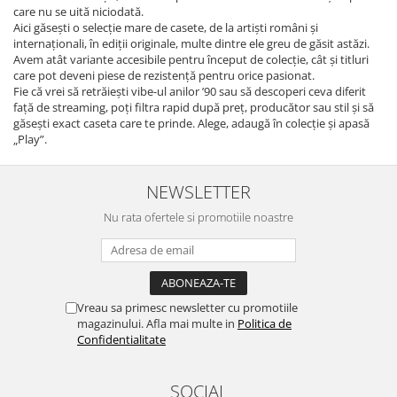
care nu se uită niciodată.
Aici găsești o selecție mare de casete, de la artiști români și
internaționali, în ediții originale, multe dintre ele greu de găsit astăzi.
Avem atât variante accesibile pentru început de colecție, cât și titluri
care pot deveni piese de rezistență pentru orice pasionat.
Fie că vrei să retrăiești vibe-ul anilor ’90 sau să descoperi ceva diferit
față de streaming, poți filtra rapid după preț, producător sau stil și să
găsești exact caseta care te prinde. Alege, adaugă în colecție și apasă
„Play”.
NEWSLETTER
Nu rata ofertele si promotiile noastre
Vreau sa primesc newsletter cu promotiile
magazinului. Afla mai multe in
Politica de
Confidentialitate
SOCIAL