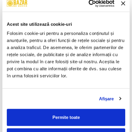
Valahia – Valahia (CASETA)
Satan's Satyrs – Die
Screaming (CASETA)
100,00 Lei
100,00 Lei
Acest site utilizează cookie-uri
ADAUGA IN COS
ADAUGA IN COS
Folosim cookie-uri pentru a personaliza conținutul și 
anunțurile, pentru a oferi funcții de rețele sociale și pentru 
a analiza traficul. De asemenea, le oferim partenerilor de 
Gaz pe Foc – Lasă-mă Să Te
Techno Dance Party (Made In
Iubesc (CASETA)
Romania) Vol 4 (Casetă Audio)
rețele sociale, de publicitate și de analize informații cu 
70,00 Lei
150,00 Lei
privire la modul în care folosiți site-ul nostru. Aceștia le 
pot combina cu alte informații oferite de dvs. sau culese 
ADAUGA IN COS
ADAUGA IN COS
în urma folosirii serviciilor lor.
Fantasy (12) – Cheamă-mă
Van Morrison – Beautiful
(CASETA)
Vision (CASETA)
Afişare
100,00 Lei
50,00 Lei
Permite toate
ADAUGA IN COS
ADAUGA IN COS