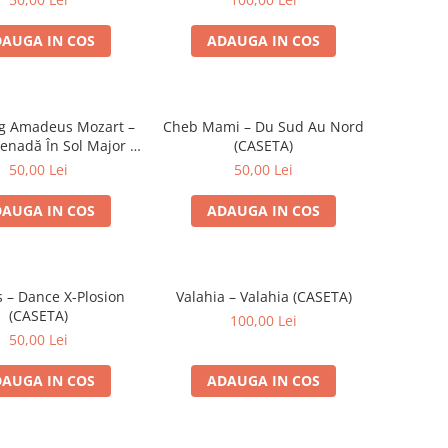
AUGA IN COS
ADAUGA IN COS
g Amadeus Mozart –
Cheb Mami – Du Sud Au Nord
enadă În Sol Major /
(CASETA)
 Muzicală (CASETA)
50,00 Lei
50,00 Lei
AUGA IN COS
ADAUGA IN COS
s – Dance X-Plosion
Valahia – Valahia (CASETA)
(CASETA)
100,00 Lei
50,00 Lei
AUGA IN COS
ADAUGA IN COS