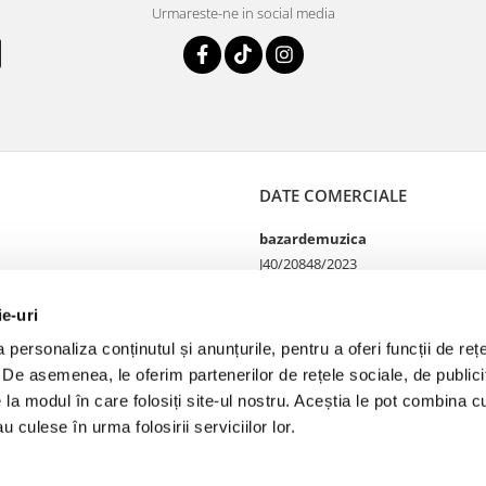
Urmareste-ne in social media
DATE COMERCIALE
bazardemuzica
J40/20848/2023
49060668
Strada Doctor Louis Pasteur
ie-uri
65
personaliza conținutul și anunțurile, pentru a oferi funcții de rețe
Bucharest, București
. De asemenea, le oferim partenerilor de rețele sociale, de publicit
e la modul în care folosiți site-ul nostru. Aceștia le pot combina cu
u culese în urma folosirii serviciilor lor.