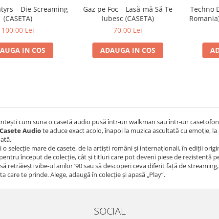
atyrs – Die Screaming
Gaz pe Foc – Lasă-mă Să Te
Techno D
(CASETA)
Iubesc (CASETA)
Romania)
100,00 Lei
70,00 Lei
AUGA IN COS
ADAUGA IN COS
AD
intești cum suna o casetă audio pusă într-un walkman sau într-un casetofon
Casete Audio
te aduce exact acolo, înapoi la muzica ascultată cu emoție, la 
dată.
i o selecție mare de casete, de la artiști români și internaționali, în ediții or
 pentru început de colecție, cât și titluri care pot deveni piese de rezistență 
 să retrăiești vibe-ul anilor ’90 sau să descoperi ceva diferit față de streaming,
ta care te prinde. Alege, adaugă în colecție și apasă „Play”.
SOCIAL