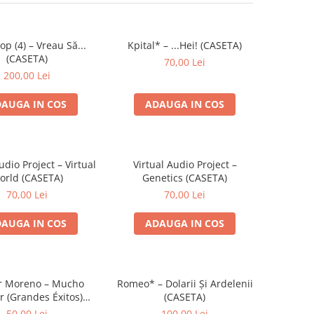
p (4) – Vreau Să...
Kpital* – ...Hei! (CASETA)
(CASETA)
70,00 Lei
200,00 Lei
AUGA IN COS
ADAUGA IN COS
udio Project – Virtual
Virtual Audio Project –
orld (CASETA)
Genetics (CASETA)
70,00 Lei
70,00 Lei
AUGA IN COS
ADAUGA IN COS
r Moreno – Mucho
Romeo* – Dolarii Și Ardelenii
r (Grandes Éxitos)
(CASETA)
(CASETA)
50,00 Lei
100,00 Lei