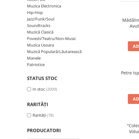
Discuri vinil 7' (mici)
Patriotice
Patriotice
Viniluri Românești
Muzica Electronica
Colecția Electrecord
Hip-Hop
Jazz/Funk/Soul
Mădălin
Soundtracks
Avut
Muzică Clasică
Povesti/Teatru/Non-Music
Muzica Usoara
AD
Muzică Populară/Lăutarească
Manele
Patriotice
Petre Is
STATUS STOC
In stoc
(2009)
AD
RARITĂȚI
Rarități
(78)
''Col
PRODUCATORI
Volu