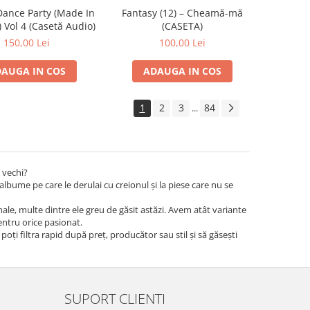
ance Party (Made In
Fantasy (12) – Cheamă-mă
 Vol 4 (Casetă Audio)
(CASETA)
150,00 Lei
100,00 Lei
AUGA IN COS
ADAUGA IN COS
1
2
3
84
...
 vechi?
albume pe care le derulai cu creionul și la piese care nu se
iginale, multe dintre ele greu de găsit astăzi. Avem atât variante
pentru orice pasionat.
 poți filtra rapid după preț, producător sau stil și să găsești
SUPORT CLIENTI