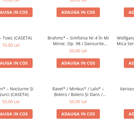
AUGA IN COS
ADAUGA IN COS
AD
– Toxic (CASETA)
Brahms* – Simfonia Nr.4 În Mi
Wolfgan
Minor, Op. 98 / Dansurile
Mica Ser
70,00 Lei
Ungare Nr. 5 Și 6 (CASETA)
O Glumă
50,00 Lei
AUGA IN COS
ADAUGA IN COS
AD
n* – Nocturne Și
Ravel* / Minkus* / Lalo* –
Variou
urci (CASETA)
Bolero / Bolero Și Dans /
Simfonia Spaniolă (CASETA)
50,00 Lei
50,00 Lei
AUGA IN COS
ADAUGA IN COS
AD