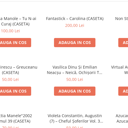
a Manole – Tu N-ai
Fantastick – Carolina (CASETA)
Non Sto
 Curaj (CASETA)
200,00 Lei
100,00 Lei
AUGA IN COS
ADAUGA IN COS
AD
pirescu – Greuceanu
Vasilica Dinu Și Emilian
Virtual A
(CASETA)
Neacșu – Neică, Ochișorii Tăi
W
(CASETA)
50,00 Lei
50,00 Lei
AUGA IN COS
ADAUGA IN COS
AD
ectia Manele"2002
Violeta Constantin, Augustin
Azuca
mul 39 (CASETA)
(7) – Cheful Șoferilor Vol. 3
Azuca
(CASETA)
70,00 Lei
50,00 Lei