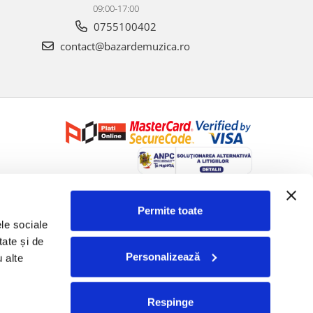
09:00-17:00
0755100402
contact@bazardemuzica.ro
Creat cu ❤ și cu 🧠 de Dan Trifan iar
Platforma E-commerce by
Gomag
Permite toate
le sociale 
ate și de 
Personalizează
 alte 
Respinge