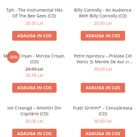
Discuri vinil 7' (mici)
Patriotice
Patriotice
Viniluri Românești
Colecția Electrecord
Tph - The Instrumental Hits
Billy Connolly - An Audience
Of The Bee Gees (CD)
With Billy Connolly (CD)
20,00 Lei
20,00 Lei
ADAUGA IN COS
ADAUGA IN COS
Mircea Crișan - Mircea Crișan,
Petre Ispirescu – Prâslea Cel
-30%
(CD)
Voinic Și Merele De Aur (+
Povestea Unui Om Sărac) (CD)
29,99 Lei
30,00 Lei
20,99 Lei
ADAUGA IN COS
ADAUGA IN COS
Ion Creangă – Amintiri Din
Frații Grimm* – Cenușăreasa
Copilărie (CD)
(CD)
30,00 Lei
30,00 Lei
ADAUGA IN COS
ADAUGA IN COS