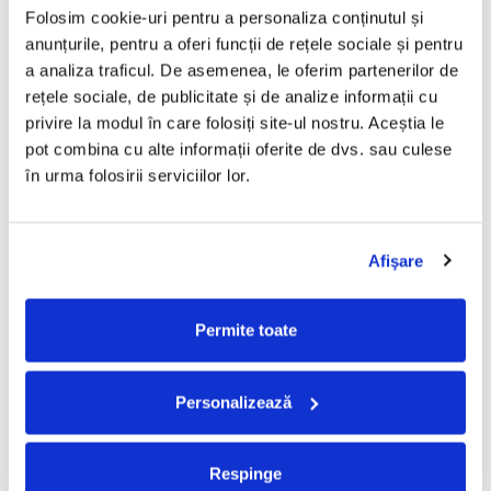
Folosim cookie-uri pentru a personaliza conținutul și 
anunțurile, pentru a oferi funcții de rețele sociale și pentru 
Ion Creanga – Capra cu Trei
Ion Creanga – Fata Babei si
a analiza traficul. De asemenea, le oferim partenerilor de 
Iezi (+ Fata Babei si Fata
Fata Mosneagului (+ Campan
rețele sociale, de publicitate și de analize informații cu 
Mosneagului) (CD)
Verde si Frumos) (CD)
30,00 Lei
30,00 Lei
privire la modul în care folosiți site-ul nostru. Aceștia le 
pot combina cu alte informații oferite de dvs. sau culese 
ADAUGA IN COS
ADAUGA IN COS
în urma folosirii serviciilor lor.
Fratii Grimm – Alba Ca Zapada
Jasper Carrott - Canned
Si Cei Sapte Pitici (CD)
Carrott For The Record
Afişare
(Classic Carrott Vol 1) (CD)
30,00 Lei
30,00 Lei
ADAUGA IN COS
ADAUGA IN COS
Permite toate
Peter Kay - The Best Of Peter
Diana Princess Of Wales 1961-
-30%
Personalizează
Kay...So Far (CD)
1997 - The BBC Recording Of
The Funeral Service , (CD)
30,00 Lei
49,99 Lei
34,99 Lei
Respinge