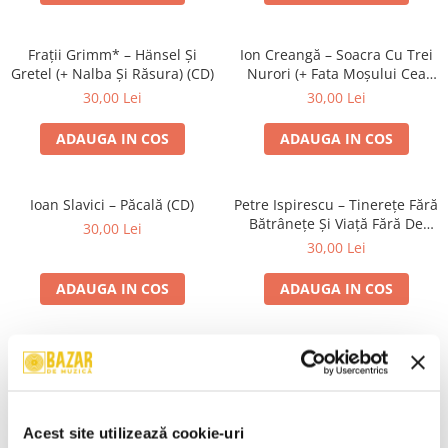
Frații Grimm* – Hänsel Și
Ion Creangă – Soacra Cu Trei
Gretel (+ Nalba Și Răsura) (CD)
Nurori (+ Fata Moșului Cea
Isteață; Cărturarul Năzdrăvan)
30,00 Lei
30,00 Lei
(CD)
ADAUGA IN COS
ADAUGA IN COS
Ioan Slavici – Păcală (CD)
Petre Ispirescu – Tinerețe Fără
Bătrânețe Și Viață Fără De
30,00 Lei
Moarte (+ Aleodor Împărat)
30,00 Lei
(CD)
ADAUGA IN COS
ADAUGA IN COS
Ion Creangă – Punguța Cu Doi
Hans Christian Andersen –
Bani (CD)
Rățușca Cea Urâtă (CD)
30,00 Lei
30,00 Lei
Acest site utilizează cookie-uri
ADAUGA IN COS
ADAUGA IN COS