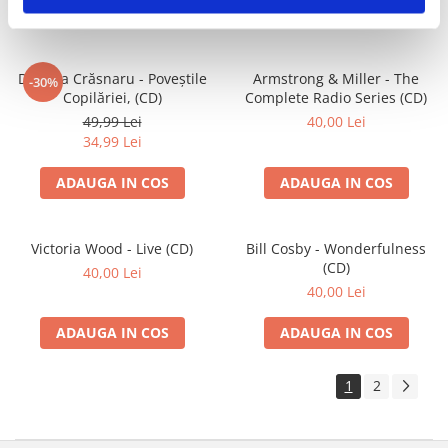
ADAUGA IN COS
ADAUGA IN COS
Daniela Crăsnaru - Poveștile
Armstrong & Miller - The
-30%
Copilăriei, (CD)
Complete Radio Series (CD)
49,99 Lei
40,00 Lei
34,99 Lei
ADAUGA IN COS
ADAUGA IN COS
Victoria Wood - Live (CD)
Bill Cosby - Wonderfulness
(CD)
40,00 Lei
40,00 Lei
ADAUGA IN COS
ADAUGA IN COS
1
2