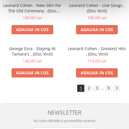
Leonard Cohen - New Skin For
Leonard Cohen - Live Songs ,
The Old Ceremony , (Disc
(Disc Vinil)
Vinil)
100,00 Lei
100,00 Lei
ADAUGA IN COS
ADAUGA IN COS
George Ezra - Staying At
Leonard Cohen - Greatest Hits
Tamara's , (Disc Vinil)
, (Disc Vinil)
140,00 Lei
110,00 Lei
ADAUGA IN COS
ADAUGA IN COS
1
2
3
9
...
NEWSLETTER
Nu rata ofertele si promotiile noastre