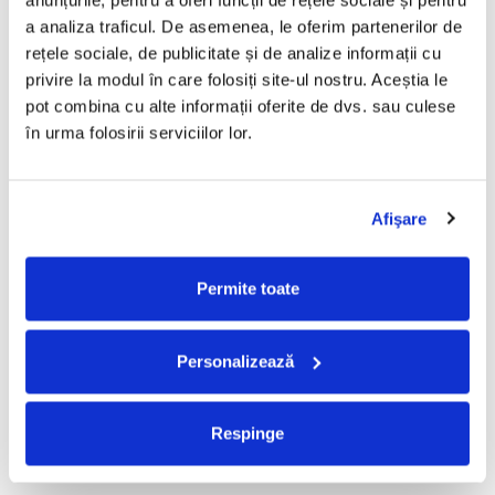
anunțurile, pentru a oferi funcții de rețele sociale și pentru 
Leonard Cohen - Recent
Leonard Cohen - Thanks For
a analiza traficul. De asemenea, le oferim partenerilor de 
Songs , (Disc Vinil)
The Dance , (Disc Vinil)
rețele sociale, de publicitate și de analize informații cu 
100,00 Lei
210,00 Lei
privire la modul în care folosiți site-ul nostru. Aceștia le 
pot combina cu alte informații oferite de dvs. sau culese 
ADAUGA IN COS
ADAUGA IN COS
în urma folosirii serviciilor lor.
Leonard Cohen - Songs From
Leonard Cohen - I'm Your Man
A Room (Disc Vinil)
, (Disc Vinil)
Afişare
80,00 Lei
100,00 Lei
ADAUGA IN COS
ADAUGA IN COS
Permite toate
Leonard Cohen - You Want It
Leonard Cohen - Dear
Personalizează
Darker , (Disc Vinil)
Heather , (Disc Vinil)
100,00 Lei
120,00 Lei
Respinge
ADAUGA IN COS
ADAUGA IN COS