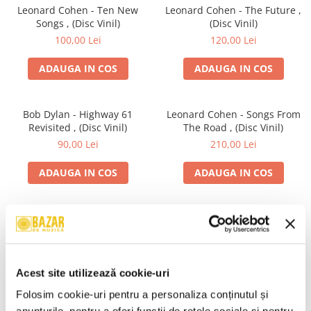
Leonard Cohen - Ten New
Leonard Cohen - The Future ,
Songs , (Disc Vinil)
(Disc Vinil)
100,00 Lei
120,00 Lei
ADAUGA IN COS
ADAUGA IN COS
Bob Dylan - Highway 61
Leonard Cohen - Songs From
Revisited , (Disc Vinil)
The Road , (Disc Vinil)
90,00 Lei
210,00 Lei
ADAUGA IN COS
ADAUGA IN COS
Bob Dylan - Down In The
Ricky Martin - Ricky Martin,
Groove , (Disc Vinil)
(Disc Vinil)
100,00 Lei
140,00 Lei
Acest site utilizează cookie-uri
ADAUGA IN COS
ADAUGA IN COS
Folosim cookie-uri pentru a personaliza conținutul și 