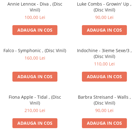
Discuri vinil 7' (mici)
Patriotice
Patriotice
Viniluri Românești
Annie Lennox - Diva , (Disc
Luke Combs - Growin' Up ,
Colecția Electrecord
Vinil)
(Disc Vinil)
100,00 Lei
90,00 Lei
ADAUGA IN COS
ADAUGA IN COS
Falco - Symphonic , (Disc Vinil)
Indochine - 3ieme Sexe/3 ,
(Disc Vinil)
160,00 Lei
110,00 Lei
ADAUGA IN COS
ADAUGA IN COS
Fiona Apple - Tidal , (Disc
Barbra Streisand - Walls ,
Vinil)
(Disc Vinil)
210,00 Lei
90,00 Lei
ADAUGA IN COS
ADAUGA IN COS