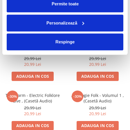
Happy Pocket, (Casetă Audio)
Experience , (Casetă Audio)
Permite toate
29,99 Lei
29,99 Lei
20,99 Lei
20,99 Lei
Personalizează
ADAUGA IN COS
ADAUGA IN COS
Respinge
Marco Masini - L'Amore Sia
Windbreakers - Electric
-30%
-30%
Con Te , (Casetă Audio)
Landlady , (Casetă Audio)
29,99 Lei
29,99 Lei
20,99 Lei
20,99 Lei
ADAUGA IN COS
ADAUGA IN COS
The Alarm - Electric Folklore
Antologie Folk - Volumul 1 ,
-30%
-30%
Live , (Casetă Audio)
(Casetă Audio)
29,99 Lei
29,99 Lei
20,99 Lei
20,99 Lei
ADAUGA IN COS
ADAUGA IN COS