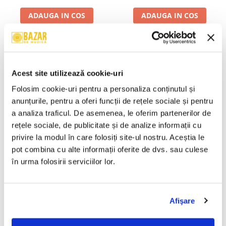
ADAUGA IN COS
ADAUGA IN COS
Leopoldina Bălănuță - Șoapte
Tudor Gheorghe - Viața Lumii
-30%
-30%
Și Lacrimi , (Casetă Audio)
, (Casetă Audio)
29,99 Lei
29,99 Lei
Acest site utilizează cookie-uri
20,99 Lei
20,99 Lei
Folosim cookie-uri pentru a personaliza conținutul și 
ADAUGA IN COS
ADAUGA IN COS
anunțurile, pentru a oferi funcții de rețele sociale și pentru 
a analiza traficul. De asemenea, le oferim partenerilor de 
rețele sociale, de publicitate și de analize informații cu 
10,000 Maniacs - Blind Man's
Holograf - Supersonic, (Casetă
-30%
-30%
privire la modul în care folosiți site-ul nostru. Aceștia le 
Zoo , (Casetă Audio)
Audio)
pot combina cu alte informații oferite de dvs. sau culese 
29,99 Lei
29,99 Lei
în urma folosirii serviciilor lor.
20,99 Lei
20,99 Lei
ADAUGA IN COS
ADAUGA IN COS
Afişare
The Trash Can Sinatras - A
Gin Blossoms - New Miserable
-30%
-30%