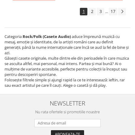
1
2
3
17
...
Categoria
Rock/Folk (Casete Audio)
aduce împreună muzică cu
mesaj, emoție și identitate, de la artiști români care au definit
generații, până la nume internaționale care încă se aud la fel de bine și
azi.
Găsești casete originale, multe dintre ele din perioadele în care muzica
se asculta altfel, mai personal, mai intens. Partea și mai bună? Ai o
mulțime de variante accesibile, perfecte pentru colecții la început sau
pentru descoperiri spontane.
Folosește filtrele simple și ajungi rapid la ce te interesează: ieftin, rar
sau exact artistul pe care îl cauți. Alege o casetă și dă play.
NEWSLETTER
Nu rata ofertele si promotiile noastre