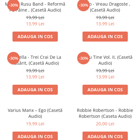
Discuri vinil 7' (mici)
Patriotice
Patriotice
Viniluri Românești
Mircea Rusu Band - Reformă
Verso - Vreau Dragoste ,
-30%
-30%
Colecția Electrecord
Pe Pâine , (Casetă Audio)
(Casetă Audio)
19,99 Lei
19,99 Lei
13,99 Lei
13,99 Lei
ADAUGA IN COS
ADAUGA IN COS
Acapella - Trei Crai De La
Pentru Tine Vol. II, (Casetă
-30%
-30%
Răsărit, (Casetă Audio)
Audio)
19,99 Lei
19,99 Lei
13,99 Lei
13,99 Lei
ADAUGA IN COS
ADAUGA IN COS
Varius Manx – Ego (Casetă
Robbie Robertson - Robbie
Audio)
Robertson (Caseta Audio)
19,99 Lei
20,00 Lei
ADAUGA IN COS
ADAUGA IN COS