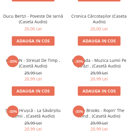
Ducu Bertzi - Poveste De Iarnă
Cronica Cârcotașilor (Caseta
(Caseta Audio)
Audio)
20,00 Lei
20,00 Lei
ADAUGA IN COS
ADAUGA IN COS
KrYptoN - Stresat De Timp ,
La Strada - Muzica Lumii Pe
-30%
-30%
(Casetă Audio)
Străzi , (Casetă Audio)
29,99 Lei
29,99 Lei
20,99 Lei
20,99 Lei
ADAUGA IN COS
ADAUGA IN COS
Ștefan Hrușcă - La Săvârșitu
Garth Brooks - Ropin' The
-30%
-30%
Lumii , (Casetă Audio)
Wind , (Casetă Audio)
29,99 Lei
29,99 Lei
20,99 Lei
20,99 Lei