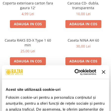
Discuri vinil 7' (mici)
Patriotice
Patriotice
Viniluri Românești
Coperta exterioara carton fara
Carcasa CD- dubla,
Colecția Electrecord
gaura 12'
transparenta
4,99 Lei
10,00 Lei
ADAUGA IN COS
ADAUGA IN COS
Caseta RAKS ED-X Type 1 60
Caseta NINA AH 60
min
30,00 Lei
25,00 Lei
ADAUGA IN COS
ADAUGA IN COS
Caseta EMTEC Sound Quality
Caseta Sony C-60EFB Type 1
Ferric 1 60
30,00 Lei
30,00 Lei
Acest site utilizează cookie-uri
Folosim cookie-uri pentru a personaliza conținutul și 
ADAUGA IN COS
ADAUGA IN COS
anunțurile, pentru a oferi funcții de rețele sociale și pentru 
a analiza traficul. De asemenea, le oferim partenerilor de 