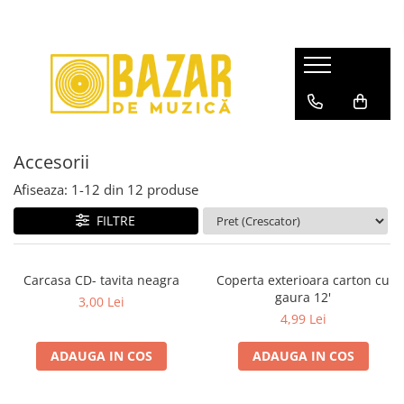
Discuri vinil second-hand
Discuri vinil noi
Casete Audio
CD-uri
CD-uri Noi
Video
Mystery Box
Echipamente Audio
Pop
Pop
Pop
Pop
Pop
DVD
Discuri Vinil
Walkmans
Rock/Folk
Muzică Electronică
Rock/Folk
Rock/Folk
Rock/Metal
BLU-RAY
Casete Audio
Accesorii
Rock/Metal
Muzică Electronică
Muzica Electronica
Muzica Electronica
Electronică
LaserDisc
CD-uri
Accesorii
Hip-Hop
Hip=Hop
Hip-Hop
Hip-Hop
Jazz
Afiseaza:
1-
12
din
12
produse
Rock/Metal
Jazz
Jazz/Funk/Soul
Jazz
Soundtracks
FILTRE
Jazz
Soundtracks
Soundtracks
Soundtracks
Compilații
Pop
Muzică Clasică
Muzică Clasică
Muzica Clasica
Muzică Clasică
Muzică Electronică
Carcasa CD- tavita neagra
Coperta exterioara carton cu
Povești/Teatru/Non-music
Povesti/Teatru/Non-Music
Teatru/Poezii/Non-Music
Românești
gaura 12'
Hip-Hop
3,00 Lei
4,99 Lei
Muzică Ușoară
Muzică Ușoară
Muzică Ușoară
Jazz
Muzică Populară/Lăutărească
Muzică Populară/Lăutărească
Muzică Populară/Lăutărească
Soundtracks
ADAUGA IN COS
ADAUGA IN COS
Patriotice
Manele
Manele
Compilații