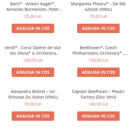
Discuri vinil 7' (mici)
Patriotice
Patriotice
Viniluri Românești
Bach* - Arleen Augér*,
Margareta Pîslaru* – De Mă
Colecția Electrecord
Annelies Burmeister, Peter
Iubești (VINIL)
Schreier, Theo Adam,
70,00 Lei
70,00 Lei
Dresdner Kreuzchor,
Dresdner Philharmonie,
ADAUGA IN COS
ADAUGA IN COS
Martin Flämig –
Weihnachtsoratorium BWV
248 (VINIL)
Verdi* - Corul Operei de stat
Beethoven*, Czech
din Viena* si Orchestra
Philharmonic Orchestra* ,
Operei de stat din Viena*
Conductor Paul Kletzki –
150,00 Lei
150,00 Lei
Dirijor Lovro von Matacić* –
Symphonies, Coriolan /
Aida (VINIL)
Egmont (VINIL)
ADAUGA IN COS
ADAUGA IN COS
Alexandru Bidirel – Un
Captain Beefheart – Plastic
Virtuose Du Violon (VINIL)
Factory (Disc Vinil)
70,00 Lei
180,00 Lei
ADAUGA IN COS
ADAUGA IN COS