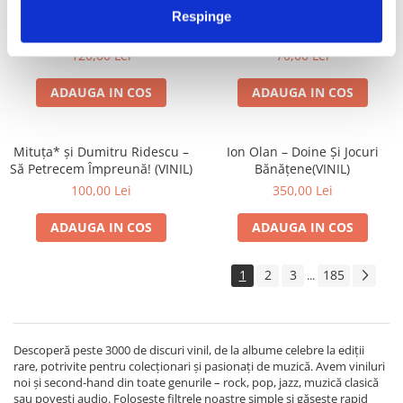
Pușkin* – Basme De Pușkin:
Nicoleta Voica – La O Margine
Respinge
Din Porunca Știucii / Cocoșelul
De Lume (VINIL)
De Aur (VINIL)
120,00 Lei
70,00 Lei
ADAUGA IN COS
ADAUGA IN COS
Mituța* și Dumitru Ridescu –
Ion Olan – Doine Și Jocuri
Să Petrecem Împreună! (VINIL)
Bănățene(VINIL)
100,00 Lei
350,00 Lei
ADAUGA IN COS
ADAUGA IN COS
1
2
3
185
...
Descoperă peste 3000 de discuri vinil, de la albume celebre la ediții
rare, potrivite pentru colecționari și pasionați de muzică. Avem viniluri
noi și second-hand din toate genurile – rock, pop, jazz, muzică clasică
sau povești audio. Folosește filtrele noastre simple și găsește rapid