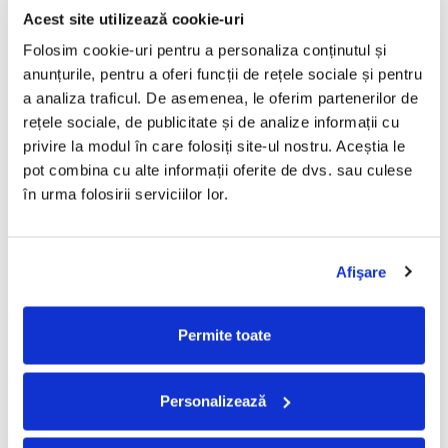
R.Stevenson* – Răpit De Pirați
Ramona Vița – Folclor
Acest site utilizează cookie-uri
(VINIL)
Bănățean (Doine Și Cântece
Folosim cookie-uri pentru a personaliza conținutul și 
Bănățene) (VINIL)
100,00 Lei
100,00 Lei
anunțurile, pentru a oferi funcții de rețele sociale și pentru 
a analiza traficul. De asemenea, le oferim partenerilor de 
ADAUGA IN COS
ADAUGA IN COS
rețele sociale, de publicitate și de analize informații cu 
privire la modul în care folosiți site-ul nostru. Aceștia le 
Julio Iglesias – Julio Iglesias
Ion Creangă – Basme: Capra
pot combina cu alte informații oferite de dvs. sau culese 
(VINIL)
Cu Trei Iezi / Punguța Cu Doi
în urma folosirii serviciilor lor.
Bani / Fata Babei Și Fata
100,00 Lei
100,00 Lei
Moșneagului (VINIL)
ADAUGA IN COS
ADAUGA IN COS
Afişare
Frații Grimm* – Basme:
Simion Moise – Doine Și
Hansel Și Gretel / Fata
Cântece Bănățene (VINIL)
Permite toate
Moșului Cea Cuminte Și
100,00 Lei
100,00 Lei
Harnică / Darul Spiridușilor
(VINIL)
ADAUGA IN COS
ADAUGA IN COS
Personalizează