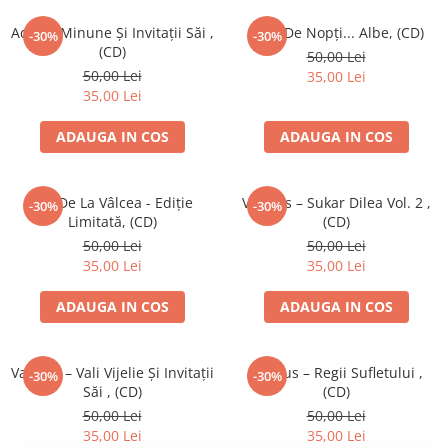
Discuri vinil 7' (mici)
Patriotice
Patriotice
Viniluri Românești
Colecția Electrecord
Adrian Minune Și Invitații Săi ,
1001 De Nopți... Albe, (CD)
-30%
-30%
(CD)
50,00 Lei
50,00 Lei
35,00 Lei
35,00 Lei
ADAUGA IN COS
ADAUGA IN COS
Adi De La Vâlcea - Ediție
Various – Sukar Dilea Vol. 2 ,
-30%
-30%
Limitată, (CD)
(CD)
50,00 Lei
50,00 Lei
35,00 Lei
35,00 Lei
ADAUGA IN COS
ADAUGA IN COS
Various – Vali Vijelie Și Invitații
Various – Regii Sufletului ,
-30%
-30%
Săi , (CD)
(CD)
50,00 Lei
50,00 Lei
35,00 Lei
35,00 Lei