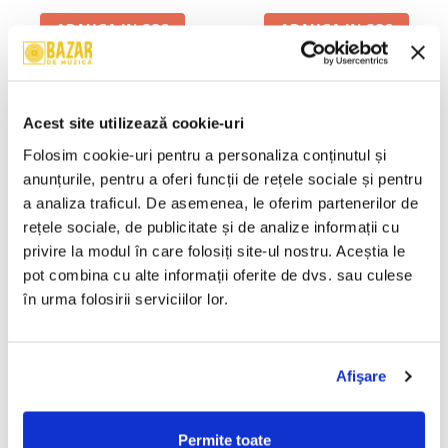
ADAUGA IN COS
ADAUGA IN COS
Various - De ce iubim fetele
Various – Careul De Ași 2001
(CD)
Vol. 2 (CD)
Acest site utilizează cookie-uri
49,99 Lei
80,00 Lei
Folosim cookie-uri pentru a personaliza conținutul și 
ADAUGA IN COS
ADAUGA IN COS
anunțurile, pentru a oferi funcții de rețele sociale și pentru 
a analiza traficul. De asemenea, le oferim partenerilor de 
rețele sociale, de publicitate și de analize informații cu 
Adrian Copilul Minune - Cursa
Various – Bairam Vol. 6 (CD)
privire la modul în care folosiți site-ul nostru. Aceștia le 
Vedetelor Continua...., (CD)
100,00 Lei
pot combina cu alte informații oferite de dvs. sau culese 
100,00 Lei
în urma folosirii serviciilor lor.
ADAUGA IN COS
ADAUGA IN COS
Afişare
Jean de la Craiova - Dragoste
Gashka - Mi-aș Da Viața
-30%
Blestemata (CD)
Pentru Tine, (CD)
200,00 Lei
300,00 Lei
Permite toate