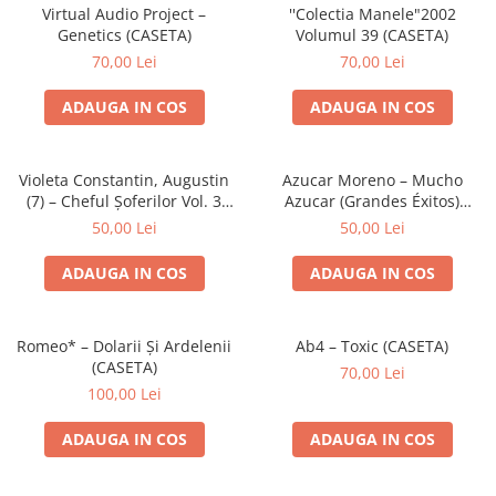
Discuri vinil 7' (mici)
Patriotice
Patriotice
Viniluri Românești
Virtual Audio Project –
''Colectia Manele"2002
Colecția Electrecord
Genetics (CASETA)
Volumul 39 (CASETA)
70,00 Lei
70,00 Lei
ADAUGA IN COS
ADAUGA IN COS
Violeta Constantin, Augustin
Azucar Moreno – Mucho
(7) – Cheful Șoferilor Vol. 3
Azucar (Grandes Éxitos)
(CASETA)
(CASETA)
50,00 Lei
50,00 Lei
ADAUGA IN COS
ADAUGA IN COS
Romeo* – Dolarii Și Ardelenii
Ab4 – Toxic (CASETA)
(CASETA)
70,00 Lei
100,00 Lei
ADAUGA IN COS
ADAUGA IN COS