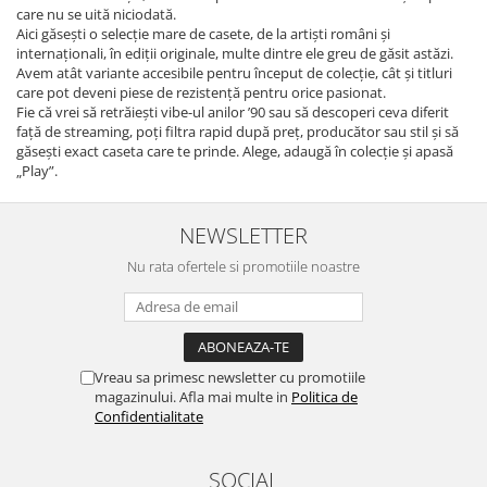
care nu se uită niciodată.
Aici găsești o selecție mare de casete, de la artiști români și
internaționali, în ediții originale, multe dintre ele greu de găsit astăzi.
Avem atât variante accesibile pentru început de colecție, cât și titluri
care pot deveni piese de rezistență pentru orice pasionat.
Fie că vrei să retrăiești vibe-ul anilor ’90 sau să descoperi ceva diferit
față de streaming, poți filtra rapid după preț, producător sau stil și să
găsești exact caseta care te prinde. Alege, adaugă în colecție și apasă
„Play”.
NEWSLETTER
Nu rata ofertele si promotiile noastre
Vreau sa primesc newsletter cu promotiile
magazinului. Afla mai multe in
Politica de
Confidentialitate
SOCIAL