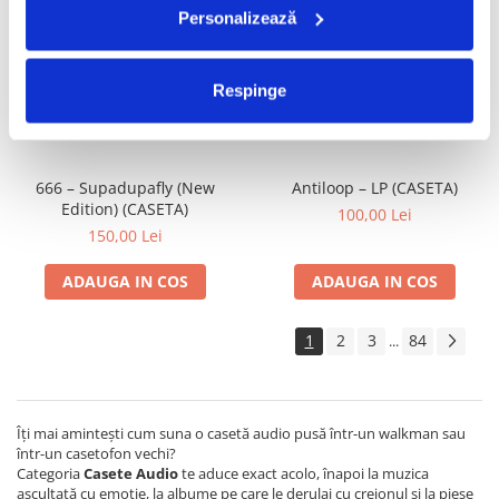
Personalizează
2 Unlimited – Hits Unlimited
Virtual Audio Project – Cosmos
(CASETA)
(CASETA)
150,00 Lei
70,00 Lei
Respinge
ADAUGA IN COS
ADAUGA IN COS
666 – Supadupafly (New
Antiloop – LP (CASETA)
Edition) (CASETA)
100,00 Lei
150,00 Lei
ADAUGA IN COS
ADAUGA IN COS
1
2
3
84
...
Îți mai amintești cum suna o casetă audio pusă într-un walkman sau
într-un casetofon vechi?
Categoria
Casete Audio
te aduce exact acolo, înapoi la muzica
ascultată cu emoție, la albume pe care le derulai cu creionul și la piese