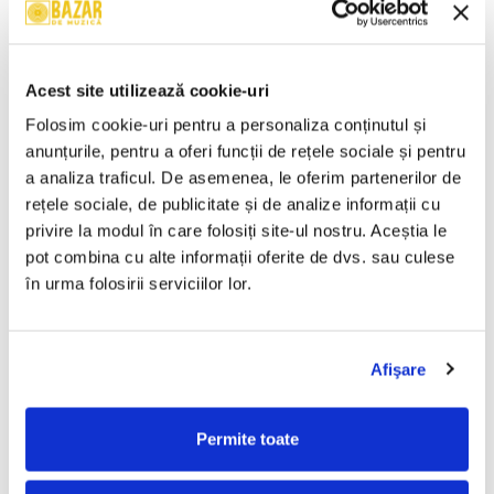
Valahia – Valahia (CASETA)
Satan's Satyrs – Die
Screaming (CASETA)
100,00 Lei
100,00 Lei
Acest site utilizează cookie-uri
ADAUGA IN COS
ADAUGA IN COS
Folosim cookie-uri pentru a personaliza conținutul și 
anunțurile, pentru a oferi funcții de rețele sociale și pentru 
a analiza traficul. De asemenea, le oferim partenerilor de 
Gaz pe Foc – Lasă-mă Să Te
Techno Dance Party (Made In
Iubesc (CASETA)
Romania) Vol 4 (Casetă Audio)
rețele sociale, de publicitate și de analize informații cu 
70,00 Lei
150,00 Lei
privire la modul în care folosiți site-ul nostru. Aceștia le 
pot combina cu alte informații oferite de dvs. sau culese 
ADAUGA IN COS
ADAUGA IN COS
în urma folosirii serviciilor lor.
Fantasy (12) – Cheamă-mă
Van Morrison – Beautiful
(CASETA)
Vision (CASETA)
Afişare
100,00 Lei
50,00 Lei
Permite toate
ADAUGA IN COS
ADAUGA IN COS