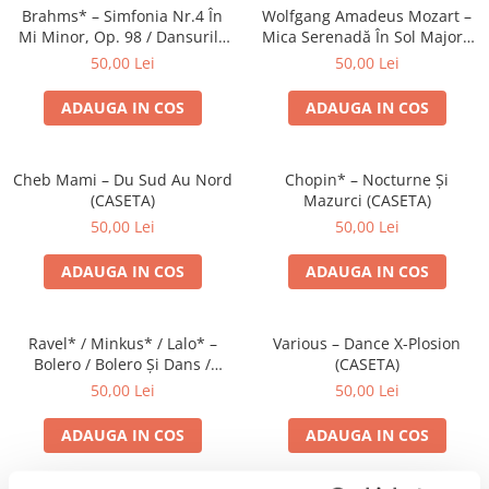
Brahms* – Simfonia Nr.4 În
Wolfgang Amadeus Mozart –
Mi Minor, Op. 98 / Dansurile
Mica Serenadă În Sol Major /
Ungare Nr. 5 Și 6 (CASETA)
O Glumă Muzicală (CASETA)
50,00 Lei
50,00 Lei
ADAUGA IN COS
ADAUGA IN COS
Cheb Mami – Du Sud Au Nord
Chopin* – Nocturne Și
(CASETA)
Mazurci (CASETA)
50,00 Lei
50,00 Lei
ADAUGA IN COS
ADAUGA IN COS
Ravel* / Minkus* / Lalo* –
Various – Dance X-Plosion
Bolero / Bolero Și Dans /
(CASETA)
Simfonia Spaniolă (CASETA)
50,00 Lei
50,00 Lei
ADAUGA IN COS
ADAUGA IN COS