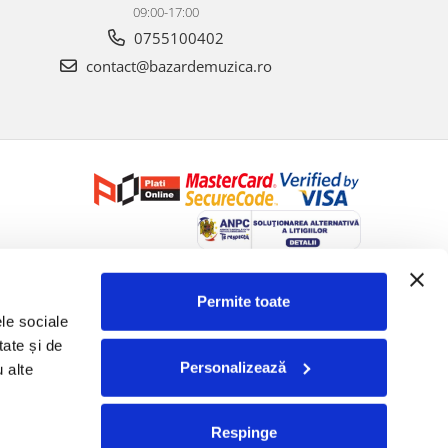
09:00-17:00
0755100402
contact@bazardemuzica.ro
Creat cu ❤ și cu 🧠 de Dan Trifan iar
Platforma E-commerce by
Gomag
Permite toate
le sociale 
ate și de 
Personalizează
 alte 
Respinge