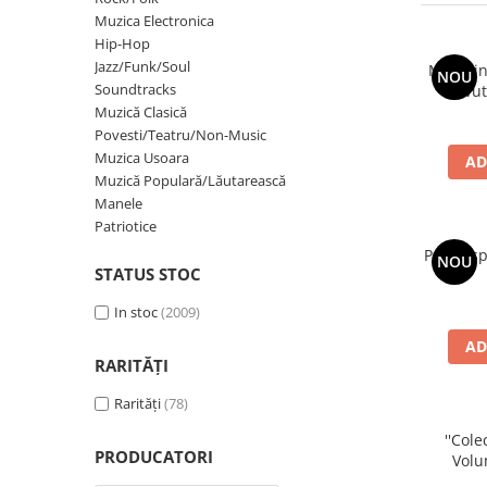
Discuri vinil 7' (mici)
Patriotice
Patriotice
Viniluri Românești
Muzica Electronica
Colecția Electrecord
Hip-Hop
Jazz/Funk/Soul
Mădălin
NOU
Soundtracks
Avut
Muzică Clasică
Povesti/Teatru/Non-Music
Muzica Usoara
AD
Muzică Populară/Lăutarească
Manele
Patriotice
Petre Is
NOU
STATUS STOC
In stoc
(2009)
AD
RARITĂȚI
Rarități
(78)
''Col
PRODUCATORI
Volu