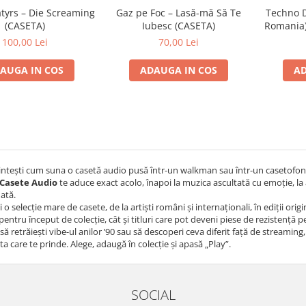
atyrs – Die Screaming
Gaz pe Foc – Lasă-mă Să Te
Techno D
(CASETA)
Iubesc (CASETA)
Romania)
100,00 Lei
70,00 Lei
AUGA IN COS
ADAUGA IN COS
AD
intești cum suna o casetă audio pusă într-un walkman sau într-un casetofon
Casete Audio
te aduce exact acolo, înapoi la muzica ascultată cu emoție, la 
dată.
i o selecție mare de casete, de la artiști români și internaționali, în ediții or
 pentru început de colecție, cât și titluri care pot deveni piese de rezistență 
 să retrăiești vibe-ul anilor ’90 sau să descoperi ceva diferit față de streaming,
ta care te prinde. Alege, adaugă în colecție și apasă „Play”.
SOCIAL