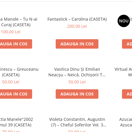
a Manole – Tu N-ai
Fantastick – Carolina (CASETA)
Non Sto
NOU
 Curaj (CASETA)
200,00 Lei
100,00 Lei
AUGA IN COS
ADAUGA IN COS
AD
pirescu – Greuceanu
Vasilica Dinu Și Emilian
Virtual A
(CASETA)
Neacșu – Neică, Ochișorii Tăi
W
(CASETA)
50,00 Lei
50,00 Lei
AUGA IN COS
ADAUGA IN COS
AD
ectia Manele"2002
Violeta Constantin, Augustin
Azuca
mul 39 (CASETA)
(7) – Cheful Șoferilor Vol. 3
Azuca
(CASETA)
70,00 Lei
50,00 Lei