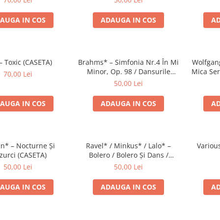
AUGA IN COS
ADAUGA IN COS
AD
– Toxic (CASETA)
Brahms* – Simfonia Nr.4 În Mi
Wolfgan
Minor, Op. 98 / Dansurile
Mica Ser
70,00 Lei
Ungare Nr. 5 Și 6 (CASETA)
O Glumă
50,00 Lei
AUGA IN COS
ADAUGA IN COS
AD
n* – Nocturne Și
Ravel* / Minkus* / Lalo* –
Variou
urci (CASETA)
Bolero / Bolero Și Dans /
Simfonia Spaniolă (CASETA)
50,00 Lei
50,00 Lei
AUGA IN COS
ADAUGA IN COS
AD