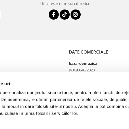
Urmareste-ne in social media
DATE COMERCIALE
bazardemuzica
J40/20848/2023
49060668
Strada Doctor Louis Pasteur
ie-uri
65
personaliza conținutul și anunțurile, pentru a oferi funcții de rețe
Bucharest, București
. De asemenea, le oferim partenerilor de rețele sociale, de publicit
e la modul în care folosiți site-ul nostru. Aceștia le pot combina cu
u culese în urma folosirii serviciilor lor.