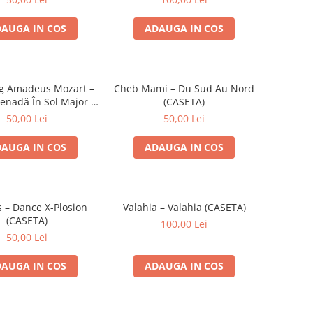
AUGA IN COS
ADAUGA IN COS
g Amadeus Mozart –
Cheb Mami – Du Sud Au Nord
enadă În Sol Major /
(CASETA)
 Muzicală (CASETA)
50,00 Lei
50,00 Lei
AUGA IN COS
ADAUGA IN COS
s – Dance X-Plosion
Valahia – Valahia (CASETA)
(CASETA)
100,00 Lei
50,00 Lei
AUGA IN COS
ADAUGA IN COS