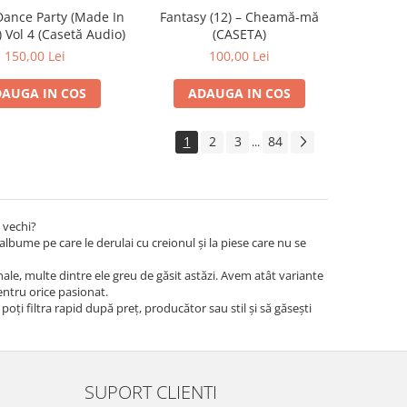
ance Party (Made In
Fantasy (12) – Cheamă-mă
 Vol 4 (Casetă Audio)
(CASETA)
150,00 Lei
100,00 Lei
AUGA IN COS
ADAUGA IN COS
1
2
3
84
...
 vechi?
albume pe care le derulai cu creionul și la piese care nu se
iginale, multe dintre ele greu de găsit astăzi. Avem atât variante
pentru orice pasionat.
 poți filtra rapid după preț, producător sau stil și să găsești
SUPORT CLIENTI