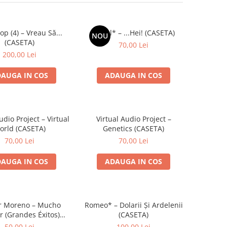
p (4) – Vreau Să...
Kpital* – ...Hei! (CASETA)
NOU
(CASETA)
70,00 Lei
200,00 Lei
AUGA IN COS
ADAUGA IN COS
udio Project – Virtual
Virtual Audio Project –
orld (CASETA)
Genetics (CASETA)
70,00 Lei
70,00 Lei
AUGA IN COS
ADAUGA IN COS
r Moreno – Mucho
Romeo* – Dolarii Și Ardelenii
r (Grandes Éxitos)
(CASETA)
(CASETA)
50,00 Lei
100,00 Lei