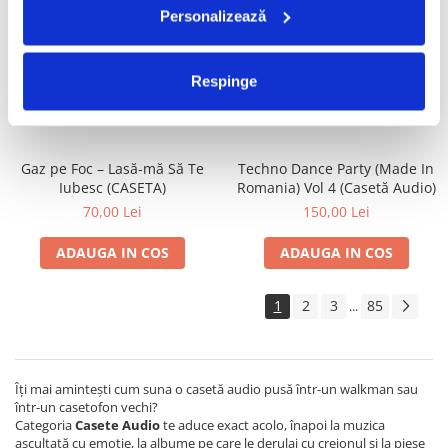
Personalizează
Valahia – Valahia (CASETA)
Satan's Satyrs – Die
Screaming (CASETA)
100,00 Lei
100,00 Lei
Respinge
ADAUGA IN COS
ADAUGA IN COS
Gaz pe Foc – Lasă-mă Să Te
Techno Dance Party (Made In
Iubesc (CASETA)
Romania) Vol 4 (Casetă Audio)
70,00 Lei
150,00 Lei
ADAUGA IN COS
ADAUGA IN COS
1
2
3
85
...
Îți mai amintești cum suna o casetă audio pusă într-un walkman sau
într-un casetofon vechi?
Categoria
Casete Audio
te aduce exact acolo, înapoi la muzica
ascultată cu emoție, la albume pe care le derulai cu creionul și la piese