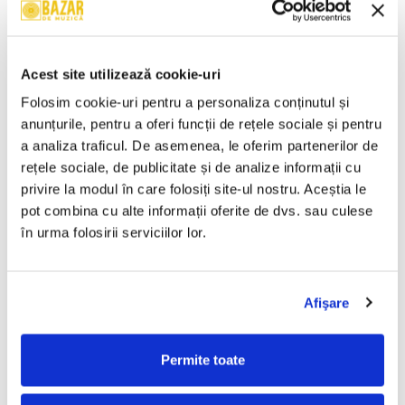
Brahms* – Simfonia Nr.4 În
Wolfgang Amadeus Mozart –
Mi Minor, Op. 98 / Dansurile
Mica Serenadă În Sol Major /
Ungare Nr. 5 Și 6 (CASETA)
O Glumă Muzicală (CASETA)
50,00 Lei
50,00 Lei
Acest site utilizează cookie-uri
ADAUGA IN COS
ADAUGA IN COS
Folosim cookie-uri pentru a personaliza conținutul și 
anunțurile, pentru a oferi funcții de rețele sociale și pentru 
a analiza traficul. De asemenea, le oferim partenerilor de 
Cheb Mami – Du Sud Au Nord
Chopin* – Nocturne Și
(CASETA)
Mazurci (CASETA)
rețele sociale, de publicitate și de analize informații cu 
50,00 Lei
50,00 Lei
privire la modul în care folosiți site-ul nostru. Aceștia le 
pot combina cu alte informații oferite de dvs. sau culese 
ADAUGA IN COS
ADAUGA IN COS
în urma folosirii serviciilor lor.
Ravel* / Minkus* / Lalo* –
Various – Dance X-Plosion
Bolero / Bolero Și Dans /
(CASETA)
Afişare
Simfonia Spaniolă (CASETA)
50,00 Lei
50,00 Lei
Permite toate
ADAUGA IN COS
ADAUGA IN COS