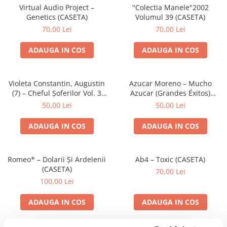
Virtual Audio Project –
''Colectia Manele"2002
Genetics (CASETA)
Volumul 39 (CASETA)
70,00 Lei
70,00 Lei
ADAUGA IN COS
ADAUGA IN COS
Violeta Constantin, Augustin
Azucar Moreno – Mucho
(7) – Cheful Șoferilor Vol. 3
Azucar (Grandes Éxitos)
(CASETA)
(CASETA)
50,00 Lei
50,00 Lei
ADAUGA IN COS
ADAUGA IN COS
Romeo* – Dolarii Și Ardelenii
Ab4 – Toxic (CASETA)
(CASETA)
70,00 Lei
100,00 Lei
ADAUGA IN COS
ADAUGA IN COS