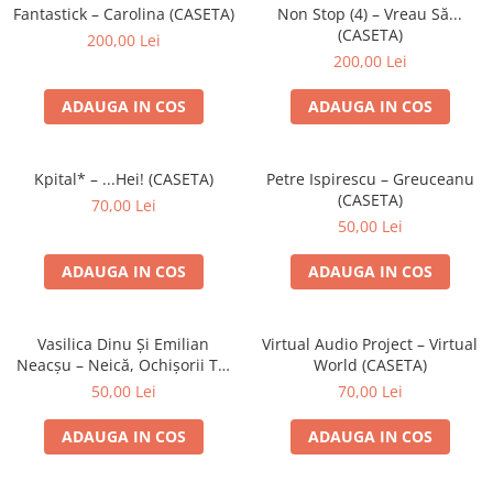
Discuri vinil 7' (mici)
Patriotice
Patriotice
Viniluri Românești
Fantastick – Carolina (CASETA)
Non Stop (4) – Vreau Să...
Colecția Electrecord
(CASETA)
200,00 Lei
200,00 Lei
ADAUGA IN COS
ADAUGA IN COS
Kpital* – ...Hei! (CASETA)
Petre Ispirescu – Greuceanu
(CASETA)
70,00 Lei
50,00 Lei
ADAUGA IN COS
ADAUGA IN COS
Vasilica Dinu Și Emilian
Virtual Audio Project – Virtual
Neacșu – Neică, Ochișorii Tăi
World (CASETA)
(CASETA)
50,00 Lei
70,00 Lei
ADAUGA IN COS
ADAUGA IN COS