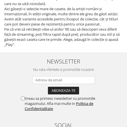
care nu se uită niciodată.
Aici găsești o selecție mare de casete, de la artiști români și
internaționali, în ediții originale, multe dintre ele greu de găsit astăzi.
Avem atât variante accesibile pentru început de colecție, cât și titluri
care pot deveni piese de rezistență pentru orice pasionat.
Fie că vrei să retrăiești vibe-ul anilor ’90 sau să descoperi ceva diferit
față de streaming, poți filtra rapid după preț, producător sau stil și să
găsești exact caseta care te prinde. Alege, adaugă în colecție și apasă
„Play”.
NEWSLETTER
Nu rata ofertele si promotiile noastre
Vreau sa primesc newsletter cu promotiile
magazinului. Afla mai multe in
Politica de
Confidentialitate
SOCIAL