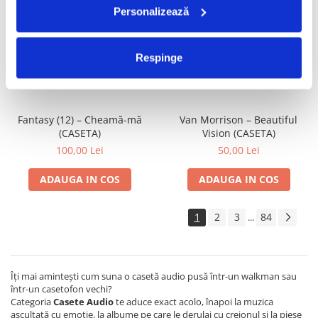
Personalizează
Gaz pe Foc – Lasă-mă Să Te
Techno Dance Party (Made In
Iubesc (CASETA)
Romania) Vol 4 (Casetă Audio)
70,00 Lei
150,00 Lei
Respinge
ADAUGA IN COS
ADAUGA IN COS
Fantasy (12) – Cheamă-mă
Van Morrison – Beautiful
(CASETA)
Vision (CASETA)
100,00 Lei
50,00 Lei
ADAUGA IN COS
ADAUGA IN COS
1
2
3
84
...
Îți mai amintești cum suna o casetă audio pusă într-un walkman sau
într-un casetofon vechi?
Categoria
Casete Audio
te aduce exact acolo, înapoi la muzica
ascultată cu emoție, la albume pe care le derulai cu creionul și la piese