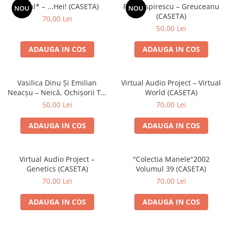
Discuri vinil 7' (mici)
Patriotice
Patriotice
Viniluri Românești
Kpital* – ...Hei! (CASETA)
Petre Ispirescu – Greuceanu
NOU
NOU
Colecția Electrecord
(CASETA)
70,00 Lei
50,00 Lei
ADAUGA IN COS
ADAUGA IN COS
Vasilica Dinu Și Emilian
Virtual Audio Project – Virtual
Neacșu – Neică, Ochișorii Tăi
World (CASETA)
(CASETA)
50,00 Lei
70,00 Lei
ADAUGA IN COS
ADAUGA IN COS
Virtual Audio Project –
''Colectia Manele"2002
Genetics (CASETA)
Volumul 39 (CASETA)
70,00 Lei
70,00 Lei
ADAUGA IN COS
ADAUGA IN COS