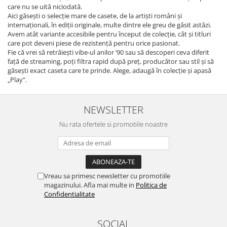
care nu se uită niciodată.
Aici găsești o selecție mare de casete, de la artiști români și
internaționali, în ediții originale, multe dintre ele greu de găsit astăzi.
Avem atât variante accesibile pentru început de colecție, cât și titluri
care pot deveni piese de rezistență pentru orice pasionat.
Fie că vrei să retrăiești vibe-ul anilor ’90 sau să descoperi ceva diferit
față de streaming, poți filtra rapid după preț, producător sau stil și să
găsești exact caseta care te prinde. Alege, adaugă în colecție și apasă
„Play”.
NEWSLETTER
Nu rata ofertele si promotiile noastre
Vreau sa primesc newsletter cu promotiile
magazinului. Afla mai multe in
Politica de
Confidentialitate
SOCIAL