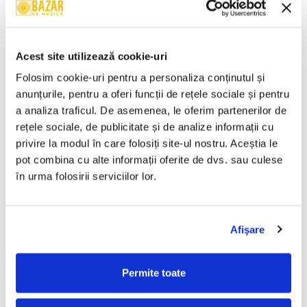
Cheb Mami – Du Sud Au Nord
Chopin* – Nocturne Și
(CASETA)
Mazurci (CASETA)
50,00 Lei
50,00 Lei
Acest site utilizează cookie-uri
ADAUGA IN COS
ADAUGA IN COS
Folosim cookie-uri pentru a personaliza conținutul și 
anunțurile, pentru a oferi funcții de rețele sociale și pentru 
a analiza traficul. De asemenea, le oferim partenerilor de 
Ravel* / Minkus* / Lalo* –
Various – Dance X-Plosion
Bolero / Bolero Și Dans /
(CASETA)
rețele sociale, de publicitate și de analize informații cu 
Simfonia Spaniolă (CASETA)
50,00 Lei
50,00 Lei
privire la modul în care folosiți site-ul nostru. Aceștia le 
pot combina cu alte informații oferite de dvs. sau culese 
ADAUGA IN COS
ADAUGA IN COS
în urma folosirii serviciilor lor.
Valahia – Valahia (CASETA)
Satan's Satyrs – Die
Screaming (CASETA)
Afişare
100,00 Lei
100,00 Lei
Permite toate
ADAUGA IN COS
ADAUGA IN COS