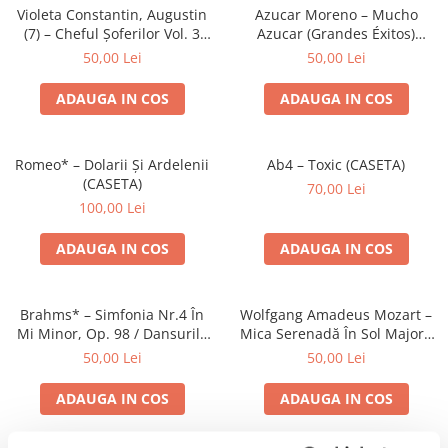
Violeta Constantin, Augustin
Azucar Moreno – Mucho
(7) – Cheful Șoferilor Vol. 3
Azucar (Grandes Éxitos)
(CASETA)
(CASETA)
50,00 Lei
50,00 Lei
ADAUGA IN COS
ADAUGA IN COS
Romeo* – Dolarii Și Ardelenii
Ab4 – Toxic (CASETA)
(CASETA)
70,00 Lei
100,00 Lei
ADAUGA IN COS
ADAUGA IN COS
Brahms* – Simfonia Nr.4 În
Wolfgang Amadeus Mozart –
Mi Minor, Op. 98 / Dansurile
Mica Serenadă În Sol Major /
Ungare Nr. 5 Și 6 (CASETA)
O Glumă Muzicală (CASETA)
50,00 Lei
50,00 Lei
ADAUGA IN COS
ADAUGA IN COS