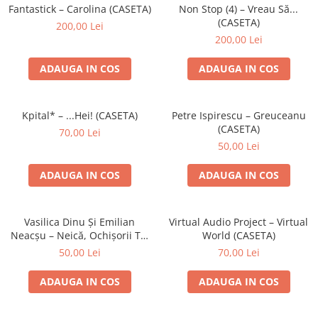
Discuri vinil 7' (mici)
Patriotice
Patriotice
Viniluri Românești
Fantastick – Carolina (CASETA)
Non Stop (4) – Vreau Să...
Colecția Electrecord
(CASETA)
200,00 Lei
200,00 Lei
ADAUGA IN COS
ADAUGA IN COS
Kpital* – ...Hei! (CASETA)
Petre Ispirescu – Greuceanu
(CASETA)
70,00 Lei
50,00 Lei
ADAUGA IN COS
ADAUGA IN COS
Vasilica Dinu Și Emilian
Virtual Audio Project – Virtual
Neacșu – Neică, Ochișorii Tăi
World (CASETA)
(CASETA)
50,00 Lei
70,00 Lei
ADAUGA IN COS
ADAUGA IN COS