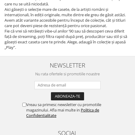
care nu se uită niciodată.
Aici găsești o selecție mare de casete, de la artiști români și
internaționali, în ediții originale, multe dintre ele greu de găsit astăzi.
Avem atât variante accesibile pentru început de colecție, cât și titluri
care pot deveni piese de rezistență pentru orice pasionat.
Fie că vrei să retrăiești vibe-ul anilor ’90 sau să descoperi ceva diferit
față de streaming, poți filtra rapid după preț, producător sau stil și să
găsești exact caseta care te prinde. Alege, adaugă în colecție și apasă
„Play”.
NEWSLETTER
Nu rata ofertele si promotiile noastre
Vreau sa primesc newsletter cu promotiile
magazinului. Afla mai multe in
Politica de
Confidentialitate
SOCIAL