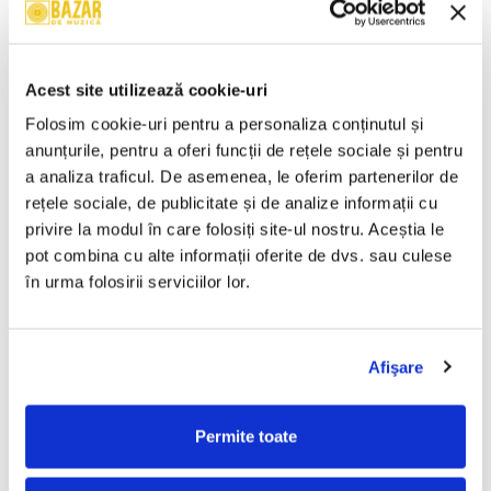
Brahms* – Simfonia Nr.4 În
Wolfgang Amadeus Mozart –
Mi Minor, Op. 98 / Dansurile
Mica Serenadă În Sol Major /
Ungare Nr. 5 Și 6 (CASETA)
O Glumă Muzicală (CASETA)
50,00 Lei
50,00 Lei
Acest site utilizează cookie-uri
ADAUGA IN COS
ADAUGA IN COS
Folosim cookie-uri pentru a personaliza conținutul și 
anunțurile, pentru a oferi funcții de rețele sociale și pentru 
a analiza traficul. De asemenea, le oferim partenerilor de 
Cheb Mami – Du Sud Au Nord
Chopin* – Nocturne Și
(CASETA)
Mazurci (CASETA)
rețele sociale, de publicitate și de analize informații cu 
50,00 Lei
50,00 Lei
privire la modul în care folosiți site-ul nostru. Aceștia le 
pot combina cu alte informații oferite de dvs. sau culese 
ADAUGA IN COS
ADAUGA IN COS
în urma folosirii serviciilor lor.
Ravel* / Minkus* / Lalo* –
Various – Dance X-Plosion
Bolero / Bolero Și Dans /
(CASETA)
Afişare
Simfonia Spaniolă (CASETA)
50,00 Lei
50,00 Lei
Permite toate
ADAUGA IN COS
ADAUGA IN COS