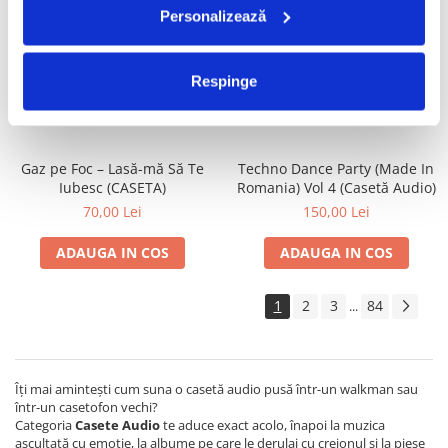
Personalizează
Valahia – Valahia (CASETA)
Satan's Satyrs – Die
Screaming (CASETA)
100,00 Lei
100,00 Lei
Respinge
ADAUGA IN COS
ADAUGA IN COS
Gaz pe Foc – Lasă-mă Să Te
Techno Dance Party (Made In
Iubesc (CASETA)
Romania) Vol 4 (Casetă Audio)
70,00 Lei
150,00 Lei
ADAUGA IN COS
ADAUGA IN COS
1
2
3
84
...
Îți mai amintești cum suna o casetă audio pusă într-un walkman sau
într-un casetofon vechi?
Categoria
Casete Audio
te aduce exact acolo, înapoi la muzica
ascultată cu emoție, la albume pe care le derulai cu creionul și la piese