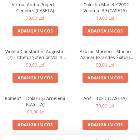
Virtual Audio Project –
''Colectia Manele"2002
Genetics (CASETA)
Volumul 39 (CASETA)
70,00 Lei
70,00 Lei
ADAUGA IN COS
ADAUGA IN COS
Violeta Constantin, Augustin
Azucar Moreno – Mucho
(7) – Cheful Șoferilor Vol. 3
Azucar (Grandes Éxitos)
(CASETA)
(CASETA)
50,00 Lei
50,00 Lei
ADAUGA IN COS
ADAUGA IN COS
Romeo* – Dolarii Și Ardelenii
Ab4 – Toxic (CASETA)
(CASETA)
70,00 Lei
100,00 Lei
ADAUGA IN COS
ADAUGA IN COS