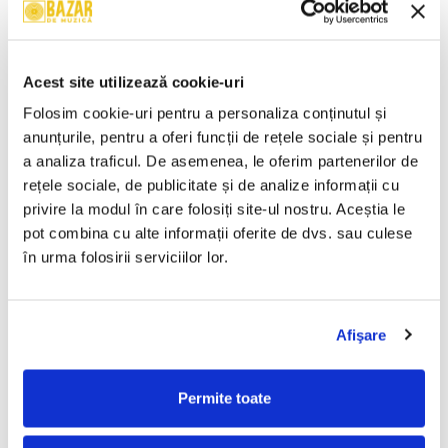
Brahms* – Simfonia Nr.4 În
Wolfgang Amadeus Mozart –
Mi Minor, Op. 98 / Dansurile
Mica Serenadă În Sol Major /
Ungare Nr. 5 Și 6 (CASETA)
O Glumă Muzicală (CASETA)
50,00 Lei
50,00 Lei
Acest site utilizează cookie-uri
ADAUGA IN COS
ADAUGA IN COS
Folosim cookie-uri pentru a personaliza conținutul și 
anunțurile, pentru a oferi funcții de rețele sociale și pentru 
a analiza traficul. De asemenea, le oferim partenerilor de 
Cheb Mami – Du Sud Au Nord
Chopin* – Nocturne Și
(CASETA)
Mazurci (CASETA)
rețele sociale, de publicitate și de analize informații cu 
50,00 Lei
50,00 Lei
privire la modul în care folosiți site-ul nostru. Aceștia le 
pot combina cu alte informații oferite de dvs. sau culese 
ADAUGA IN COS
ADAUGA IN COS
în urma folosirii serviciilor lor.
Ravel* / Minkus* / Lalo* –
Various – Dance X-Plosion
Bolero / Bolero Și Dans /
(CASETA)
Afişare
Simfonia Spaniolă (CASETA)
50,00 Lei
50,00 Lei
Permite toate
ADAUGA IN COS
ADAUGA IN COS