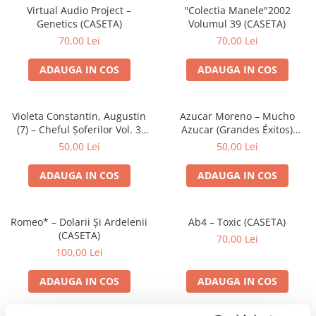
Virtual Audio Project –
''Colectia Manele"2002
Genetics (CASETA)
Volumul 39 (CASETA)
70,00 Lei
70,00 Lei
ADAUGA IN COS
ADAUGA IN COS
Violeta Constantin, Augustin
Azucar Moreno – Mucho
(7) – Cheful Șoferilor Vol. 3
Azucar (Grandes Éxitos)
(CASETA)
(CASETA)
50,00 Lei
50,00 Lei
ADAUGA IN COS
ADAUGA IN COS
Romeo* – Dolarii Și Ardelenii
Ab4 – Toxic (CASETA)
(CASETA)
70,00 Lei
100,00 Lei
ADAUGA IN COS
ADAUGA IN COS