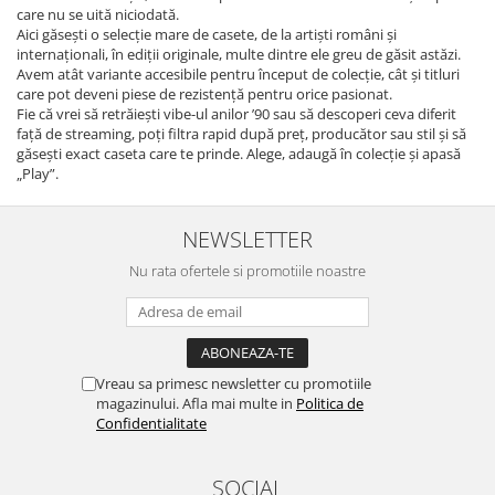
care nu se uită niciodată.
Aici găsești o selecție mare de casete, de la artiști români și
internaționali, în ediții originale, multe dintre ele greu de găsit astăzi.
Avem atât variante accesibile pentru început de colecție, cât și titluri
care pot deveni piese de rezistență pentru orice pasionat.
Fie că vrei să retrăiești vibe-ul anilor ’90 sau să descoperi ceva diferit
față de streaming, poți filtra rapid după preț, producător sau stil și să
găsești exact caseta care te prinde. Alege, adaugă în colecție și apasă
„Play”.
NEWSLETTER
Nu rata ofertele si promotiile noastre
Vreau sa primesc newsletter cu promotiile
magazinului. Afla mai multe in
Politica de
Confidentialitate
SOCIAL