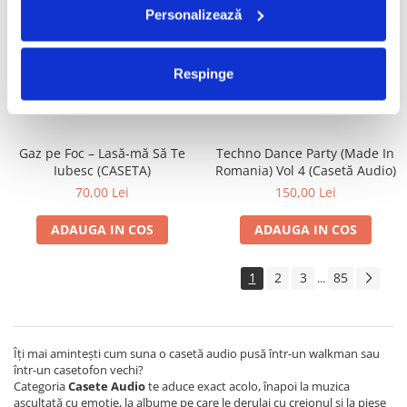
Personalizează
Valahia – Valahia (CASETA)
Satan's Satyrs – Die
Screaming (CASETA)
100,00 Lei
100,00 Lei
Respinge
ADAUGA IN COS
ADAUGA IN COS
Gaz pe Foc – Lasă-mă Să Te
Techno Dance Party (Made In
Iubesc (CASETA)
Romania) Vol 4 (Casetă Audio)
70,00 Lei
150,00 Lei
ADAUGA IN COS
ADAUGA IN COS
1
2
3
85
...
Îți mai amintești cum suna o casetă audio pusă într-un walkman sau
într-un casetofon vechi?
Categoria
Casete Audio
te aduce exact acolo, înapoi la muzica
ascultată cu emoție, la albume pe care le derulai cu creionul și la piese