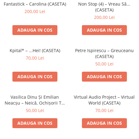
Discuri vinil 7' (mici)
Patriotice
Patriotice
Viniluri Românești
Fantastick – Carolina (CASETA)
Non Stop (4) – Vreau Să...
Colecția Electrecord
(CASETA)
200,00 Lei
200,00 Lei
ADAUGA IN COS
ADAUGA IN COS
Kpital* – ...Hei! (CASETA)
Petre Ispirescu – Greuceanu
(CASETA)
70,00 Lei
50,00 Lei
ADAUGA IN COS
ADAUGA IN COS
Vasilica Dinu Și Emilian
Virtual Audio Project – Virtual
Neacșu – Neică, Ochișorii Tăi
World (CASETA)
(CASETA)
50,00 Lei
70,00 Lei
ADAUGA IN COS
ADAUGA IN COS