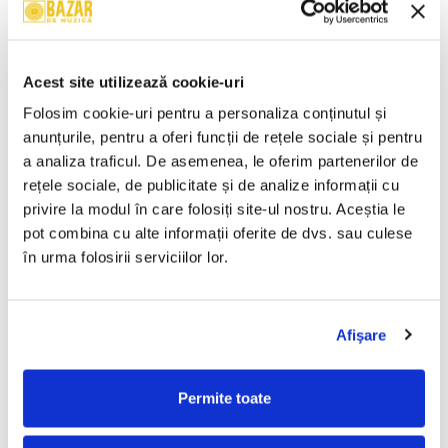
Wolfgang Amadeus Mozart –
Cheb Mami – Du Sud Au Nord
Mica Serenadă În Sol Major /
(CASETA)
O Glumă Muzicală (CASETA)
50,00 Lei
50,00 Lei
Acest site utilizează cookie-uri
ADAUGA IN COS
ADAUGA IN COS
Folosim cookie-uri pentru a personaliza conținutul și 
anunțurile, pentru a oferi funcții de rețele sociale și pentru 
a analiza traficul. De asemenea, le oferim partenerilor de 
Chopin* – Nocturne Și
Ravel* / Minkus* / Lalo* –
Mazurci (CASETA)
Bolero / Bolero Și Dans /
rețele sociale, de publicitate și de analize informații cu 
Simfonia Spaniolă (CASETA)
50,00 Lei
50,00 Lei
privire la modul în care folosiți site-ul nostru. Aceștia le 
pot combina cu alte informații oferite de dvs. sau culese 
ADAUGA IN COS
ADAUGA IN COS
în urma folosirii serviciilor lor.
Various – Dance X-Plosion
Valahia – Valahia (CASETA)
(CASETA)
Afişare
100,00 Lei
50,00 Lei
Permite toate
ADAUGA IN COS
ADAUGA IN COS