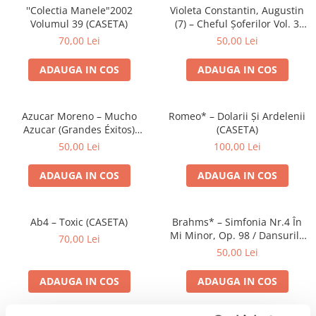
''Colectia Manele"2002
Violeta Constantin, Augustin
Volumul 39 (CASETA)
(7) – Cheful Șoferilor Vol. 3
(CASETA)
70,00 Lei
50,00 Lei
ADAUGA IN COS
ADAUGA IN COS
Azucar Moreno – Mucho
Romeo* – Dolarii Și Ardelenii
Azucar (Grandes Éxitos)
(CASETA)
(CASETA)
50,00 Lei
100,00 Lei
ADAUGA IN COS
ADAUGA IN COS
Ab4 – Toxic (CASETA)
Brahms* – Simfonia Nr.4 În
Mi Minor, Op. 98 / Dansurile
70,00 Lei
Ungare Nr. 5 Și 6 (CASETA)
50,00 Lei
ADAUGA IN COS
ADAUGA IN COS