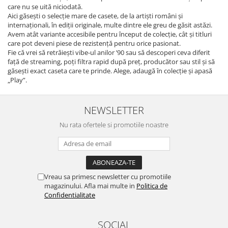
care nu se uită niciodată.
Aici găsești o selecție mare de casete, de la artiști români și
internaționali, în ediții originale, multe dintre ele greu de găsit astăzi.
Avem atât variante accesibile pentru început de colecție, cât și titluri
care pot deveni piese de rezistență pentru orice pasionat.
Fie că vrei să retrăiești vibe-ul anilor ’90 sau să descoperi ceva diferit
față de streaming, poți filtra rapid după preț, producător sau stil și să
găsești exact caseta care te prinde. Alege, adaugă în colecție și apasă
„Play”.
NEWSLETTER
Nu rata ofertele si promotiile noastre
Vreau sa primesc newsletter cu promotiile
magazinului. Afla mai multe in
Politica de
Confidentialitate
SOCIAL