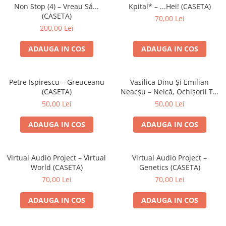
Discuri vinil 7' (mici)
Patriotice
Patriotice
Viniluri Românești
Non Stop (4) – Vreau Să...
Kpital* – ...Hei! (CASETA)
Colecția Electrecord
(CASETA)
70,00 Lei
200,00 Lei
ADAUGA IN COS
ADAUGA IN COS
Petre Ispirescu – Greuceanu
Vasilica Dinu Și Emilian
(CASETA)
Neacșu – Neică, Ochișorii Tăi
(CASETA)
50,00 Lei
50,00 Lei
ADAUGA IN COS
ADAUGA IN COS
Virtual Audio Project – Virtual
Virtual Audio Project –
World (CASETA)
Genetics (CASETA)
70,00 Lei
70,00 Lei
ADAUGA IN COS
ADAUGA IN COS