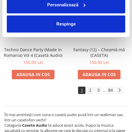
Personalizează
Satan's Satyrs – Die
Gaz pe Foc – Lasă-mă Să Te
Screaming (CASETA)
Iubesc (CASETA)
100,00 Lei
70,00 Lei
Respinge
ADAUGA IN COS
ADAUGA IN COS
Techno Dance Party (Made In
Fantasy (12) – Cheamă-mă
Romania) Vol 4 (Casetă Audio)
(CASETA)
150,00 Lei
100,00 Lei
ADAUGA IN COS
ADAUGA IN COS
1
2
3
84
...
Îți mai amintești cum suna o casetă audio pusă într-un walkman sau
într-un casetofon vechi?
Categoria
Casete Audio
te aduce exact acolo, înapoi la muzica
ascultată cu emoție, la albume pe care le derulai cu creionul și la piese