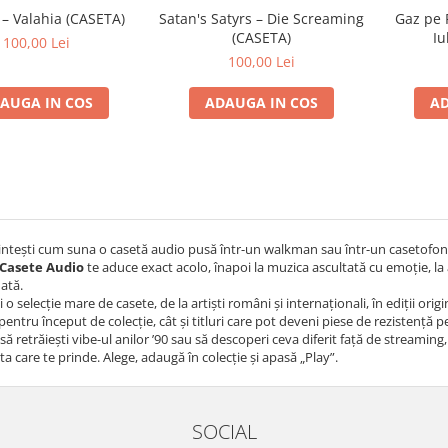
 – Valahia (CASETA)
Satan's Satyrs – Die Screaming
Gaz pe 
(CASETA)
Iu
100,00 Lei
100,00 Lei
AUGA IN COS
ADAUGA IN COS
AD
intești cum suna o casetă audio pusă într-un walkman sau într-un casetofon
Casete Audio
te aduce exact acolo, înapoi la muzica ascultată cu emoție, la 
dată.
i o selecție mare de casete, de la artiști români și internaționali, în ediții or
 pentru început de colecție, cât și titluri care pot deveni piese de rezistență 
 să retrăiești vibe-ul anilor ’90 sau să descoperi ceva diferit față de streaming,
ta care te prinde. Alege, adaugă în colecție și apasă „Play”.
SOCIAL