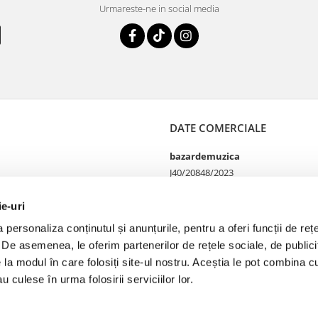
Urmareste-ne in social media
DATE COMERCIALE
bazardemuzica
J40/20848/2023
49060668
Strada Doctor Louis Pasteur
ie-uri
65
personaliza conținutul și anunțurile, pentru a oferi funcții de rețe
Bucharest, București
. De asemenea, le oferim partenerilor de rețele sociale, de publicit
e la modul în care folosiți site-ul nostru. Aceștia le pot combina cu
u culese în urma folosirii serviciilor lor.