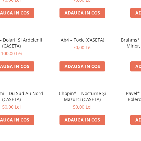
AUGA IN COS
ADAUGA IN COS
AD
Dolarii Și Ardelenii
Ab4 – Toxic (CASETA)
Brahms* –
(CASETA)
Minor,
70,00 Lei
Ungare 
100,00 Lei
AUGA IN COS
ADAUGA IN COS
AD
i – Du Sud Au Nord
Chopin* – Nocturne Și
Ravel* 
(CASETA)
Mazurci (CASETA)
Bolero
Simfoni
50,00 Lei
50,00 Lei
AUGA IN COS
ADAUGA IN COS
AD