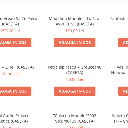
u Vreau Să Te Pierd
Mădălina Manole – Tu N-ai
Fantastic
(CASETA)
Avut Curaj (CASETA)
250,00 Lei
100,00 Lei
AUGA IN COS
ADAUGA IN COS
AD
 – ...Hei! (CASETA)
Petre Ispirescu – Greuceanu
Vasili
(CASETA)
Neacșu –
70,00 Lei
50,00 Lei
AUGA IN COS
ADAUGA IN COS
AD
al Audio Project –
''Colectia Manele"2002
Violeta 
etics (CASETA)
Volumul 39 (CASETA)
(7) – Ch
70,00 Lei
70,00 Lei