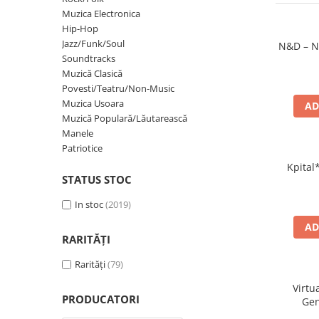
Discuri vinil 7' (mici)
Patriotice
Patriotice
Viniluri Românești
Muzica Electronica
Colecția Electrecord
Hip-Hop
Jazz/Funk/Soul
N&D – N
Soundtracks
Muzică Clasică
Povesti/Teatru/Non-Music
Muzica Usoara
AD
Muzică Populară/Lăutarească
Manele
Patriotice
Kpital*
STATUS STOC
In stoc
(2019)
AD
RARITĂȚI
Rarități
(79)
Virtu
PRODUCATORI
Gen