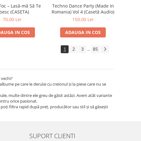
Foc – Lasă-mă Să Te
Techno Dance Party (Made In
besc (CASETA)
Romania) Vol 4 (Casetă Audio)
70,00 Lei
150,00 Lei
AUGA IN COS
ADAUGA IN COS
1
2
3
85
...
 vechi?
albume pe care le derulai cu creionul și la piese care nu se
iginale, multe dintre ele greu de găsit astăzi. Avem atât variante
pentru orice pasionat.
 poți filtra rapid după preț, producător sau stil și să găsești
SUPORT CLIENTI