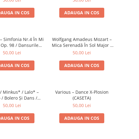
AUGA IN COS
ADAUGA IN COS
 Simfonia Nr.4 În Mi
Wolfgang Amadeus Mozart –
 Op. 98 / Dansurile
Mica Serenadă În Sol Major /
Nr. 5 Și 6 (CASETA)
O Glumă Muzicală (CASETA)
50,00 Lei
50,00 Lei
AUGA IN COS
ADAUGA IN COS
/ Minkus* / Lalo* –
Various – Dance X-Plosion
 / Bolero Și Dans /
(CASETA)
a Spaniolă (CASETA)
50,00 Lei
50,00 Lei
AUGA IN COS
ADAUGA IN COS