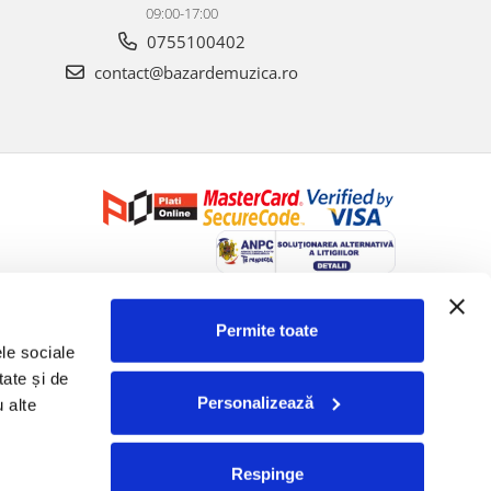
09:00-17:00
0755100402
contact@bazardemuzica.ro
Creat cu ❤ și cu 🧠 de Dan Trifan iar
Platforma E-commerce by
Gomag
Permite toate
le sociale 
ate și de 
Personalizează
 alte 
Respinge