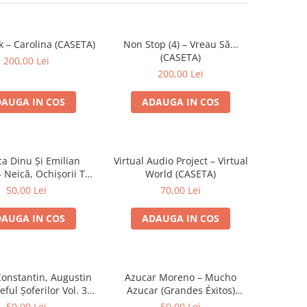
k – Carolina (CASETA)
Non Stop (4) – Vreau Să...
(CASETA)
200,00 Lei
200,00 Lei
AUGA IN COS
ADAUGA IN COS
ca Dinu Și Emilian
Virtual Audio Project – Virtual
 Neică, Ochișorii Tăi
World (CASETA)
(CASETA)
50,00 Lei
70,00 Lei
AUGA IN COS
ADAUGA IN COS
Constantin, Augustin
Azucar Moreno – Mucho
eful Șoferilor Vol. 3
Azucar (Grandes Éxitos)
(CASETA)
(CASETA)
50,00 Lei
50,00 Lei