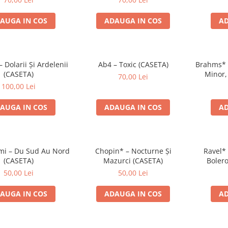
AUGA IN COS
ADAUGA IN COS
AD
Dolarii Și Ardelenii
Ab4 – Toxic (CASETA)
Brahms* –
(CASETA)
Minor,
70,00 Lei
Ungare 
100,00 Lei
AUGA IN COS
ADAUGA IN COS
AD
i – Du Sud Au Nord
Chopin* – Nocturne Și
Ravel* 
(CASETA)
Mazurci (CASETA)
Bolero
Simfoni
50,00 Lei
50,00 Lei
AUGA IN COS
ADAUGA IN COS
AD