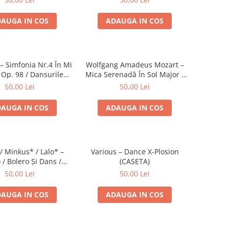
AUGA IN COS
ADAUGA IN COS
 Simfonia Nr.4 În Mi
Wolfgang Amadeus Mozart –
 Op. 98 / Dansurile
Mica Serenadă În Sol Major /
Nr. 5 Și 6 (CASETA)
O Glumă Muzicală (CASETA)
50,00 Lei
50,00 Lei
AUGA IN COS
ADAUGA IN COS
/ Minkus* / Lalo* –
Various – Dance X-Plosion
 / Bolero Și Dans /
(CASETA)
a Spaniolă (CASETA)
50,00 Lei
50,00 Lei
AUGA IN COS
ADAUGA IN COS