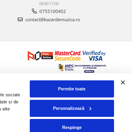
09:00-17:00
0755100402
contact@bazardemuzica.ro
Creat cu ❤ și cu 🧠 de Dan Trifan iar
Platforma E-commerce by
Gomag
Permite toate
le sociale 
ate și de 
Personalizează
 alte 
Respinge