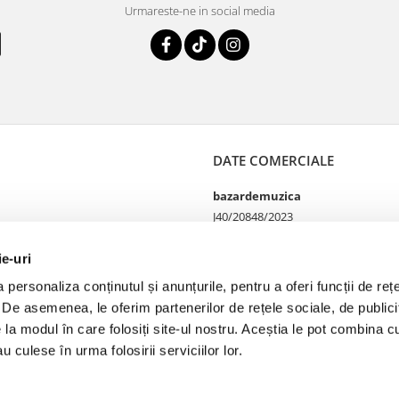
Urmareste-ne in social media
DATE COMERCIALE
bazardemuzica
J40/20848/2023
49060668
Strada Doctor Louis Pasteur
ie-uri
65
personaliza conținutul și anunțurile, pentru a oferi funcții de rețe
Bucharest, București
. De asemenea, le oferim partenerilor de rețele sociale, de publicit
e la modul în care folosiți site-ul nostru. Aceștia le pot combina cu
u culese în urma folosirii serviciilor lor.