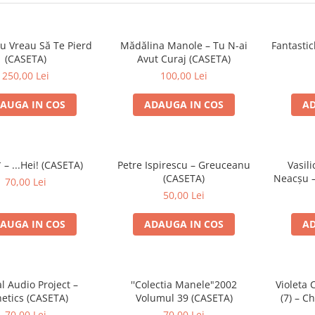
u Vreau Să Te Pierd
Mădălina Manole – Tu N-ai
Fantastic
(CASETA)
Avut Curaj (CASETA)
250,00 Lei
100,00 Lei
AUGA IN COS
ADAUGA IN COS
AD
 – ...Hei! (CASETA)
Petre Ispirescu – Greuceanu
Vasili
(CASETA)
Neacșu –
70,00 Lei
50,00 Lei
AUGA IN COS
ADAUGA IN COS
AD
al Audio Project –
''Colectia Manele"2002
Violeta 
etics (CASETA)
Volumul 39 (CASETA)
(7) – Ch
70,00 Lei
70,00 Lei