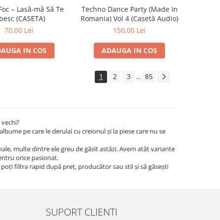
Foc – Lasă-mă Să Te
Techno Dance Party (Made In
besc (CASETA)
Romania) Vol 4 (Casetă Audio)
70,00 Lei
150,00 Lei
AUGA IN COS
ADAUGA IN COS
1
2
3
85
...
 vechi?
albume pe care le derulai cu creionul și la piese care nu se
iginale, multe dintre ele greu de găsit astăzi. Avem atât variante
pentru orice pasionat.
 poți filtra rapid după preț, producător sau stil și să găsești
SUPORT CLIENTI