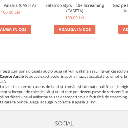
 – Valahia (CASETA)
Satan's Satyrs – Die Screaming
Gaz pe 
(CASETA)
Iu
100,00 Lei
100,00 Lei
AUGA IN COS
ADAUGA IN COS
AD
intești cum suna o casetă audio pusă într-un walkman sau într-un casetofon
Casete Audio
te aduce exact acolo, înapoi la muzica ascultată cu emoție, la 
dată.
i o selecție mare de casete, de la artiști români și internaționali, în ediții or
 pentru început de colecție, cât și titluri care pot deveni piese de rezistență 
 să retrăiești vibe-ul anilor ’90 sau să descoperi ceva diferit față de streaming,
ta care te prinde. Alege, adaugă în colecție și apasă „Play”.
SOCIAL