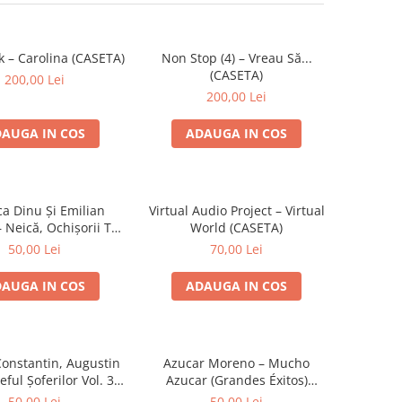
k – Carolina (CASETA)
Non Stop (4) – Vreau Să...
(CASETA)
200,00 Lei
200,00 Lei
AUGA IN COS
ADAUGA IN COS
ca Dinu Și Emilian
Virtual Audio Project – Virtual
 Neică, Ochișorii Tăi
World (CASETA)
(CASETA)
50,00 Lei
70,00 Lei
AUGA IN COS
ADAUGA IN COS
Constantin, Augustin
Azucar Moreno – Mucho
eful Șoferilor Vol. 3
Azucar (Grandes Éxitos)
(CASETA)
(CASETA)
50,00 Lei
50,00 Lei