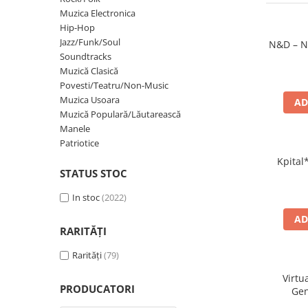
Discuri vinil 7' (mici)
Patriotice
Patriotice
Viniluri Românești
Muzica Electronica
Colecția Electrecord
Hip-Hop
Jazz/Funk/Soul
N&D – N
Soundtracks
Muzică Clasică
Povesti/Teatru/Non-Music
Muzica Usoara
AD
Muzică Populară/Lăutarească
Manele
Patriotice
Kpital*
STATUS STOC
In stoc
(2022)
AD
RARITĂȚI
Rarități
(79)
Virtu
PRODUCATORI
Gen