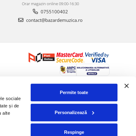
Orar magazin online 09:00-16:30
0755100402
contact@bazardemuzica.ro
Creat cu ❤ și cu 🧠 de Dan Trifan iar
Platforma E-commerce by
Gomag
Permite toate
le sociale 
ate și de 
Personalizează
 alte 
Respinge