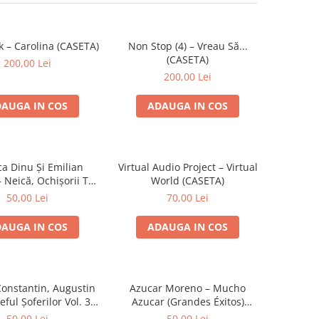
k – Carolina (CASETA)
Non Stop (4) – Vreau Să...
(CASETA)
200,00 Lei
200,00 Lei
AUGA IN COS
ADAUGA IN COS
ca Dinu Și Emilian
Virtual Audio Project – Virtual
 Neică, Ochișorii Tăi
World (CASETA)
(CASETA)
50,00 Lei
70,00 Lei
AUGA IN COS
ADAUGA IN COS
Constantin, Augustin
Azucar Moreno – Mucho
eful Șoferilor Vol. 3
Azucar (Grandes Éxitos)
(CASETA)
(CASETA)
50,00 Lei
50,00 Lei