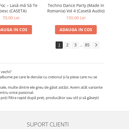
Foc – Lasă-mă Să Te
Techno Dance Party (Made In
besc (CASETA)
Romania) Vol 4 (Casetă Audio)
70,00 Lei
150,00 Lei
AUGA IN COS
ADAUGA IN COS
1
2
3
85
...
 vechi?
albume pe care le derulai cu creionul și la piese care nu se
iginale, multe dintre ele greu de găsit astăzi. Avem atât variante
pentru orice pasionat.
 poți filtra rapid după preț, producător sau stil și să găsești
SUPORT CLIENTI