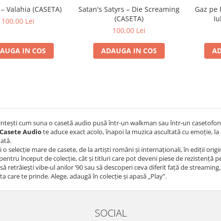
 – Valahia (CASETA)
Satan's Satyrs – Die Screaming
Gaz pe 
(CASETA)
Iu
100,00 Lei
100,00 Lei
AUGA IN COS
ADAUGA IN COS
AD
intești cum suna o casetă audio pusă într-un walkman sau într-un casetofon
Casete Audio
te aduce exact acolo, înapoi la muzica ascultată cu emoție, la 
dată.
i o selecție mare de casete, de la artiști români și internaționali, în ediții or
 pentru început de colecție, cât și titluri care pot deveni piese de rezistență 
 să retrăiești vibe-ul anilor ’90 sau să descoperi ceva diferit față de streaming,
ta care te prinde. Alege, adaugă în colecție și apasă „Play”.
SOCIAL