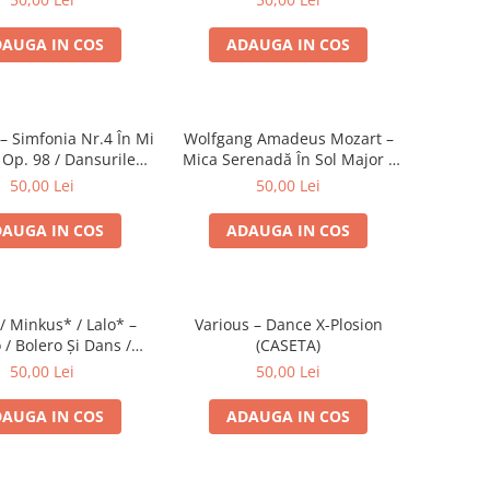
AUGA IN COS
ADAUGA IN COS
 Simfonia Nr.4 În Mi
Wolfgang Amadeus Mozart –
 Op. 98 / Dansurile
Mica Serenadă În Sol Major /
Nr. 5 Și 6 (CASETA)
O Glumă Muzicală (CASETA)
50,00 Lei
50,00 Lei
AUGA IN COS
ADAUGA IN COS
/ Minkus* / Lalo* –
Various – Dance X-Plosion
 / Bolero Și Dans /
(CASETA)
a Spaniolă (CASETA)
50,00 Lei
50,00 Lei
AUGA IN COS
ADAUGA IN COS