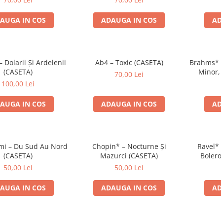
AUGA IN COS
ADAUGA IN COS
AD
Dolarii Și Ardelenii
Ab4 – Toxic (CASETA)
Brahms* –
(CASETA)
Minor,
70,00 Lei
Ungare 
100,00 Lei
AUGA IN COS
ADAUGA IN COS
AD
i – Du Sud Au Nord
Chopin* – Nocturne Și
Ravel* 
(CASETA)
Mazurci (CASETA)
Bolero
Simfoni
50,00 Lei
50,00 Lei
AUGA IN COS
ADAUGA IN COS
AD