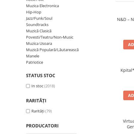
Discuri vinil 7' (mici)
Patriotice
Patriotice
Viniluri Românești
Muzica Electronica
Colecția Electrecord
Hip-Hop
Jazz/Funk/Soul
N&D – N
Soundtracks
Muzică Clasică
Povesti/Teatru/Non-Music
Muzica Usoara
AD
Muzică Populară/Lăutarească
Manele
Patriotice
Kpital*
STATUS STOC
In stoc
(2018)
AD
RARITĂȚI
Rarități
(79)
Virtu
PRODUCATORI
Gen