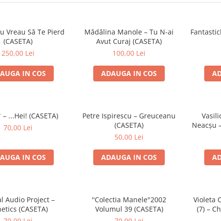
u Vreau Să Te Pierd
Mădălina Manole – Tu N-ai
Fantastic
(CASETA)
Avut Curaj (CASETA)
250,00 Lei
100,00 Lei
AUGA IN COS
ADAUGA IN COS
AD
 – ...Hei! (CASETA)
Petre Ispirescu – Greuceanu
Vasili
(CASETA)
Neacșu –
70,00 Lei
50,00 Lei
AUGA IN COS
ADAUGA IN COS
AD
al Audio Project –
''Colectia Manele"2002
Violeta 
etics (CASETA)
Volumul 39 (CASETA)
(7) – Ch
70,00 Lei
70,00 Lei