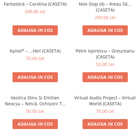
Discuri vinil 7' (mici)
Patriotice
Patriotice
Viniluri Românești
Fantastick – Carolina (CASETA)
Non Stop (4) – Vreau Să...
Colecția Electrecord
(CASETA)
200,00 Lei
200,00 Lei
ADAUGA IN COS
ADAUGA IN COS
Kpital* – ...Hei! (CASETA)
Petre Ispirescu – Greuceanu
(CASETA)
70,00 Lei
50,00 Lei
ADAUGA IN COS
ADAUGA IN COS
Vasilica Dinu Și Emilian
Virtual Audio Project – Virtual
Neacșu – Neică, Ochișorii Tăi
World (CASETA)
(CASETA)
50,00 Lei
70,00 Lei
ADAUGA IN COS
ADAUGA IN COS