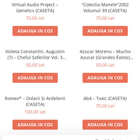
Virtual Audio Project –
''Colectia Manele"2002
Genetics (CASETA)
Volumul 39 (CASETA)
70,00 Lei
70,00 Lei
ADAUGA IN COS
ADAUGA IN COS
Violeta Constantin, Augustin
Azucar Moreno – Mucho
(7) – Cheful Șoferilor Vol. 3
Azucar (Grandes Éxitos)
(CASETA)
(CASETA)
50,00 Lei
50,00 Lei
ADAUGA IN COS
ADAUGA IN COS
Romeo* – Dolarii Și Ardelenii
Ab4 – Toxic (CASETA)
(CASETA)
70,00 Lei
100,00 Lei
ADAUGA IN COS
ADAUGA IN COS