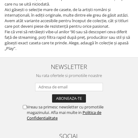
care nu se uită niciodată.
Aici găsești o selecție mare de casete, de la artiști români și
internaționali, în ediții originale, multe dintre ele greu de găsit astăzi.
Avem atât variante accesibile pentru început de colecție, cât și titluri
care pot deveni piese de rezistență pentru orice pasionat.
Fie că vrei să retrăiești vibe-ul anilor ’90 sau să descoperi ceva diferit
față de streaming, poți filtra rapid după preț, producător sau stil și să
găsești exact caseta care te prinde. Alege, adaugă în colecție și apasă
„Play”.
NEWSLETTER
Nu rata ofertele si promotiile noastre
Vreau sa primesc newsletter cu promotiile
magazinului. Afla mai multe in
Politica de
Confidentialitate
SOCIAL