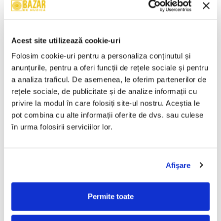
Brahms* – Simfonia Nr.4 În
Wolfgang Amadeus Mozart –
Mi Minor, Op. 98 / Dansurile
Mica Serenadă În Sol Major /
Ungare Nr. 5 Și 6 (CASETA)
O Glumă Muzicală (CASETA)
50,00 Lei
50,00 Lei
Acest site utilizează cookie-uri
ADAUGA IN COS
ADAUGA IN COS
Folosim cookie-uri pentru a personaliza conținutul și 
anunțurile, pentru a oferi funcții de rețele sociale și pentru 
a analiza traficul. De asemenea, le oferim partenerilor de 
Cheb Mami – Du Sud Au Nord
Chopin* – Nocturne Și
(CASETA)
Mazurci (CASETA)
rețele sociale, de publicitate și de analize informații cu 
50,00 Lei
50,00 Lei
privire la modul în care folosiți site-ul nostru. Aceștia le 
pot combina cu alte informații oferite de dvs. sau culese 
ADAUGA IN COS
ADAUGA IN COS
în urma folosirii serviciilor lor.
Ravel* / Minkus* / Lalo* –
Various – Dance X-Plosion
Bolero / Bolero Și Dans /
(CASETA)
Afişare
Simfonia Spaniolă (CASETA)
50,00 Lei
50,00 Lei
Permite toate
ADAUGA IN COS
ADAUGA IN COS