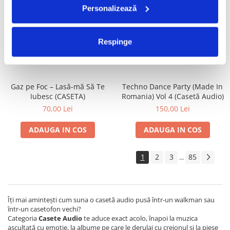
Personalizează
Valahia – Valahia (CASETA)
Satan's Satyrs – Die
Screaming (CASETA)
100,00 Lei
100,00 Lei
Respinge
ADAUGA IN COS
ADAUGA IN COS
Gaz pe Foc – Lasă-mă Să Te
Techno Dance Party (Made In
Iubesc (CASETA)
Romania) Vol 4 (Casetă Audio)
70,00 Lei
150,00 Lei
ADAUGA IN COS
ADAUGA IN COS
1
2
3
85
...
Îți mai amintești cum suna o casetă audio pusă într-un walkman sau
într-un casetofon vechi?
Categoria
Casete Audio
te aduce exact acolo, înapoi la muzica
ascultată cu emoție, la albume pe care le derulai cu creionul și la piese