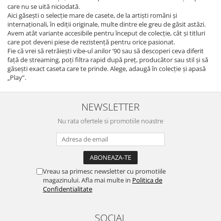
care nu se uită niciodată.
Aici găsești o selecție mare de casete, de la artiști români și
internaționali, în ediții originale, multe dintre ele greu de găsit astăzi.
Avem atât variante accesibile pentru început de colecție, cât și titluri
care pot deveni piese de rezistență pentru orice pasionat.
Fie că vrei să retrăiești vibe-ul anilor ’90 sau să descoperi ceva diferit
față de streaming, poți filtra rapid după preț, producător sau stil și să
găsești exact caseta care te prinde. Alege, adaugă în colecție și apasă
„Play”.
NEWSLETTER
Nu rata ofertele si promotiile noastre
Vreau sa primesc newsletter cu promotiile
magazinului. Afla mai multe in
Politica de
Confidentialitate
SOCIAL