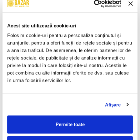
Wolfgang Amadeus Mozart –
Cheb Mami – Du Sud Au Nord
Mica Serenadă În Sol Major /
(CASETA)
O Glumă Muzicală (CASETA)
50,00 Lei
50,00 Lei
Acest site utilizează cookie-uri
ADAUGA IN COS
ADAUGA IN COS
Folosim cookie-uri pentru a personaliza conținutul și 
anunțurile, pentru a oferi funcții de rețele sociale și pentru 
a analiza traficul. De asemenea, le oferim partenerilor de 
Chopin* – Nocturne Și
Ravel* / Minkus* / Lalo* –
Mazurci (CASETA)
Bolero / Bolero Și Dans /
rețele sociale, de publicitate și de analize informații cu 
Simfonia Spaniolă (CASETA)
50,00 Lei
50,00 Lei
privire la modul în care folosiți site-ul nostru. Aceștia le 
pot combina cu alte informații oferite de dvs. sau culese 
ADAUGA IN COS
ADAUGA IN COS
în urma folosirii serviciilor lor.
Various – Dance X-Plosion
Valahia – Valahia (CASETA)
(CASETA)
Afişare
100,00 Lei
50,00 Lei
Permite toate
ADAUGA IN COS
ADAUGA IN COS