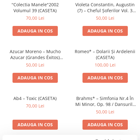
''Colectia Manele"2002
Violeta Constantin, Augustin
Volumul 39 (CASETA)
(7) – Cheful Șoferilor Vol. 3
(CASETA)
70,00 Lei
50,00 Lei
ADAUGA IN COS
ADAUGA IN COS
Azucar Moreno – Mucho
Romeo* – Dolarii Și Ardelenii
Azucar (Grandes Éxitos)
(CASETA)
(CASETA)
50,00 Lei
100,00 Lei
ADAUGA IN COS
ADAUGA IN COS
Ab4 – Toxic (CASETA)
Brahms* – Simfonia Nr.4 În
Mi Minor, Op. 98 / Dansurile
70,00 Lei
Ungare Nr. 5 Și 6 (CASETA)
50,00 Lei
ADAUGA IN COS
ADAUGA IN COS