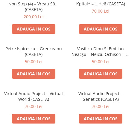
Discuri vinil 7' (mici)
Patriotice
Patriotice
Viniluri Românești
Non Stop (4) – Vreau Să...
Kpital* – ...Hei! (CASETA)
Colecția Electrecord
(CASETA)
70,00 Lei
200,00 Lei
ADAUGA IN COS
ADAUGA IN COS
Petre Ispirescu – Greuceanu
Vasilica Dinu Și Emilian
(CASETA)
Neacșu – Neică, Ochișorii Tăi
(CASETA)
50,00 Lei
50,00 Lei
ADAUGA IN COS
ADAUGA IN COS
Virtual Audio Project – Virtual
Virtual Audio Project –
World (CASETA)
Genetics (CASETA)
70,00 Lei
70,00 Lei
ADAUGA IN COS
ADAUGA IN COS