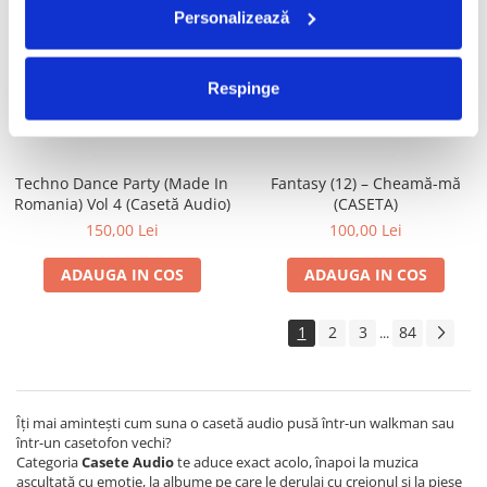
Personalizează
Satan's Satyrs – Die
Gaz pe Foc – Lasă-mă Să Te
Screaming (CASETA)
Iubesc (CASETA)
100,00 Lei
70,00 Lei
Respinge
ADAUGA IN COS
ADAUGA IN COS
Techno Dance Party (Made In
Fantasy (12) – Cheamă-mă
Romania) Vol 4 (Casetă Audio)
(CASETA)
150,00 Lei
100,00 Lei
ADAUGA IN COS
ADAUGA IN COS
1
2
3
84
...
Îți mai amintești cum suna o casetă audio pusă într-un walkman sau
într-un casetofon vechi?
Categoria
Casete Audio
te aduce exact acolo, înapoi la muzica
ascultată cu emoție, la albume pe care le derulai cu creionul și la piese