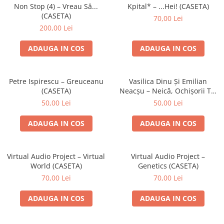
Discuri vinil 7' (mici)
Patriotice
Patriotice
Viniluri Românești
Non Stop (4) – Vreau Să...
Kpital* – ...Hei! (CASETA)
Colecția Electrecord
(CASETA)
70,00 Lei
200,00 Lei
ADAUGA IN COS
ADAUGA IN COS
Petre Ispirescu – Greuceanu
Vasilica Dinu Și Emilian
(CASETA)
Neacșu – Neică, Ochișorii Tăi
(CASETA)
50,00 Lei
50,00 Lei
ADAUGA IN COS
ADAUGA IN COS
Virtual Audio Project – Virtual
Virtual Audio Project –
World (CASETA)
Genetics (CASETA)
70,00 Lei
70,00 Lei
ADAUGA IN COS
ADAUGA IN COS