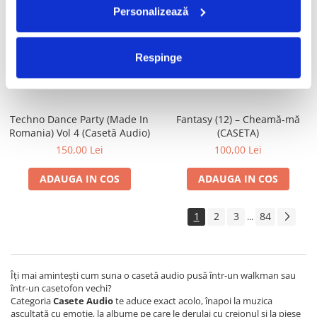
Personalizează
Satan's Satyrs – Die
Gaz pe Foc – Lasă-mă Să Te
Screaming (CASETA)
Iubesc (CASETA)
100,00 Lei
70,00 Lei
Respinge
ADAUGA IN COS
ADAUGA IN COS
Techno Dance Party (Made In
Fantasy (12) – Cheamă-mă
Romania) Vol 4 (Casetă Audio)
(CASETA)
150,00 Lei
100,00 Lei
ADAUGA IN COS
ADAUGA IN COS
1
2
3
84
...
Îți mai amintești cum suna o casetă audio pusă într-un walkman sau
într-un casetofon vechi?
Categoria
Casete Audio
te aduce exact acolo, înapoi la muzica
ascultată cu emoție, la albume pe care le derulai cu creionul și la piese