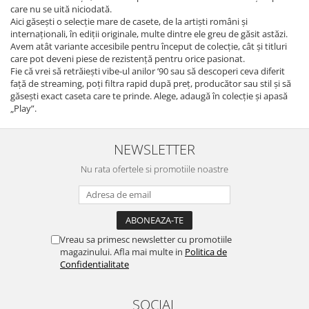
care nu se uită niciodată.
Aici găsești o selecție mare de casete, de la artiști români și
internaționali, în ediții originale, multe dintre ele greu de găsit astăzi.
Avem atât variante accesibile pentru început de colecție, cât și titluri
care pot deveni piese de rezistență pentru orice pasionat.
Fie că vrei să retrăiești vibe-ul anilor ’90 sau să descoperi ceva diferit
față de streaming, poți filtra rapid după preț, producător sau stil și să
găsești exact caseta care te prinde. Alege, adaugă în colecție și apasă
„Play”.
NEWSLETTER
Nu rata ofertele si promotiile noastre
Vreau sa primesc newsletter cu promotiile
magazinului. Afla mai multe in
Politica de
Confidentialitate
SOCIAL