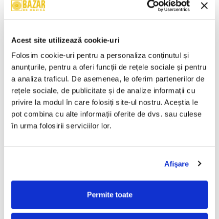
Wolfgang Amadeus Mozart –
Cheb Mami – Du Sud Au Nord
Mica Serenadă În Sol Major /
(CASETA)
O Glumă Muzicală (CASETA)
50,00 Lei
50,00 Lei
Acest site utilizează cookie-uri
ADAUGA IN COS
ADAUGA IN COS
Folosim cookie-uri pentru a personaliza conținutul și 
anunțurile, pentru a oferi funcții de rețele sociale și pentru 
a analiza traficul. De asemenea, le oferim partenerilor de 
Chopin* – Nocturne Și
Ravel* / Minkus* / Lalo* –
Mazurci (CASETA)
Bolero / Bolero Și Dans /
rețele sociale, de publicitate și de analize informații cu 
Simfonia Spaniolă (CASETA)
50,00 Lei
50,00 Lei
privire la modul în care folosiți site-ul nostru. Aceștia le 
pot combina cu alte informații oferite de dvs. sau culese 
ADAUGA IN COS
ADAUGA IN COS
în urma folosirii serviciilor lor.
Various – Dance X-Plosion
Valahia – Valahia (CASETA)
(CASETA)
Afişare
100,00 Lei
50,00 Lei
Permite toate
ADAUGA IN COS
ADAUGA IN COS