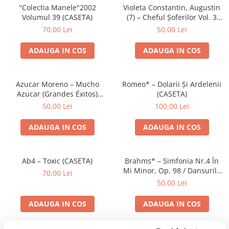
''Colectia Manele"2002
Violeta Constantin, Augustin
Volumul 39 (CASETA)
(7) – Cheful Șoferilor Vol. 3
(CASETA)
70,00 Lei
50,00 Lei
ADAUGA IN COS
ADAUGA IN COS
Azucar Moreno – Mucho
Romeo* – Dolarii Și Ardelenii
Azucar (Grandes Éxitos)
(CASETA)
(CASETA)
50,00 Lei
100,00 Lei
ADAUGA IN COS
ADAUGA IN COS
Ab4 – Toxic (CASETA)
Brahms* – Simfonia Nr.4 În
Mi Minor, Op. 98 / Dansurile
70,00 Lei
Ungare Nr. 5 Și 6 (CASETA)
50,00 Lei
ADAUGA IN COS
ADAUGA IN COS