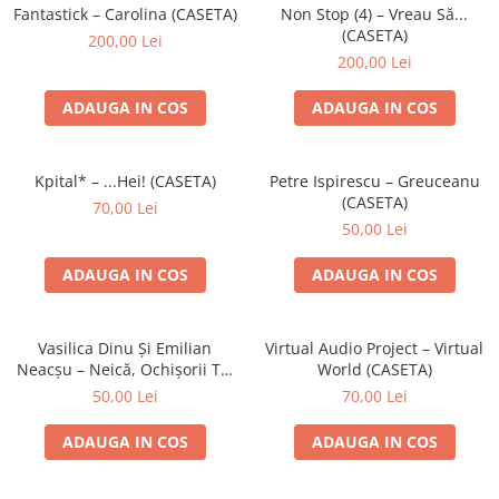
Discuri vinil 7' (mici)
Patriotice
Patriotice
Viniluri Românești
Fantastick – Carolina (CASETA)
Non Stop (4) – Vreau Să...
Colecția Electrecord
(CASETA)
200,00 Lei
200,00 Lei
ADAUGA IN COS
ADAUGA IN COS
Kpital* – ...Hei! (CASETA)
Petre Ispirescu – Greuceanu
(CASETA)
70,00 Lei
50,00 Lei
ADAUGA IN COS
ADAUGA IN COS
Vasilica Dinu Și Emilian
Virtual Audio Project – Virtual
Neacșu – Neică, Ochișorii Tăi
World (CASETA)
(CASETA)
50,00 Lei
70,00 Lei
ADAUGA IN COS
ADAUGA IN COS