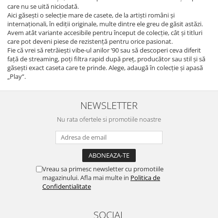
care nu se uită niciodată.
Aici găsești o selecție mare de casete, de la artiști români și
internaționali, în ediții originale, multe dintre ele greu de găsit astăzi.
Avem atât variante accesibile pentru început de colecție, cât și titluri
care pot deveni piese de rezistență pentru orice pasionat.
Fie că vrei să retrăiești vibe-ul anilor ’90 sau să descoperi ceva diferit
față de streaming, poți filtra rapid după preț, producător sau stil și să
găsești exact caseta care te prinde. Alege, adaugă în colecție și apasă
„Play”.
NEWSLETTER
Nu rata ofertele si promotiile noastre
Vreau sa primesc newsletter cu promotiile
magazinului. Afla mai multe in
Politica de
Confidentialitate
SOCIAL