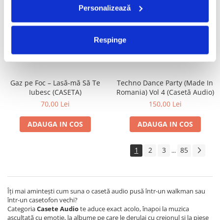
Personalizează
Valahia – Valahia (CASETA)
Satan's Satyrs – Die
Screaming (CASETA)
100,00 Lei
100,00 Lei
Respinge
ADAUGA IN COS
ADAUGA IN COS
Gaz pe Foc – Lasă-mă Să Te
Techno Dance Party (Made In
Iubesc (CASETA)
Romania) Vol 4 (Casetă Audio)
70,00 Lei
150,00 Lei
ADAUGA IN COS
ADAUGA IN COS
1
2
3
85
...
Îți mai amintești cum suna o casetă audio pusă într-un walkman sau
într-un casetofon vechi?
Categoria
Casete Audio
te aduce exact acolo, înapoi la muzica
ascultată cu emoție, la albume pe care le derulai cu creionul și la piese