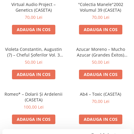
Virtual Audio Project –
''Colectia Manele"2002
Genetics (CASETA)
Volumul 39 (CASETA)
70,00 Lei
70,00 Lei
ADAUGA IN COS
ADAUGA IN COS
Violeta Constantin, Augustin
Azucar Moreno – Mucho
(7) – Cheful Șoferilor Vol. 3
Azucar (Grandes Éxitos)
(CASETA)
(CASETA)
50,00 Lei
50,00 Lei
ADAUGA IN COS
ADAUGA IN COS
Romeo* – Dolarii Și Ardelenii
Ab4 – Toxic (CASETA)
(CASETA)
70,00 Lei
100,00 Lei
ADAUGA IN COS
ADAUGA IN COS