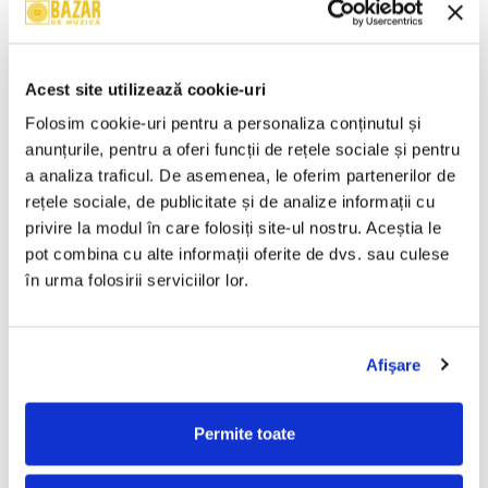
Brahms* – Simfonia Nr.4 În
Wolfgang Amadeus Mozart –
Mi Minor, Op. 98 / Dansurile
Mica Serenadă În Sol Major /
Ungare Nr. 5 Și 6 (CASETA)
O Glumă Muzicală (CASETA)
50,00 Lei
50,00 Lei
Acest site utilizează cookie-uri
ADAUGA IN COS
ADAUGA IN COS
Folosim cookie-uri pentru a personaliza conținutul și 
anunțurile, pentru a oferi funcții de rețele sociale și pentru 
a analiza traficul. De asemenea, le oferim partenerilor de 
Cheb Mami – Du Sud Au Nord
Chopin* – Nocturne Și
(CASETA)
Mazurci (CASETA)
rețele sociale, de publicitate și de analize informații cu 
50,00 Lei
50,00 Lei
privire la modul în care folosiți site-ul nostru. Aceștia le 
pot combina cu alte informații oferite de dvs. sau culese 
ADAUGA IN COS
ADAUGA IN COS
în urma folosirii serviciilor lor.
Ravel* / Minkus* / Lalo* –
Various – Dance X-Plosion
Bolero / Bolero Și Dans /
(CASETA)
Afişare
Simfonia Spaniolă (CASETA)
50,00 Lei
50,00 Lei
Permite toate
ADAUGA IN COS
ADAUGA IN COS