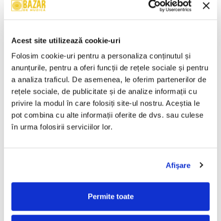
Brahms* – Simfonia Nr.4 În
Wolfgang Amadeus Mozart –
Mi Minor, Op. 98 / Dansurile
Mica Serenadă În Sol Major /
Ungare Nr. 5 Și 6 (CASETA)
O Glumă Muzicală (CASETA)
50,00 Lei
50,00 Lei
Acest site utilizează cookie-uri
ADAUGA IN COS
ADAUGA IN COS
Folosim cookie-uri pentru a personaliza conținutul și 
anunțurile, pentru a oferi funcții de rețele sociale și pentru 
a analiza traficul. De asemenea, le oferim partenerilor de 
Cheb Mami – Du Sud Au Nord
Chopin* – Nocturne Și
(CASETA)
Mazurci (CASETA)
rețele sociale, de publicitate și de analize informații cu 
50,00 Lei
50,00 Lei
privire la modul în care folosiți site-ul nostru. Aceștia le 
pot combina cu alte informații oferite de dvs. sau culese 
ADAUGA IN COS
ADAUGA IN COS
în urma folosirii serviciilor lor.
Ravel* / Minkus* / Lalo* –
Various – Dance X-Plosion
Bolero / Bolero Și Dans /
(CASETA)
Afişare
Simfonia Spaniolă (CASETA)
50,00 Lei
50,00 Lei
Permite toate
ADAUGA IN COS
ADAUGA IN COS