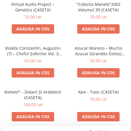
Virtual Audio Project –
''Colectia Manele"2002
Genetics (CASETA)
Volumul 39 (CASETA)
70,00 Lei
70,00 Lei
ADAUGA IN COS
ADAUGA IN COS
Violeta Constantin, Augustin
Azucar Moreno – Mucho
(7) – Cheful Șoferilor Vol. 3
Azucar (Grandes Éxitos)
(CASETA)
(CASETA)
50,00 Lei
50,00 Lei
ADAUGA IN COS
ADAUGA IN COS
Romeo* – Dolarii Și Ardelenii
Ab4 – Toxic (CASETA)
(CASETA)
70,00 Lei
100,00 Lei
ADAUGA IN COS
ADAUGA IN COS