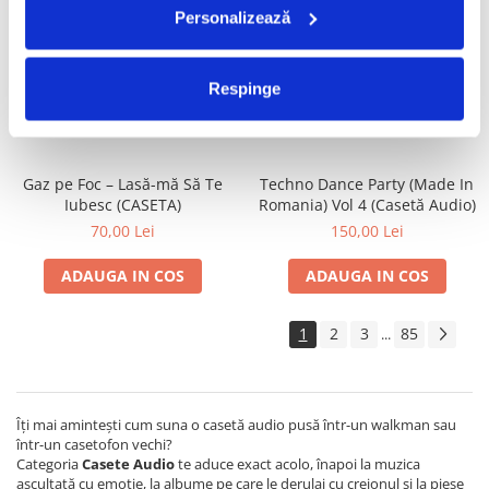
Personalizează
Valahia – Valahia (CASETA)
Satan's Satyrs – Die
Screaming (CASETA)
100,00 Lei
100,00 Lei
Respinge
ADAUGA IN COS
ADAUGA IN COS
Gaz pe Foc – Lasă-mă Să Te
Techno Dance Party (Made In
Iubesc (CASETA)
Romania) Vol 4 (Casetă Audio)
70,00 Lei
150,00 Lei
ADAUGA IN COS
ADAUGA IN COS
1
2
3
85
...
Îți mai amintești cum suna o casetă audio pusă într-un walkman sau
într-un casetofon vechi?
Categoria
Casete Audio
te aduce exact acolo, înapoi la muzica
ascultată cu emoție, la albume pe care le derulai cu creionul și la piese