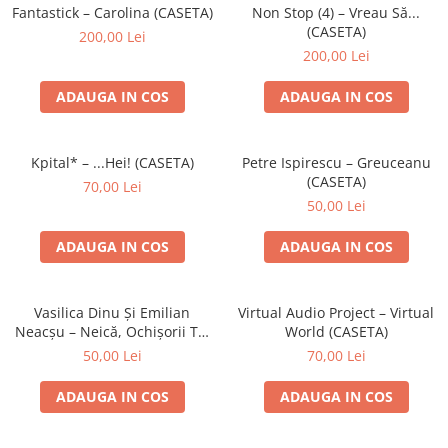
Discuri vinil 7' (mici)
Patriotice
Patriotice
Viniluri Românești
Fantastick – Carolina (CASETA)
Non Stop (4) – Vreau Să...
Colecția Electrecord
(CASETA)
200,00 Lei
200,00 Lei
ADAUGA IN COS
ADAUGA IN COS
Kpital* – ...Hei! (CASETA)
Petre Ispirescu – Greuceanu
(CASETA)
70,00 Lei
50,00 Lei
ADAUGA IN COS
ADAUGA IN COS
Vasilica Dinu Și Emilian
Virtual Audio Project – Virtual
Neacșu – Neică, Ochișorii Tăi
World (CASETA)
(CASETA)
50,00 Lei
70,00 Lei
ADAUGA IN COS
ADAUGA IN COS