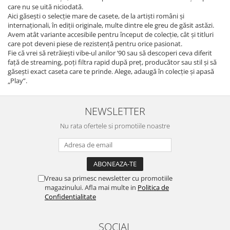
care nu se uită niciodată.
Aici găsești o selecție mare de casete, de la artiști români și
internaționali, în ediții originale, multe dintre ele greu de găsit astăzi.
Avem atât variante accesibile pentru început de colecție, cât și titluri
care pot deveni piese de rezistență pentru orice pasionat.
Fie că vrei să retrăiești vibe-ul anilor ’90 sau să descoperi ceva diferit
față de streaming, poți filtra rapid după preț, producător sau stil și să
găsești exact caseta care te prinde. Alege, adaugă în colecție și apasă
„Play”.
NEWSLETTER
Nu rata ofertele si promotiile noastre
Vreau sa primesc newsletter cu promotiile
magazinului. Afla mai multe in
Politica de
Confidentialitate
SOCIAL