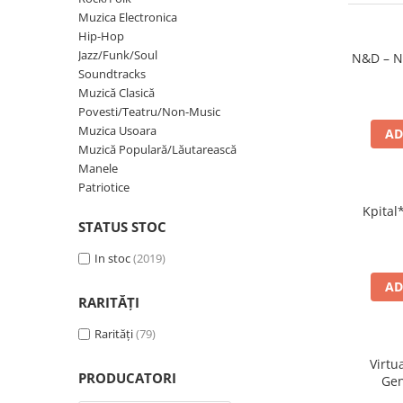
Discuri vinil 7' (mici)
Patriotice
Patriotice
Viniluri Românești
Muzica Electronica
Colecția Electrecord
Hip-Hop
Jazz/Funk/Soul
N&D – N
Soundtracks
Muzică Clasică
Povesti/Teatru/Non-Music
Muzica Usoara
AD
Muzică Populară/Lăutarească
Manele
Patriotice
Kpital*
STATUS STOC
In stoc
(2019)
AD
RARITĂȚI
Rarități
(79)
Virtu
PRODUCATORI
Gen