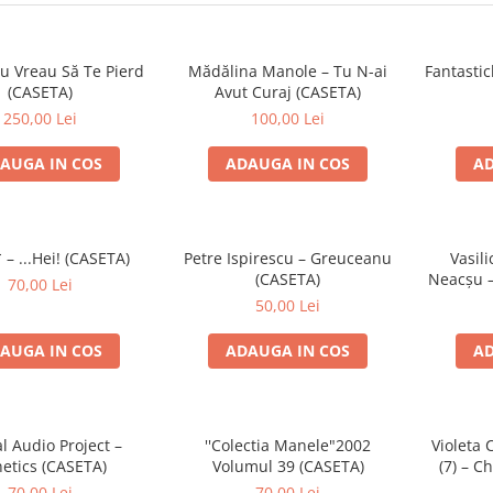
u Vreau Să Te Pierd
Mădălina Manole – Tu N-ai
Fantastic
(CASETA)
Avut Curaj (CASETA)
250,00 Lei
100,00 Lei
AUGA IN COS
ADAUGA IN COS
AD
 – ...Hei! (CASETA)
Petre Ispirescu – Greuceanu
Vasili
(CASETA)
Neacșu –
70,00 Lei
50,00 Lei
AUGA IN COS
ADAUGA IN COS
AD
al Audio Project –
''Colectia Manele"2002
Violeta 
etics (CASETA)
Volumul 39 (CASETA)
(7) – Ch
70,00 Lei
70,00 Lei