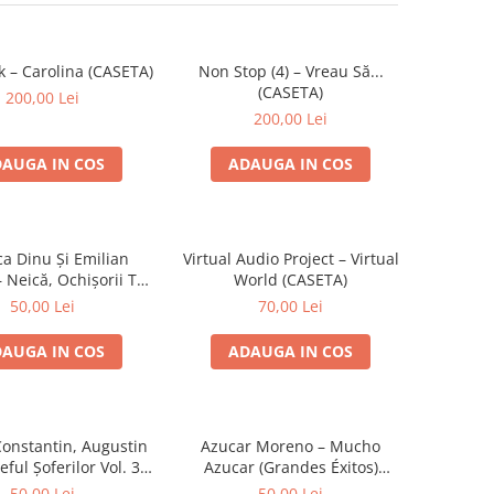
k – Carolina (CASETA)
Non Stop (4) – Vreau Să...
(CASETA)
200,00 Lei
200,00 Lei
AUGA IN COS
ADAUGA IN COS
ca Dinu Și Emilian
Virtual Audio Project – Virtual
 Neică, Ochișorii Tăi
World (CASETA)
(CASETA)
50,00 Lei
70,00 Lei
AUGA IN COS
ADAUGA IN COS
Constantin, Augustin
Azucar Moreno – Mucho
eful Șoferilor Vol. 3
Azucar (Grandes Éxitos)
(CASETA)
(CASETA)
50,00 Lei
50,00 Lei