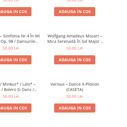
AUGA IN COS
ADAUGA IN COS
 Simfonia Nr.4 În Mi
Wolfgang Amadeus Mozart –
 Op. 98 / Dansurile
Mica Serenadă În Sol Major /
Nr. 5 Și 6 (CASETA)
O Glumă Muzicală (CASETA)
50,00 Lei
50,00 Lei
AUGA IN COS
ADAUGA IN COS
/ Minkus* / Lalo* –
Various – Dance X-Plosion
 / Bolero Și Dans /
(CASETA)
a Spaniolă (CASETA)
50,00 Lei
50,00 Lei
AUGA IN COS
ADAUGA IN COS