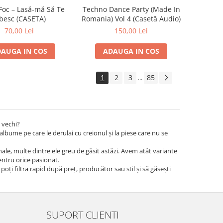
Foc – Lasă-mă Să Te
Techno Dance Party (Made In
besc (CASETA)
Romania) Vol 4 (Casetă Audio)
70,00 Lei
150,00 Lei
AUGA IN COS
ADAUGA IN COS
1
2
3
85
...
 vechi?
albume pe care le derulai cu creionul și la piese care nu se
iginale, multe dintre ele greu de găsit astăzi. Avem atât variante
pentru orice pasionat.
 poți filtra rapid după preț, producător sau stil și să găsești
SUPORT CLIENTI