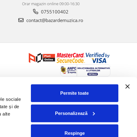
Orar magazin online 09:00-16:30
0755100402
contact@bazardemuzica.ro
Creat cu ❤ și cu 🧠 de Dan Trifan iar
Platforma E-commerce by
Gomag
Permite toate
le sociale 
ate și de 
Personalizează
 alte 
Respinge