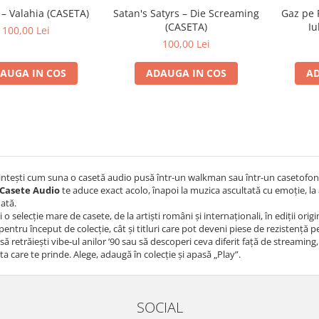
 – Valahia (CASETA)
Satan's Satyrs – Die Screaming
Gaz pe 
(CASETA)
Iu
100,00 Lei
100,00 Lei
AUGA IN COS
ADAUGA IN COS
AD
intești cum suna o casetă audio pusă într-un walkman sau într-un casetofon
Casete Audio
te aduce exact acolo, înapoi la muzica ascultată cu emoție, la 
dată.
i o selecție mare de casete, de la artiști români și internaționali, în ediții or
 pentru început de colecție, cât și titluri care pot deveni piese de rezistență 
 să retrăiești vibe-ul anilor ’90 sau să descoperi ceva diferit față de streaming,
ta care te prinde. Alege, adaugă în colecție și apasă „Play”.
SOCIAL