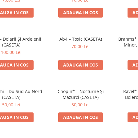
AUGA IN COS
ADAUGA IN COS
AD
Dolarii Și Ardelenii
Ab4 – Toxic (CASETA)
Brahms* –
(CASETA)
Minor,
70,00 Lei
Ungare 
100,00 Lei
AUGA IN COS
ADAUGA IN COS
AD
i – Du Sud Au Nord
Chopin* – Nocturne Și
Ravel* 
(CASETA)
Mazurci (CASETA)
Bolero
Simfoni
50,00 Lei
50,00 Lei
AUGA IN COS
ADAUGA IN COS
AD