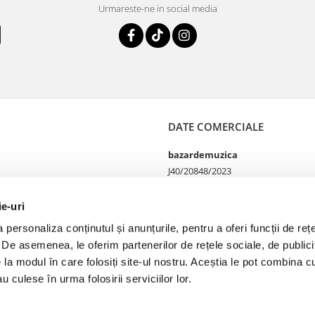
Urmareste-ne in social media
DATE COMERCIALE
bazardemuzica
J40/20848/2023
49060668
Strada Doctor Louis Pasteur
ie-uri
65
personaliza conținutul și anunțurile, pentru a oferi funcții de rețe
Bucharest, București
. De asemenea, le oferim partenerilor de rețele sociale, de publicit
Telefon Magazin online si
comenzi 0755100402
e la modul în care folosiți site-ul nostru. Aceștia le pot combina cu
Telefon Magazin fizic
u culese în urma folosirii serviciilor lor.
0749142177