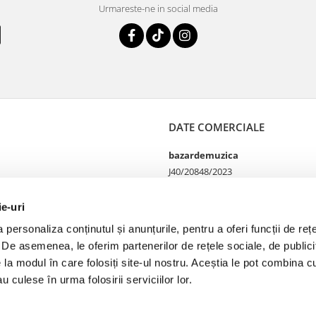
Urmareste-ne in social media
DATE COMERCIALE
bazardemuzica
J40/20848/2023
49060668
Strada Doctor Louis Pasteur
ie-uri
65
personaliza conținutul și anunțurile, pentru a oferi funcții de rețe
Bucharest, București
. De asemenea, le oferim partenerilor de rețele sociale, de publicit
Telefon Magazin online si
comenzi 0755100402
e la modul în care folosiți site-ul nostru. Aceștia le pot combina cu
Telefon Magazin fizic
u culese în urma folosirii serviciilor lor.
0749142177