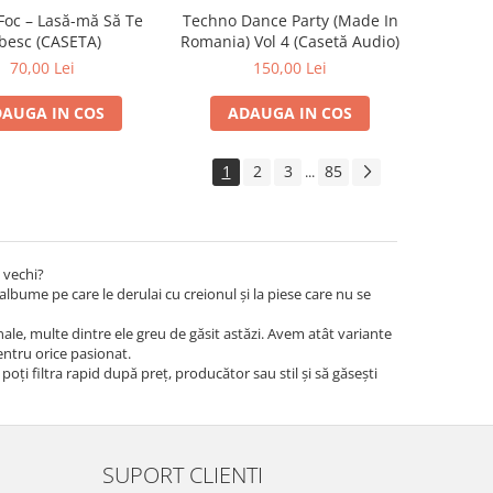
Foc – Lasă-mă Să Te
Techno Dance Party (Made In
besc (CASETA)
Romania) Vol 4 (Casetă Audio)
70,00 Lei
150,00 Lei
AUGA IN COS
ADAUGA IN COS
1
2
3
85
...
 vechi?
albume pe care le derulai cu creionul și la piese care nu se
iginale, multe dintre ele greu de găsit astăzi. Avem atât variante
pentru orice pasionat.
 poți filtra rapid după preț, producător sau stil și să găsești
SUPORT CLIENTI