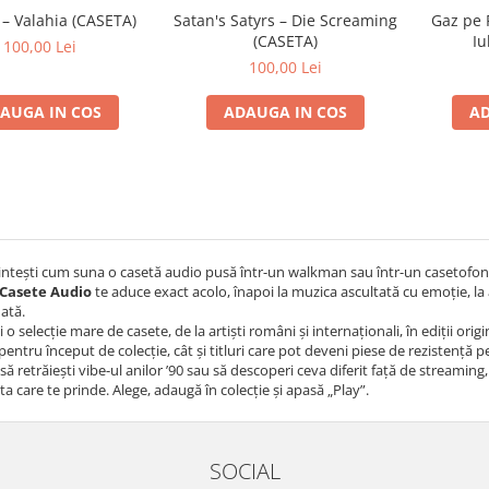
 – Valahia (CASETA)
Satan's Satyrs – Die Screaming
Gaz pe 
(CASETA)
Iu
100,00 Lei
100,00 Lei
AUGA IN COS
ADAUGA IN COS
AD
intești cum suna o casetă audio pusă într-un walkman sau într-un casetofon
Casete Audio
te aduce exact acolo, înapoi la muzica ascultată cu emoție, la 
dată.
i o selecție mare de casete, de la artiști români și internaționali, în ediții or
 pentru început de colecție, cât și titluri care pot deveni piese de rezistență 
 să retrăiești vibe-ul anilor ’90 sau să descoperi ceva diferit față de streaming,
ta care te prinde. Alege, adaugă în colecție și apasă „Play”.
SOCIAL