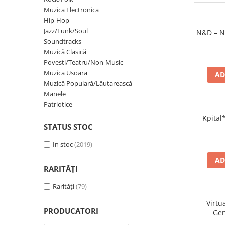
Discuri vinil 7' (mici)
Patriotice
Patriotice
Viniluri Românești
Muzica Electronica
Colecția Electrecord
Hip-Hop
Jazz/Funk/Soul
N&D – N
Soundtracks
Muzică Clasică
Povesti/Teatru/Non-Music
Muzica Usoara
AD
Muzică Populară/Lăutarească
Manele
Patriotice
Kpital*
STATUS STOC
In stoc
(2019)
AD
RARITĂȚI
Rarități
(79)
Virtu
PRODUCATORI
Gen