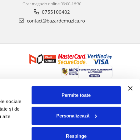
Orar magazin online 09:00-16:30
0755100402
contact@bazardemuzica.ro
Creat cu ❤ și cu 🧠 de Dan Trifan iar
Platforma E-commerce by
Gomag
Permite toate
le sociale 
ate și de 
Personalizează
 alte 
Respinge