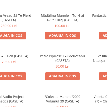
u Vreau Să Te Pierd
Mădălina Manole – Tu N-ai
Fantastic
(CASETA)
Avut Curaj (CASETA)
250,00 Lei
100,00 Lei
AUGA IN COS
ADAUGA IN COS
AD
 – ...Hei! (CASETA)
Petre Ispirescu – Greuceanu
Vasili
(CASETA)
Neacșu –
70,00 Lei
50,00 Lei
AUGA IN COS
ADAUGA IN COS
AD
al Audio Project –
''Colectia Manele"2002
Violeta 
etics (CASETA)
Volumul 39 (CASETA)
(7) – Ch
70,00 Lei
70,00 Lei