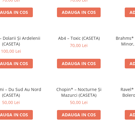
AUGA IN COS
ADAUGA IN COS
AD
Dolarii Și Ardelenii
Ab4 – Toxic (CASETA)
Brahms* –
(CASETA)
Minor,
70,00 Lei
Ungare 
100,00 Lei
AUGA IN COS
ADAUGA IN COS
AD
i – Du Sud Au Nord
Chopin* – Nocturne Și
Ravel* 
(CASETA)
Mazurci (CASETA)
Bolero
Simfoni
50,00 Lei
50,00 Lei
AUGA IN COS
ADAUGA IN COS
AD