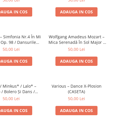
AUGA IN COS
ADAUGA IN COS
 Simfonia Nr.4 În Mi
Wolfgang Amadeus Mozart –
 Op. 98 / Dansurile
Mica Serenadă În Sol Major /
Nr. 5 Și 6 (CASETA)
O Glumă Muzicală (CASETA)
50,00 Lei
50,00 Lei
AUGA IN COS
ADAUGA IN COS
/ Minkus* / Lalo* –
Various – Dance X-Plosion
 / Bolero Și Dans /
(CASETA)
a Spaniolă (CASETA)
50,00 Lei
50,00 Lei
AUGA IN COS
ADAUGA IN COS