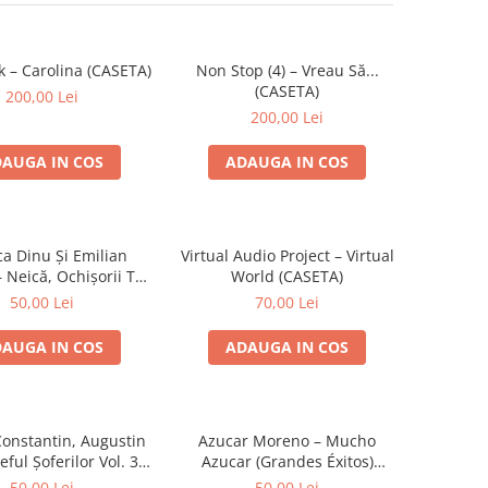
k – Carolina (CASETA)
Non Stop (4) – Vreau Să...
(CASETA)
200,00 Lei
200,00 Lei
AUGA IN COS
ADAUGA IN COS
ca Dinu Și Emilian
Virtual Audio Project – Virtual
 Neică, Ochișorii Tăi
World (CASETA)
(CASETA)
50,00 Lei
70,00 Lei
AUGA IN COS
ADAUGA IN COS
Constantin, Augustin
Azucar Moreno – Mucho
eful Șoferilor Vol. 3
Azucar (Grandes Éxitos)
(CASETA)
(CASETA)
50,00 Lei
50,00 Lei