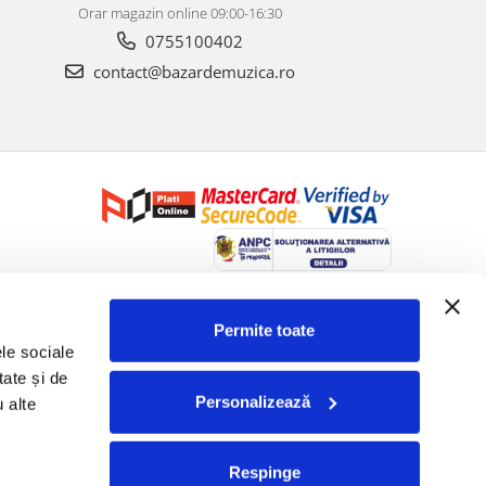
Orar magazin online 09:00-16:30
0755100402
contact@bazardemuzica.ro
Creat cu ❤ și cu 🧠 de Dan Trifan iar
Platforma E-commerce by
Gomag
Permite toate
le sociale 
ate și de 
Personalizează
 alte 
Respinge