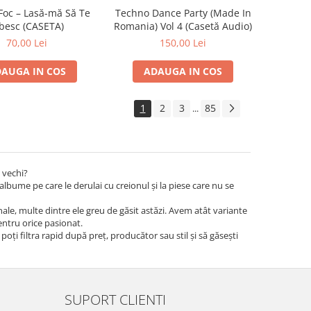
Foc – Lasă-mă Să Te
Techno Dance Party (Made In
besc (CASETA)
Romania) Vol 4 (Casetă Audio)
70,00 Lei
150,00 Lei
AUGA IN COS
ADAUGA IN COS
1
2
3
85
...
 vechi?
albume pe care le derulai cu creionul și la piese care nu se
iginale, multe dintre ele greu de găsit astăzi. Avem atât variante
pentru orice pasionat.
 poți filtra rapid după preț, producător sau stil și să găsești
SUPORT CLIENTI