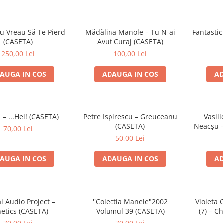
u Vreau Să Te Pierd
Mădălina Manole – Tu N-ai
Fantastic
(CASETA)
Avut Curaj (CASETA)
250,00 Lei
100,00 Lei
AUGA IN COS
ADAUGA IN COS
AD
 – ...Hei! (CASETA)
Petre Ispirescu – Greuceanu
Vasili
(CASETA)
Neacșu –
70,00 Lei
50,00 Lei
AUGA IN COS
ADAUGA IN COS
AD
al Audio Project –
''Colectia Manele"2002
Violeta 
etics (CASETA)
Volumul 39 (CASETA)
(7) – Ch
70,00 Lei
70,00 Lei