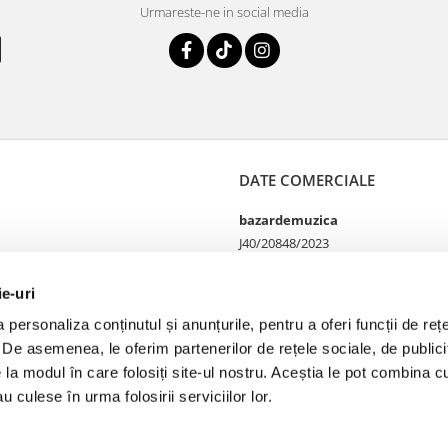
Urmareste-ne in social media
DATE COMERCIALE
bazardemuzica
J40/20848/2023
49060668
Strada Doctor Louis Pasteur
ie-uri
65
personaliza conținutul și anunțurile, pentru a oferi funcții de rețe
Bucharest, București
. De asemenea, le oferim partenerilor de rețele sociale, de publicit
Telefon Magazin online si
comenzi 0755100402
e la modul în care folosiți site-ul nostru. Aceștia le pot combina cu
Telefon Magazin fizic
u culese în urma folosirii serviciilor lor.
0749142177