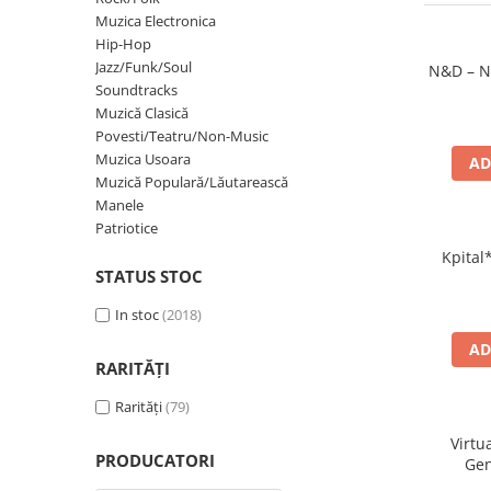
Discuri vinil 7' (mici)
Patriotice
Patriotice
Viniluri Românești
Muzica Electronica
Colecția Electrecord
Hip-Hop
Jazz/Funk/Soul
N&D – N
Soundtracks
Muzică Clasică
Povesti/Teatru/Non-Music
Muzica Usoara
AD
Muzică Populară/Lăutarească
Manele
Patriotice
Kpital*
STATUS STOC
In stoc
(2018)
AD
RARITĂȚI
Rarități
(79)
Virtu
PRODUCATORI
Gen