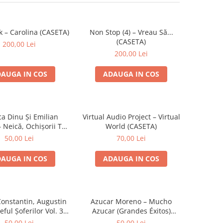
k – Carolina (CASETA)
Non Stop (4) – Vreau Să...
(CASETA)
200,00 Lei
200,00 Lei
AUGA IN COS
ADAUGA IN COS
ca Dinu Și Emilian
Virtual Audio Project – Virtual
 Neică, Ochișorii Tăi
World (CASETA)
(CASETA)
50,00 Lei
70,00 Lei
AUGA IN COS
ADAUGA IN COS
Constantin, Augustin
Azucar Moreno – Mucho
eful Șoferilor Vol. 3
Azucar (Grandes Éxitos)
(CASETA)
(CASETA)
50,00 Lei
50,00 Lei