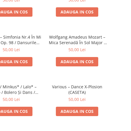
AUGA IN COS
ADAUGA IN COS
 Simfonia Nr.4 În Mi
Wolfgang Amadeus Mozart –
 Op. 98 / Dansurile
Mica Serenadă În Sol Major /
Nr. 5 Și 6 (CASETA)
O Glumă Muzicală (CASETA)
50,00 Lei
50,00 Lei
AUGA IN COS
ADAUGA IN COS
/ Minkus* / Lalo* –
Various – Dance X-Plosion
 / Bolero Și Dans /
(CASETA)
a Spaniolă (CASETA)
50,00 Lei
50,00 Lei
AUGA IN COS
ADAUGA IN COS