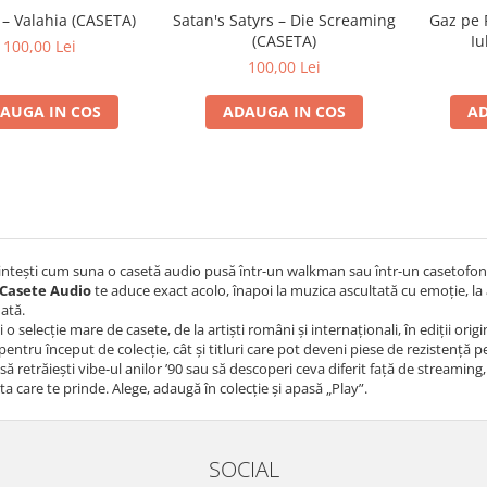
 – Valahia (CASETA)
Satan's Satyrs – Die Screaming
Gaz pe 
(CASETA)
Iu
100,00 Lei
100,00 Lei
AUGA IN COS
ADAUGA IN COS
AD
intești cum suna o casetă audio pusă într-un walkman sau într-un casetofon
Casete Audio
te aduce exact acolo, înapoi la muzica ascultată cu emoție, la 
dată.
i o selecție mare de casete, de la artiști români și internaționali, în ediții or
 pentru început de colecție, cât și titluri care pot deveni piese de rezistență 
 să retrăiești vibe-ul anilor ’90 sau să descoperi ceva diferit față de streaming,
ta care te prinde. Alege, adaugă în colecție și apasă „Play”.
SOCIAL