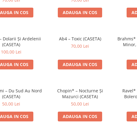
AUGA IN COS
ADAUGA IN COS
AD
Dolarii Și Ardelenii
Ab4 – Toxic (CASETA)
Brahms* –
(CASETA)
Minor,
70,00 Lei
Ungare 
100,00 Lei
AUGA IN COS
ADAUGA IN COS
AD
i – Du Sud Au Nord
Chopin* – Nocturne Și
Ravel* 
(CASETA)
Mazurci (CASETA)
Bolero
Simfoni
50,00 Lei
50,00 Lei
AUGA IN COS
ADAUGA IN COS
AD