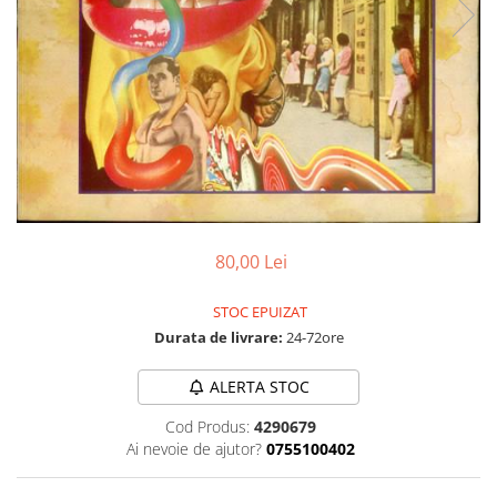
Discuri vinil 7' (mici)
Patriotice
Patriotice
Viniluri Românești
Colecția Electrecord
80,00 Lei
STOC EPUIZAT
Durata de livrare:
24-72ore
ALERTA STOC
Cod Produs:
4290679
Ai nevoie de ajutor?
0755100402