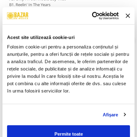
B1. Reelin' In The Years
B2. Fire In The Hole
B3. Brooklyn (Owes The Charmer Under Me)
B4. Change Of The Guard
B5. Turn That Heartbeat Over Again
An Lansare:
1974
Acest site utilizează cookie-uri
Stil:
Rock; Pop; Pop Rock
Stare Disc:
Near Mint (NM or M-)
Folosim cookie-uri pentru a personaliza conținutul și 
Stare Coperta:
Very Good Plus (VG+)
anunțurile, pentru a oferi funcții de rețele sociale și pentru 
Informatii conformitate produs
a analiza traficul. De asemenea, le oferim partenerilor de 
rețele sociale, de publicitate și de analize informații cu 
Review-uri
(0)
privire la modul în care folosiți site-ul nostru. Aceștia le 
pot combina cu alte informații oferite de dvs. sau culese 
în urma folosirii serviciilor lor.
PRODUSE ALTERNATIVE
Afişare
Ștefan Hrușcă - Urare
Ștefan Hrușcă - La Săvârșitu
-30%
-30%
Pentru Îndrăgostiți, (Disc
Lumii, (Disc Vinil)
Permite toate
Vinil)
29,99 Lei
100,00 Lei