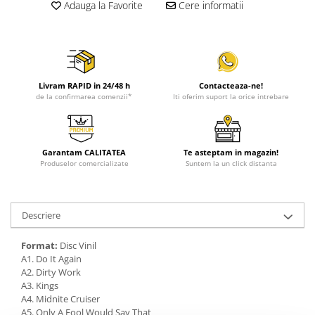
Adauga la Favorite
Cere informatii
Livram RAPID in 24/48 h
Contacteaza-ne!
de la confirmarea comenzii*
Iti oferim suport la orice intrebare
Garantam CALITATEA
Te asteptam in magazin!
Produselor comercializate
Suntem la un click distanta
Descriere
Format:
Disc Vinil
A1. Do It Again
A2. Dirty Work
A3. Kings
A4. Midnite Cruiser
A5. Only A Fool Would Say That