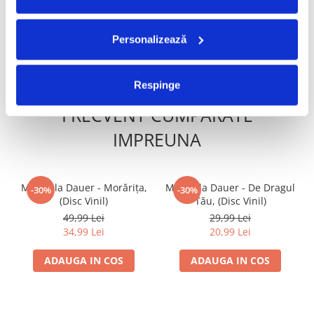
20,99 Lei
70,00 Lei
Personalizează
ADAUGA IN COS
ADAUGA IN COS
Respinge
FRECVENT CUMPARATE
IMPREUNA
Mirabela Dauer - Morărița,
Mirabela Dauer - De Dragul
-30%
-30%
(Disc Vinil)
Tău, (Disc Vinil)
49,99 Lei
29,99 Lei
34,99 Lei
20,99 Lei
ADAUGA IN COS
ADAUGA IN COS