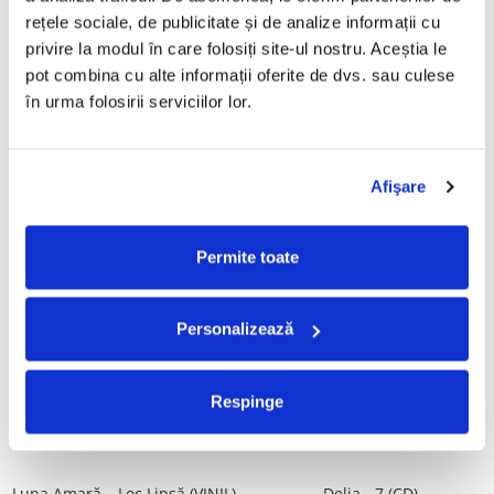
Tot, (CD)
Povestea de la Vărbilău – -
rețele sociale, de publicitate și de analize informații cu 
Electrecord, (Disc Vinil)
99,99 Lei
189,00 Lei
privire la modul în care folosiți site-ul nostru. Aceștia le 
pot combina cu alte informații oferite de dvs. sau culese 
ADAUGA IN COS
ADAUGA IN COS
în urma folosirii serviciilor lor.
ALBATROS-Bucuresti (DUBLU
Fugees - The Score (CD)
DISC VINIL)
Afişare
50,00 Lei
280,00 Lei
ADAUGA IN COS
ADAUGA IN COS
Permite toate
Cargo- Spiritus Sanctus (Editie
Vița De Vie – În Corzi (Live
Personalizează
Aniversara) (Disc Vinil)
Awake) (VINIL)
150,00 Lei
220,00 Lei
Respinge
ADAUGA IN COS
ADAUGA IN COS
Luna Amară – Loc Lipsă (VINIL)
Delia - 7 (CD)