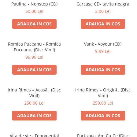
Discuri vinil 7' (mici)
Patriotice
Patriotice
Viniluri Românești
Paulina - Nonstop (CD)
Carcasa CD- tavita neagra
Colecția Electrecord
50,00 Lei
3,00 Lei
ADAUGA IN COS
ADAUGA IN COS
Romica Puceanu - Romica
Vank - Voyeur (CD)
Puceanu, (Disc Vinil)
9,99 Lei
99,99 Lei
ADAUGA IN COS
ADAUGA IN COS
Irina Rimes – Acasă , (Disc
Irina Rimes – Origini , (Disc
Vinil)
Vinil)
250,00 Lei
250,00 Lei
ADAUGA IN COS
ADAUGA IN COS
Vița de vie - Fenomental
Partizan - Am Cu Ce (Disc