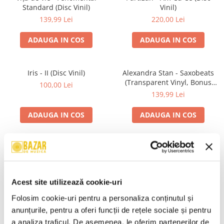
Standard (Disc Vinil)
Vinil)
139,99 Lei
220,00 Lei
ADAUGA IN COS
ADAUGA IN COS
Iris - II (Disc Vinil)
Alexandra Stan - Saxobeats
(Transparent Vinyl, Bonus
100,00 Lei
Tracks) ) (Disc Vinil)
139,99 Lei
ADAUGA IN COS
ADAUGA IN COS
Unknown Artist - Povești ,
R.E.M. - Monster , (CD)
(Casetă Audio)
29,99 Lei
19,99 Lei
Acest site utilizează cookie-uri
ADAUGA IN COS
ADAUGA IN COS
Folosim cookie-uri pentru a personaliza conținutul și 
anunțurile, pentru a oferi funcții de rețele sociale și pentru 
a analiza traficul. De asemenea, le oferim partenerilor de 
Mădălina Manole - Dulce De
Taraful de la Vărbilău –