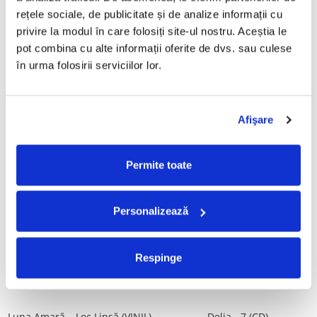
Tot, (CD)
Povestea de la Vărbilău – -
rețele sociale, de publicitate și de analize informații cu 
Electrecord, (Disc Vinil)
99,99 Lei
189,00 Lei
privire la modul în care folosiți site-ul nostru. Aceștia le 
pot combina cu alte informații oferite de dvs. sau culese 
ADAUGA IN COS
ADAUGA IN COS
în urma folosirii serviciilor lor.
ALBATROS-Bucuresti (DUBLU
Fugees - The Score (CD)
DISC VINIL)
Afişare
50,00 Lei
280,00 Lei
ADAUGA IN COS
ADAUGA IN COS
Permite toate
Cargo- Spiritus Sanctus (Editie
Vița De Vie – În Corzi (Live
Personalizează
Aniversara) (Disc Vinil)
Awake) (VINIL)
150,00 Lei
220,00 Lei
Respinge
ADAUGA IN COS
ADAUGA IN COS
Luna Amară – Loc Lipsă (VINIL)
Delia - 7 (CD)