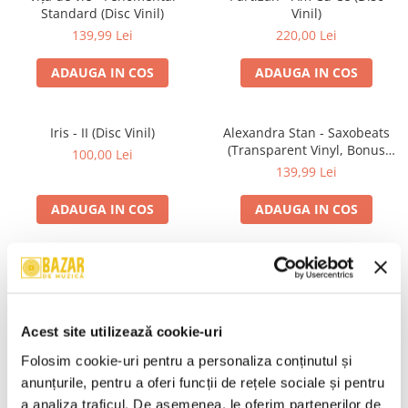
Standard (Disc Vinil)
Vinil)
139,99 Lei
220,00 Lei
ADAUGA IN COS
ADAUGA IN COS
Iris - II (Disc Vinil)
Alexandra Stan - Saxobeats
(Transparent Vinyl, Bonus
100,00 Lei
Tracks) ) (Disc Vinil)
139,99 Lei
ADAUGA IN COS
ADAUGA IN COS
Unknown Artist - Povești ,
R.E.M. - Monster , (CD)
(Casetă Audio)
29,99 Lei
19,99 Lei
Acest site utilizează cookie-uri
ADAUGA IN COS
ADAUGA IN COS
Folosim cookie-uri pentru a personaliza conținutul și 
anunțurile, pentru a oferi funcții de rețele sociale și pentru 
a analiza traficul. De asemenea, le oferim partenerilor de 
Mădălina Manole - Dulce De
Taraful de la Vărbilău –