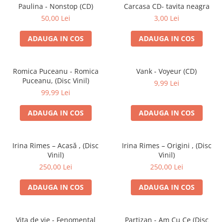
Discuri vinil 7' (mici)
Patriotice
Patriotice
Viniluri Românești
Paulina - Nonstop (CD)
Carcasa CD- tavita neagra
Colecția Electrecord
50,00 Lei
3,00 Lei
ADAUGA IN COS
ADAUGA IN COS
Romica Puceanu - Romica
Vank - Voyeur (CD)
Puceanu, (Disc Vinil)
9,99 Lei
99,99 Lei
ADAUGA IN COS
ADAUGA IN COS
Irina Rimes – Acasă , (Disc
Irina Rimes – Origini , (Disc
Vinil)
Vinil)
250,00 Lei
250,00 Lei
ADAUGA IN COS
ADAUGA IN COS
Vița de vie - Fenomental
Partizan - Am Cu Ce (Disc