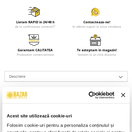
Livram RAPID in 24/48 h
Contacteaza-ne!
de la confirmarea comenzii*
Iti oferim suport la orice intrebare
Garantam CALITATEA
Te asteptam in magazin!
Produselor comercializate
Suntem la un click distanta
Descriere
Carcasa CD simpla cu tavita neagra
Informatii conformitate produs
Review-uri
(0)
Acest site utilizează cookie-uri
Folosim cookie-uri pentru a personaliza conținutul și 