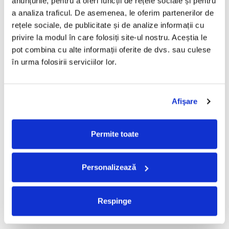
anunțurile, pentru a oferi funcții de rețele sociale și pentru 
PRODUSE ALTERNATIVE
a analiza traficul. De asemenea, le oferim partenerilor de 
rețele sociale, de publicitate și de analize informații cu 
privire la modul în care folosiți site-ul nostru. Aceștia le 
Carcasa CD- dubla,
Coperta exterioara carton
pot combina cu alte informații oferite de dvs. sau culese 
transparenta
cu gaura 12'
în urma folosirii serviciilor lor.
10,00 Lei
4,99 Lei
ADAUGA IN COS
ADAUGA IN COS
Afişare
Permite toate
FRECVENT CUMPARATE
IMPREUNA
Personalizează
Tomis Junior-Tomis Junior
ALBATROS-Bucuresti
Respinge
(DUBLU DISC VINIL)
150,00 Lei
280,00 Lei