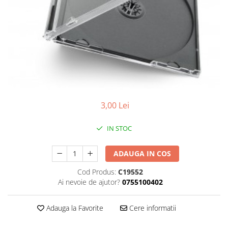
Discuri vinil 7' (mici)
Patriotice
Patriotice
Viniluri Românești
Colecția Electrecord
3,00 Lei
IN STOC
ADAUGA IN COS
Cod Produs:
C19552
Ai nevoie de ajutor?
0755100402
Adauga la Favorite
Cere informatii