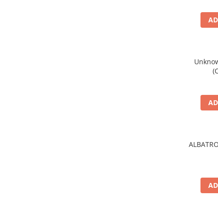
AD
Unknown
(
AD
ALBATRO
AD