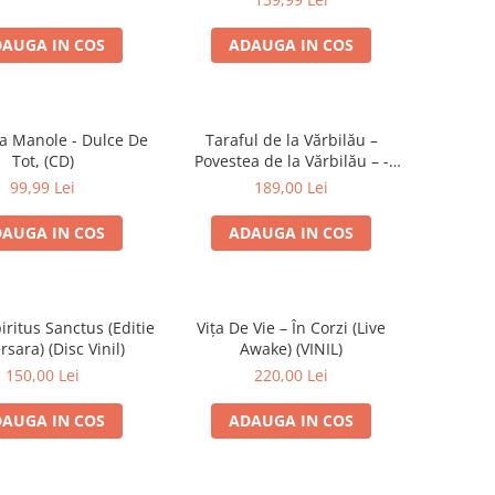
AUGA IN COS
ADAUGA IN COS
a Manole - Dulce De
Taraful de la Vărbilău –
Tot, (CD)
Povestea de la Vărbilău – -
Electrecord, (Disc Vinil)
99,99 Lei
189,00 Lei
AUGA IN COS
ADAUGA IN COS
iritus Sanctus (Editie
Vița De Vie – În Corzi (Live
rsara) (Disc Vinil)
Awake) (VINIL)
150,00 Lei
220,00 Lei
AUGA IN COS
ADAUGA IN COS