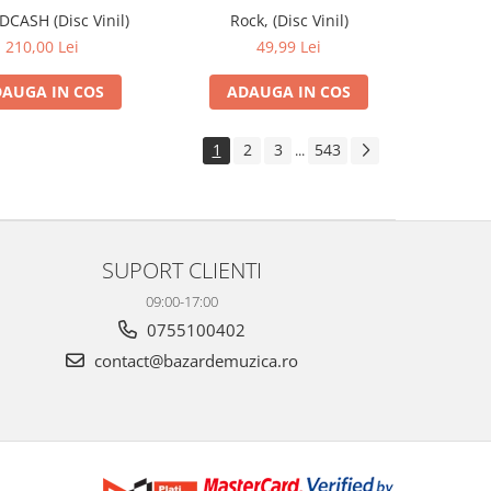
IDCASH (Disc Vinil)
Rock, (Disc Vinil)
210,00 Lei
49,99 Lei
AUGA IN COS
ADAUGA IN COS
1
2
3
543
...
SUPORT CLIENTI
09:00-17:00
0755100402
contact@bazardemuzica.ro