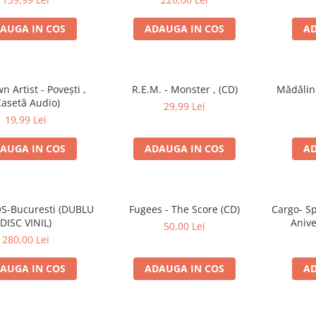
AUGA IN COS
ADAUGA IN COS
AD
 Artist - Povești ,
R.E.M. - Monster , (CD)
Mădălin
Casetă Audio)
29,99 Lei
19,99 Lei
AUGA IN COS
ADAUGA IN COS
AD
S-Bucuresti (DUBLU
Fugees - The Score (CD)
Cargo- Sp
DISC VINIL)
Anive
50,00 Lei
280,00 Lei
AUGA IN COS
ADAUGA IN COS
AD