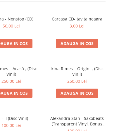
na - Nonstop (CD)
Carcasa CD- tavita neagra
50,00 Lei
3,00 Lei
AUGA IN COS
ADAUGA IN COS
imes – Acasă , (Disc
Irina Rimes – Origini , (Disc
Vinil)
Vinil)
250,00 Lei
250,00 Lei
AUGA IN COS
ADAUGA IN COS
s - II (Disc Vinil)
Alexandra Stan - Saxobeats
(Transparent Vinyl, Bonus
100,00 Lei
Tracks) ) (Disc Vinil)
139,99 Lei