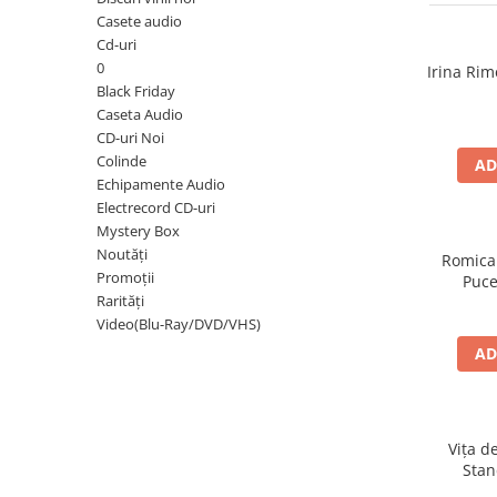
Discuri vinil 7' (mici)
Patriotice
Patriotice
Viniluri Românești
Casete audio
Colecția Electrecord
Cd-uri
0
Irina Rim
Black Friday
Caseta Audio
CD-uri Noi
Colinde
AD
Echipamente Audio
Electrecord CD-uri
Mystery Box
Noutăți
Romica
Promoții
Puce
Rarități
Video(Blu-Ray/DVD/VHS)
AD
Vița d
Stan