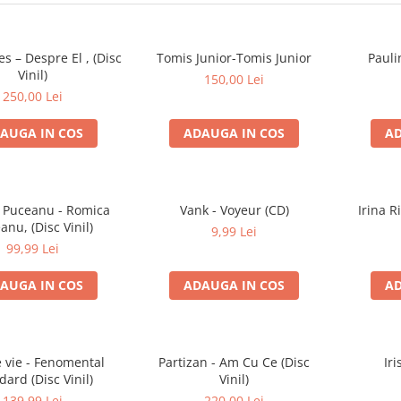
es – Despre El , (Disc
Tomis Junior-Tomis Junior
Pauli
Vinil)
150,00 Lei
250,00 Lei
AUGA IN COS
ADAUGA IN COS
AD
 Puceanu - Romica
Vank - Voyeur (CD)
Irina R
anu, (Disc Vinil)
9,99 Lei
99,99 Lei
AUGA IN COS
ADAUGA IN COS
AD
e vie - Fenomental
Partizan - Am Cu Ce (Disc
Iri
dard (Disc Vinil)
Vinil)
139,99 Lei
220,00 Lei