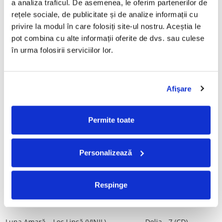
a analiza traficul. De asemenea, le oferim partenerilor de 
Vinil)
29,99 Lei
rețele sociale, de publicitate și de analize informații cu 
250,00 Lei
privire la modul în care folosiți site-ul nostru. Aceștia le 
pot combina cu alte informații oferite de dvs. sau culese 
ADAUGA IN COS
ADAUGA IN COS
în urma folosirii serviciilor lor.
Mădălina Manole - Dulce De
Taraful de la Vărbilău –
Tot, (CD)
Povestea de la Vărbilău – -
Afişare
Electrecord, (Disc Vinil)
99,99 Lei
189,00 Lei
ADAUGA IN COS
ADAUGA IN COS
Permite toate
Fugees - The Score (CD)
Cargo- Spiritus Sanctus (Editie
Personalizează
Aniversara) (Disc Vinil)
50,00 Lei
150,00 Lei
Respinge
ADAUGA IN COS
ADAUGA IN COS
Luna Amară – Loc Lipsă (VINIL)
Delia - 7 (CD)