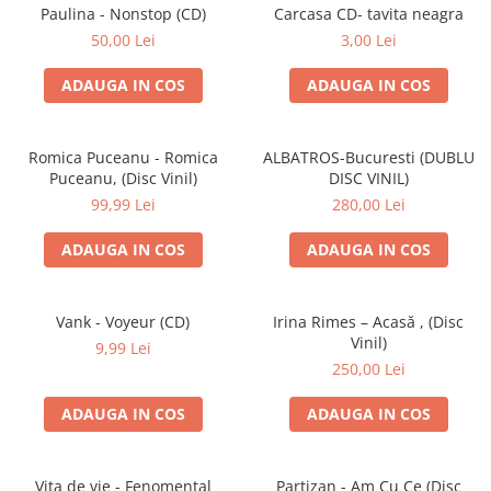
Discuri vinil 7' (mici)
Patriotice
Patriotice
Viniluri Românești
Paulina - Nonstop (CD)
Carcasa CD- tavita neagra
Colecția Electrecord
50,00 Lei
3,00 Lei
ADAUGA IN COS
ADAUGA IN COS
Romica Puceanu - Romica
ALBATROS-Bucuresti (DUBLU
Puceanu, (Disc Vinil)
DISC VINIL)
99,99 Lei
280,00 Lei
ADAUGA IN COS
ADAUGA IN COS
Vank - Voyeur (CD)
Irina Rimes – Acasă , (Disc
Vinil)
9,99 Lei
250,00 Lei
ADAUGA IN COS
ADAUGA IN COS
Vița de vie - Fenomental
Partizan - Am Cu Ce (Disc