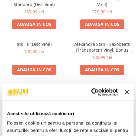
Standard (Disc Vinil)
Vinil)
139,99 Lei
220,00 Lei
ADAUGA IN COS
ADAUGA IN COS
Iris - II (Disc Vinil)
Alexandra Stan - Saxobeats
(Transparent Vinyl, Bonus
100,00 Lei
Tracks) ) (Disc Vinil)
139,99 Lei
ADAUGA IN COS
ADAUGA IN COS
Unknown Artist - Povești ,
Genesis - We Can't Dance,
(Casetă Audio)
(CD)
19,99 Lei
24,99 Lei
Acest site utilizează cookie-uri
ADAUGA IN COS
ADAUGA IN COS
Folosim cookie-uri pentru a personaliza conținutul și 
anunțurile, pentru a oferi funcții de rețele sociale și pentru 
R.E.M. - Monster , (CD)
Irina Rimes – Origini , (Disc