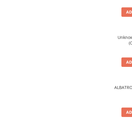
AD
Unknown
(
AD
ALBATRO
AD