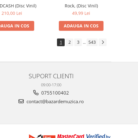
IDCASH (Disc Vinil)
Rock, (Disc Vinil)
210,00 Lei
49,99 Lei
AUGA IN COS
ADAUGA IN COS
1
2
3
543
...
SUPORT CLIENTI
09:00-17:00
0755100402
contact@bazardemuzica.ro