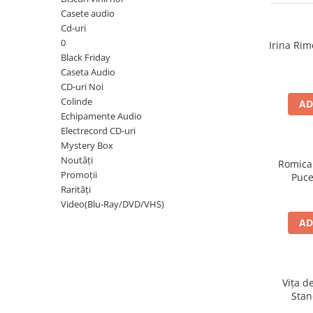
Discuri vinil 7' (mici)
Patriotice
Patriotice
Viniluri Românești
Casete audio
Colecția Electrecord
Cd-uri
0
Irina Rim
Black Friday
Caseta Audio
CD-uri Noi
Colinde
AD
Echipamente Audio
Electrecord CD-uri
Mystery Box
Noutăți
Romica
Promoții
Puce
Rarități
Video(Blu-Ray/DVD/VHS)
AD
Vița d
Stan