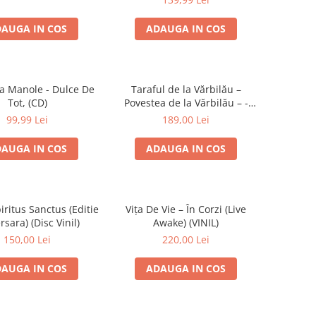
AUGA IN COS
ADAUGA IN COS
a Manole - Dulce De
Taraful de la Vărbilău –
Tot, (CD)
Povestea de la Vărbilău – -
Electrecord, (Disc Vinil)
99,99 Lei
189,00 Lei
AUGA IN COS
ADAUGA IN COS
iritus Sanctus (Editie
Vița De Vie – În Corzi (Live
rsara) (Disc Vinil)
Awake) (VINIL)
150,00 Lei
220,00 Lei
AUGA IN COS
ADAUGA IN COS