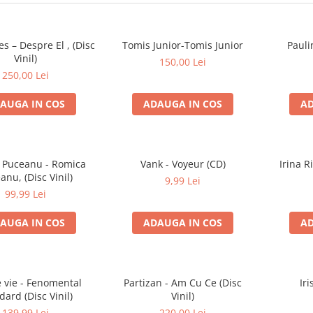
es – Despre El , (Disc
Tomis Junior-Tomis Junior
Pauli
Vinil)
150,00 Lei
250,00 Lei
AUGA IN COS
ADAUGA IN COS
AD
 Puceanu - Romica
Vank - Voyeur (CD)
Irina R
anu, (Disc Vinil)
9,99 Lei
99,99 Lei
AUGA IN COS
ADAUGA IN COS
AD
e vie - Fenomental
Partizan - Am Cu Ce (Disc
Iri
dard (Disc Vinil)
Vinil)
139,99 Lei
220,00 Lei