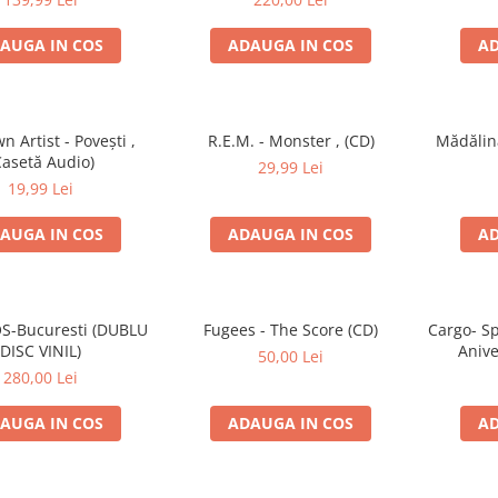
AUGA IN COS
ADAUGA IN COS
AD
 Artist - Povești ,
R.E.M. - Monster , (CD)
Mădălin
Casetă Audio)
29,99 Lei
19,99 Lei
AUGA IN COS
ADAUGA IN COS
AD
S-Bucuresti (DUBLU
Fugees - The Score (CD)
Cargo- Sp
DISC VINIL)
Anive
50,00 Lei
280,00 Lei
AUGA IN COS
ADAUGA IN COS
AD