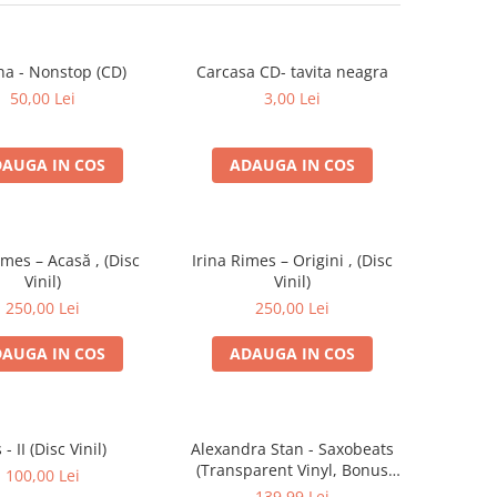
na - Nonstop (CD)
Carcasa CD- tavita neagra
50,00 Lei
3,00 Lei
AUGA IN COS
ADAUGA IN COS
imes – Acasă , (Disc
Irina Rimes – Origini , (Disc
Vinil)
Vinil)
250,00 Lei
250,00 Lei
AUGA IN COS
ADAUGA IN COS
s - II (Disc Vinil)
Alexandra Stan - Saxobeats
(Transparent Vinyl, Bonus
100,00 Lei
Tracks) ) (Disc Vinil)
139,99 Lei