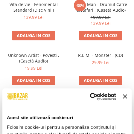
Vița de vie - Fenomental
Pacha Man - Drumul Către
-30%
Standard (Disc Vinil)
Rastafari , (Casetă Audio)
139,99 Lei
199,99 Lei
139,99 Lei
ADAUGA IN COS
ADAUGA IN COS
Unknown Artist - Povești ,
R.E.M. - Monster , (CD)
(Casetă Audio)
29,99 Lei
19,99 Lei
ADAUGA IN COS
ADAUGA IN COS
Irina Rimes – Acasă , (Disc
Mădălina Manole - Dulce De
Vinil)
Tot, (CD)
250,00 Lei
99,99 Lei
Acest site utilizează cookie-uri
ADAUGA IN COS
ADAUGA IN COS
Folosim cookie-uri pentru a personaliza conținutul și 