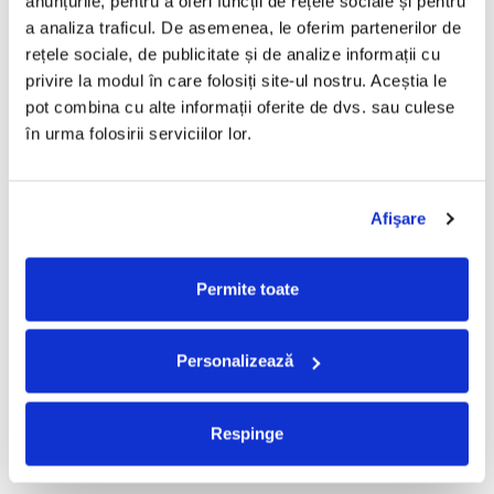
anunțurile, pentru a oferi funcții de rețele sociale și pentru 
a analiza traficul. De asemenea, le oferim partenerilor de 
Taraful de la Vărbilău –
Fugees - The Score (CD)
rețele sociale, de publicitate și de analize informații cu 
Povestea de la Vărbilău – -
50,00 Lei
privire la modul în care folosiți site-ul nostru. Aceștia le 
Electrecord, (Disc Vinil)
189,00 Lei
pot combina cu alte informații oferite de dvs. sau culese 
ADAUGA IN COS
ADAUGA IN COS
în urma folosirii serviciilor lor.
Cargo- Spiritus Sanctus (Editie
Partizan - Am Cu Ce (Disc
Afişare
Aniversara) (Disc Vinil)
Vinil)
150,00 Lei
220,00 Lei
Permite toate
ADAUGA IN COS
ADAUGA IN COS
Personalizează
Iris - II (Disc Vinil)
Alexandra Stan - Saxobeats
(Transparent Vinyl, Bonus
100,00 Lei
Tracks) ) (Disc Vinil)
139,99 Lei
Respinge
ADAUGA IN COS
ADAUGA IN COS