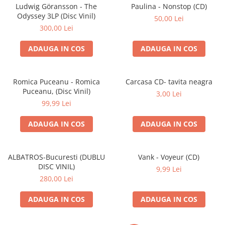
Discuri vinil 7' (mici)
Patriotice
Patriotice
Viniluri Românești
Ludwig Göransson - The
Paulina - Nonstop (CD)
Colecția Electrecord
Odyssey 3LP (Disc Vinil)
50,00 Lei
300,00 Lei
ADAUGA IN COS
ADAUGA IN COS
Romica Puceanu - Romica
Carcasa CD- tavita neagra
Puceanu, (Disc Vinil)
3,00 Lei
99,99 Lei
ADAUGA IN COS
ADAUGA IN COS
ALBATROS-Bucuresti (DUBLU
Vank - Voyeur (CD)
DISC VINIL)
9,99 Lei
280,00 Lei
ADAUGA IN COS
ADAUGA IN COS