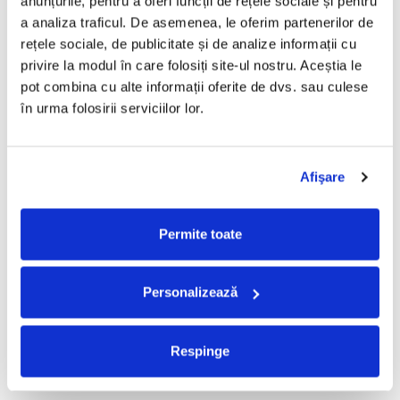
anunțurile, pentru a oferi funcții de rețele sociale și pentru 
a analiza traficul. De asemenea, le oferim partenerilor de 
Taraful de la Vărbilău –
Fugees - The Score (CD)
rețele sociale, de publicitate și de analize informații cu 
Povestea de la Vărbilău – -
50,00 Lei
privire la modul în care folosiți site-ul nostru. Aceștia le 
Electrecord, (Disc Vinil)
189,00 Lei
pot combina cu alte informații oferite de dvs. sau culese 
ADAUGA IN COS
ADAUGA IN COS
în urma folosirii serviciilor lor.
Cargo- Spiritus Sanctus (Editie
Partizan - Am Cu Ce (Disc
Afişare
Aniversara) (Disc Vinil)
Vinil)
150,00 Lei
220,00 Lei
Permite toate
ADAUGA IN COS
ADAUGA IN COS
Personalizează
Iris - II (Disc Vinil)
Alexandra Stan - Saxobeats
(Transparent Vinyl, Bonus
100,00 Lei
Tracks) ) (Disc Vinil)
139,99 Lei
Respinge
ADAUGA IN COS
ADAUGA IN COS