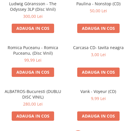
Discuri vinil 7' (mici)
Patriotice
Patriotice
Viniluri Românești
Ludwig Göransson - The
Paulina - Nonstop (CD)
Colecția Electrecord
Odyssey 3LP (Disc Vinil)
50,00 Lei
300,00 Lei
ADAUGA IN COS
ADAUGA IN COS
Romica Puceanu - Romica
Carcasa CD- tavita neagra
Puceanu, (Disc Vinil)
3,00 Lei
99,99 Lei
ADAUGA IN COS
ADAUGA IN COS
ALBATROS-Bucuresti (DUBLU
Vank - Voyeur (CD)
DISC VINIL)
9,99 Lei
280,00 Lei
ADAUGA IN COS
ADAUGA IN COS