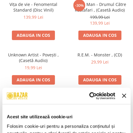
Vița de vie - Fenomental
Pacha Man - Drumul Către
-30%
Standard (Disc Vinil)
Rastafari , (Casetă Audio)
139,99 Lei
199,99 Lei
139,99 Lei
ADAUGA IN COS
ADAUGA IN COS
Unknown Artist - Povești ,
R.E.M. - Monster , (CD)
(Casetă Audio)
29,99 Lei
19,99 Lei
ADAUGA IN COS
ADAUGA IN COS
Irina Rimes – Acasă , (Disc
Mădălina Manole - Dulce De
Vinil)
Tot, (CD)
250,00 Lei
99,99 Lei
Acest site utilizează cookie-uri
ADAUGA IN COS
ADAUGA IN COS
Folosim cookie-uri pentru a personaliza conținutul și 