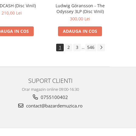
IDCASH (Disc Vinil)
Ludwig Göransson - The
Odyssey 3LP (Disc Vinil)
210,00 Lei
300,00 Lei
AUGA IN COS
ADAUGA IN COS
1
2
3
546
...
SUPORT CLIENTI
Orar magazin online 09:00-16:30
0755100402
contact@bazardemuzica.ro