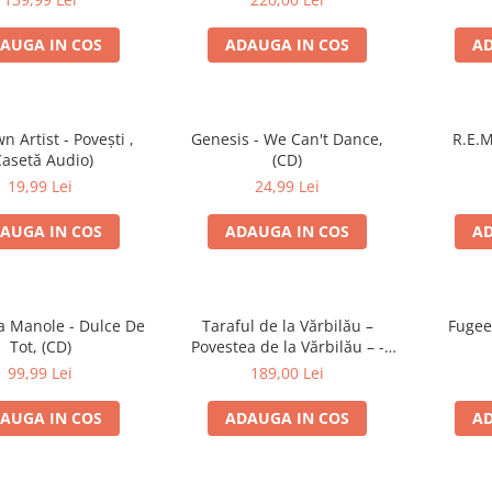
AUGA IN COS
ADAUGA IN COS
AD
 Artist - Povești ,
Genesis - We Can't Dance,
R.E.M
Casetă Audio)
(CD)
19,99 Lei
24,99 Lei
AUGA IN COS
ADAUGA IN COS
AD
 Manole - Dulce De
Taraful de la Vărbilău –
Fugee
Tot, (CD)
Povestea de la Vărbilău – -
Electrecord, (Disc Vinil)
99,99 Lei
189,00 Lei
AUGA IN COS
ADAUGA IN COS
AD