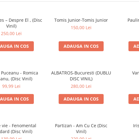
es – Despre El , (Disc
Tomis Junior-Tomis Junior
Pauli
Vinil)
150,00 Lei
250,00 Lei
AUGA IN COS
ADAUGA IN COS
AD
 Puceanu - Romica
ALBATROS-Bucuresti (DUBLU
Van
anu, (Disc Vinil)
DISC VINIL)
99,99 Lei
280,00 Lei
AUGA IN COS
ADAUGA IN COS
AD
e vie - Fenomental
Partizan - Am Cu Ce (Disc
Iri
dard (Disc Vinil)
Vinil)
139,99 Lei
220,00 Lei