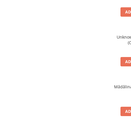
AD
Unknown
(
AD
Mădălina
AD