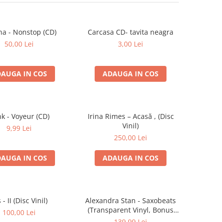
na - Nonstop (CD)
Carcasa CD- tavita neagra
50,00 Lei
3,00 Lei
AUGA IN COS
ADAUGA IN COS
k - Voyeur (CD)
Irina Rimes – Acasă , (Disc
Vinil)
9,99 Lei
250,00 Lei
AUGA IN COS
ADAUGA IN COS
s - II (Disc Vinil)
Alexandra Stan - Saxobeats
(Transparent Vinyl, Bonus
100,00 Lei
Tracks) ) (Disc Vinil)
139,99 Lei