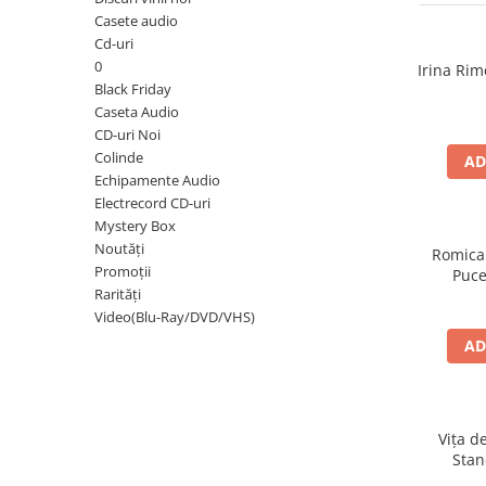
Discuri vinil 7' (mici)
Patriotice
Patriotice
Viniluri Românești
Casete audio
Colecția Electrecord
Cd-uri
0
Irina Rim
Black Friday
Caseta Audio
CD-uri Noi
Colinde
AD
Echipamente Audio
Electrecord CD-uri
Mystery Box
Noutăți
Romica
Promoții
Puce
Rarități
Video(Blu-Ray/DVD/VHS)
AD
Vița d
Stan