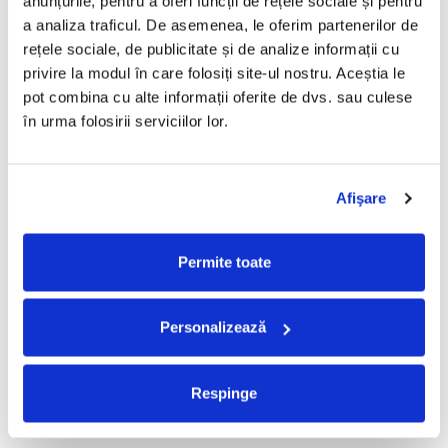
anunțurile, pentru a oferi funcții de rețele sociale și pentru 
a analiza traficul. De asemenea, le oferim partenerilor de 
Taraful de la Vărbilău –
Fugees - The Score (CD)
rețele sociale, de publicitate și de analize informații cu 
Povestea de la Vărbilău – -
50,00 Lei
privire la modul în care folosiți site-ul nostru. Aceștia le 
Electrecord, (Disc Vinil)
189,00 Lei
pot combina cu alte informații oferite de dvs. sau culese 
ADAUGA IN COS
ADAUGA IN COS
în urma folosirii serviciilor lor.
Cargo- Spiritus Sanctus (Editie
Partizan - Am Cu Ce (Disc
Afişare
Aniversara) (Disc Vinil)
Vinil)
150,00 Lei
220,00 Lei
Permite toate
ADAUGA IN COS
ADAUGA IN COS
Personalizează
Iris - II (Disc Vinil)
Alexandra Stan - Saxobeats
(Transparent Vinyl, Bonus
100,00 Lei
Tracks) ) (Disc Vinil)
139,99 Lei
Respinge
ADAUGA IN COS
ADAUGA IN COS