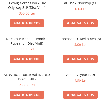
Discuri vinil 7' (mici)
Patriotice
Patriotice
Viniluri Românești
Ludwig Göransson - The
Paulina - Nonstop (CD)
Colecția Electrecord
Odyssey 3LP (Disc Vinil)
50,00 Lei
300,00 Lei
ADAUGA IN COS
ADAUGA IN COS
Romica Puceanu - Romica
Carcasa CD- tavita neagra
Puceanu, (Disc Vinil)
3,00 Lei
99,99 Lei
ADAUGA IN COS
ADAUGA IN COS
ALBATROS-Bucuresti (DUBLU
Vank - Voyeur (CD)
DISC VINIL)
9,99 Lei
280,00 Lei
ADAUGA IN COS
ADAUGA IN COS