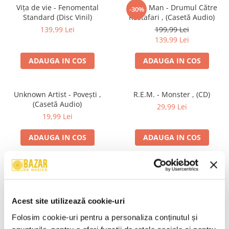
Vița de vie - Fenomental
Pacha Man - Drumul Către
-30%
Standard (Disc Vinil)
Rastafari , (Casetă Audio)
139,99 Lei
199,99 Lei
139,99 Lei
ADAUGA IN COS
ADAUGA IN COS
Unknown Artist - Povești ,
R.E.M. - Monster , (CD)
(Casetă Audio)
29,99 Lei
19,99 Lei
ADAUGA IN COS
ADAUGA IN COS
Irina Rimes – Acasă , (Disc
Mădălina Manole - Dulce De
Vinil)
Tot, (CD)
250,00 Lei
99,99 Lei
Acest site utilizează cookie-uri
ADAUGA IN COS
ADAUGA IN COS
Folosim cookie-uri pentru a personaliza conținutul și 