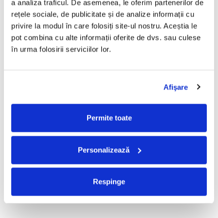
a analiza traficul. De asemenea, le oferim partenerilor de 
Mădălina Manole - Dulce De
Taraful de la Vărbilău –
rețele sociale, de publicitate și de analize informații cu 
Tot, (CD)
Povestea de la Vărbilău – -
privire la modul în care folosiți site-ul nostru. Aceștia le 
Electrecord, (Disc Vinil)
99,99 Lei
189,00 Lei
pot combina cu alte informații oferite de dvs. sau culese 
ADAUGA IN COS
ADAUGA IN COS
în urma folosirii serviciilor lor.
Fugees - The Score (CD)
Cargo- Spiritus Sanctus (Editie
Afişare
Aniversara) (Disc Vinil)
50,00 Lei
150,00 Lei
Permite toate
ADAUGA IN COS
ADAUGA IN COS
Personalizează
Partizan - Am Cu Ce (Disc
Iris - II (Disc Vinil)
Vinil)
100,00 Lei
220,00 Lei
Respinge
ADAUGA IN COS
ADAUGA IN COS