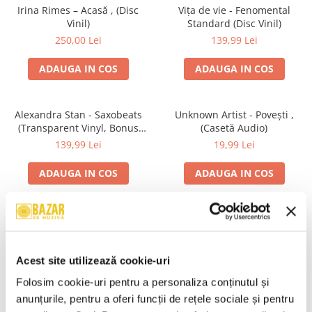
Irina Rimes – Acasă , (Disc
Vița de vie - Fenomental
Vinil)
Standard (Disc Vinil)
250,00 Lei
139,99 Lei
ADAUGA IN COS
ADAUGA IN COS
Alexandra Stan - Saxobeats
Unknown Artist - Povești ,
(Transparent Vinyl, Bonus
(Casetă Audio)
Tracks) ) (Disc Vinil)
139,99 Lei
19,99 Lei
ADAUGA IN COS
ADAUGA IN COS
Genesis - We Can't Dance,
R.E.M. - Monster , (CD)
(CD)
29,99 Lei
24,99 Lei
Acest site utilizează cookie-uri
ADAUGA IN COS
ADAUGA IN COS
Folosim cookie-uri pentru a personaliza conținutul și 
anunțurile, pentru a oferi funcții de rețele sociale și pentru 