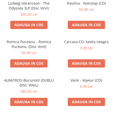
Discuri vinil 7' (mici)
Patriotice
Patriotice
Viniluri Românești
Ludwig Göransson - The
Paulina - Nonstop (CD)
Colecția Electrecord
Odyssey 3LP (Disc Vinil)
50,00 Lei
300,00 Lei
ADAUGA IN COS
ADAUGA IN COS
Romica Puceanu - Romica
Carcasa CD- tavita neagra
Puceanu, (Disc Vinil)
3,00 Lei
99,99 Lei
ADAUGA IN COS
ADAUGA IN COS
ALBATROS-Bucuresti (DUBLU
Vank - Voyeur (CD)
DISC VINIL)
9,99 Lei
280,00 Lei
ADAUGA IN COS
ADAUGA IN COS