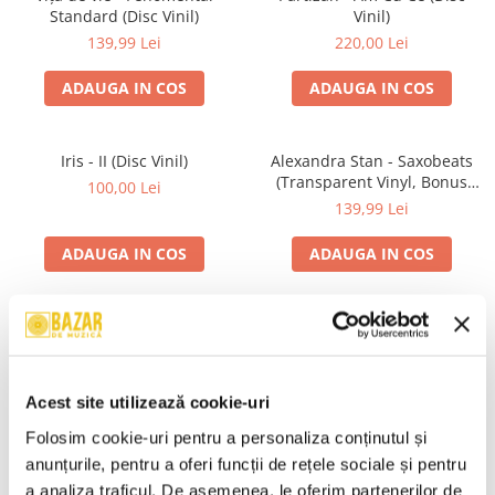
Standard (Disc Vinil)
Vinil)
139,99 Lei
220,00 Lei
ADAUGA IN COS
ADAUGA IN COS
Iris - II (Disc Vinil)
Alexandra Stan - Saxobeats
(Transparent Vinyl, Bonus
100,00 Lei
Tracks) ) (Disc Vinil)
139,99 Lei
ADAUGA IN COS
ADAUGA IN COS
Unknown Artist - Povești ,
R.E.M. - Monster , (CD)
(Casetă Audio)
29,99 Lei
19,99 Lei
Acest site utilizează cookie-uri
ADAUGA IN COS
ADAUGA IN COS
Folosim cookie-uri pentru a personaliza conținutul și 
anunțurile, pentru a oferi funcții de rețele sociale și pentru 
a analiza traficul. De asemenea, le oferim partenerilor de 
Mădălina Manole - Dulce De
Taraful de la Vărbilău –