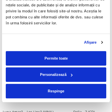
Tot, (CD)
Povestea de la Vărbilău – -
rețele sociale, de publicitate și de analize informații cu 
Electrecord, (Disc Vinil)
99,99 Lei
189,00 Lei
privire la modul în care folosiți site-ul nostru. Aceștia le 
pot combina cu alte informații oferite de dvs. sau culese 
ADAUGA IN COS
ADAUGA IN COS
în urma folosirii serviciilor lor.
ALBATROS-Bucuresti (DUBLU
Fugees - The Score (CD)
DISC VINIL)
Afişare
50,00 Lei
280,00 Lei
ADAUGA IN COS
ADAUGA IN COS
Permite toate
Cargo- Spiritus Sanctus (Editie
Vița De Vie – În Corzi (Live
Personalizează
Aniversara) (Disc Vinil)
Awake) (VINIL)
150,00 Lei
220,00 Lei
Respinge
ADAUGA IN COS
ADAUGA IN COS
Luna Amară – Loc Lipsă (VINIL)
Delia - 7 (CD)