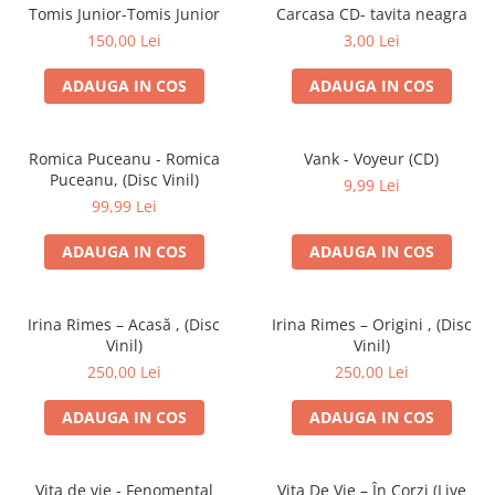
Discuri vinil 7' (mici)
Patriotice
Patriotice
Viniluri Românești
Tomis Junior-Tomis Junior
Carcasa CD- tavita neagra
Colecția Electrecord
150,00 Lei
3,00 Lei
ADAUGA IN COS
ADAUGA IN COS
Romica Puceanu - Romica
Vank - Voyeur (CD)
Puceanu, (Disc Vinil)
9,99 Lei
99,99 Lei
ADAUGA IN COS
ADAUGA IN COS
Irina Rimes – Acasă , (Disc
Irina Rimes – Origini , (Disc
Vinil)
Vinil)
250,00 Lei
250,00 Lei
ADAUGA IN COS
ADAUGA IN COS
Vița de vie - Fenomental
Vița De Vie – În Corzi (Live