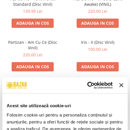
Standard (Disc Vinil)
Awake) (VINIL)
139,99 Lei
220,00 Lei
ADAUGA IN COS
ADAUGA IN COS
Partizan - Am Cu Ce (Disc
Iris - II (Disc Vinil)
Vinil)
100,00 Lei
220,00 Lei
ADAUGA IN COS
ADAUGA IN COS
Alexandra Stan - Saxobeats
Unknown Artist - Povești ,
(Transparent Vinyl, Bonus
(Casetă Audio)
Tracks) ) (Disc Vinil)
139,99 Lei
19,99 Lei
Acest site utilizează cookie-uri
ADAUGA IN COS
ADAUGA IN COS
Folosim cookie-uri pentru a personaliza conținutul și 
anunțurile, pentru a oferi funcții de rețele sociale și pentru 
a analiza traficul. De asemenea, le oferim partenerilor de 
R.E.M. - Monster , (CD)
Mădălina Manole - Dulce De