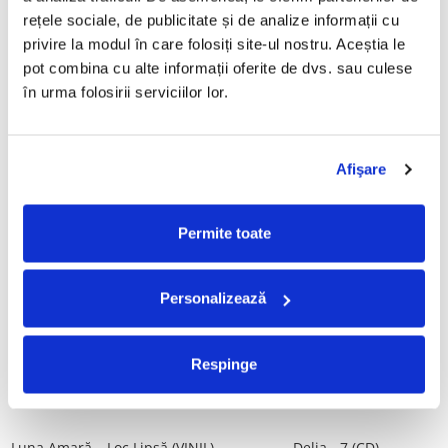
Tot, (CD)
rețele sociale, de publicitate și de analize informații cu 
29,99 Lei
99,99 Lei
privire la modul în care folosiți site-ul nostru. Aceștia le 
pot combina cu alte informații oferite de dvs. sau culese 
ADAUGA IN COS
ADAUGA IN COS
în urma folosirii serviciilor lor.
Taraful de la Vărbilău –
ALBATROS-Bucuresti (DUBLU
Povestea de la Vărbilău – -
DISC VINIL)
Afişare
Electrecord, (Disc Vinil)
189,00 Lei
280,00 Lei
ADAUGA IN COS
ADAUGA IN COS
Permite toate
Fugees - The Score (CD)
Cargo- Spiritus Sanctus (Editie
Personalizează
Aniversara) (Disc Vinil)
50,00 Lei
150,00 Lei
Respinge
ADAUGA IN COS
ADAUGA IN COS
Luna Amară – Loc Lipsă (VINIL)
Delia - 7 (CD)