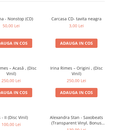
na - Nonstop (CD)
Carcasa CD- tavita neagra
50,00 Lei
3,00 Lei
AUGA IN COS
ADAUGA IN COS
imes – Acasă , (Disc
Irina Rimes – Origini , (Disc
Vinil)
Vinil)
250,00 Lei
250,00 Lei
AUGA IN COS
ADAUGA IN COS
s - II (Disc Vinil)
Alexandra Stan - Saxobeats
(Transparent Vinyl, Bonus
100,00 Lei
Tracks) ) (Disc Vinil)
139,99 Lei