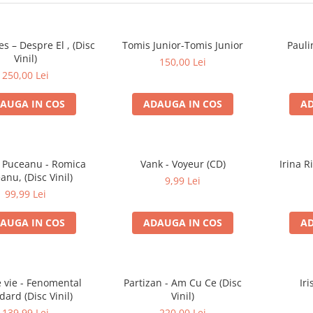
es – Despre El , (Disc
Tomis Junior-Tomis Junior
Pauli
Vinil)
150,00 Lei
250,00 Lei
AUGA IN COS
ADAUGA IN COS
AD
 Puceanu - Romica
Vank - Voyeur (CD)
Irina R
anu, (Disc Vinil)
9,99 Lei
99,99 Lei
AUGA IN COS
ADAUGA IN COS
AD
e vie - Fenomental
Partizan - Am Cu Ce (Disc
Iri
dard (Disc Vinil)
Vinil)
139,99 Lei
220,00 Lei