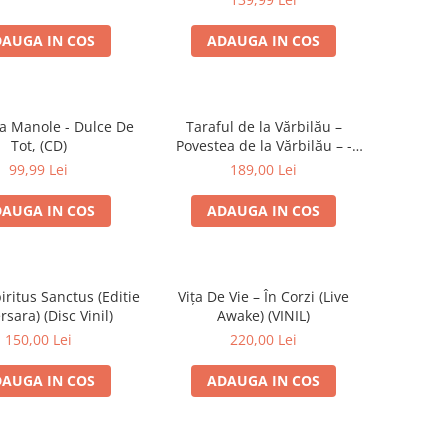
AUGA IN COS
ADAUGA IN COS
a Manole - Dulce De
Taraful de la Vărbilău –
Tot, (CD)
Povestea de la Vărbilău – -
Electrecord, (Disc Vinil)
99,99 Lei
189,00 Lei
AUGA IN COS
ADAUGA IN COS
iritus Sanctus (Editie
Vița De Vie – În Corzi (Live
rsara) (Disc Vinil)
Awake) (VINIL)
150,00 Lei
220,00 Lei
AUGA IN COS
ADAUGA IN COS