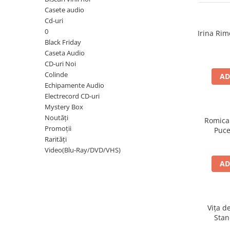
Discuri vinil 7' (mici)
Patriotice
Patriotice
Viniluri Românești
Casete audio
Colecția Electrecord
Cd-uri
0
Irina Rim
Black Friday
Caseta Audio
CD-uri Noi
Colinde
AD
Echipamente Audio
Electrecord CD-uri
Mystery Box
Noutăți
Romica
Promoții
Puce
Rarități
Video(Blu-Ray/DVD/VHS)
AD
Vița d
Stan