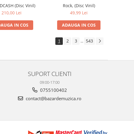
IDCASH (Disc Vinil)
Rock, (Disc Vinil)
210,00 Lei
49,99 Lei
AUGA IN COS
ADAUGA IN COS
1
2
3
543
...
SUPORT CLIENTI
09:00-17:00
0755100402
contact@bazardemuzica.ro