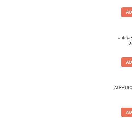
AD
Unknown
(
AD
ALBATRO
AD