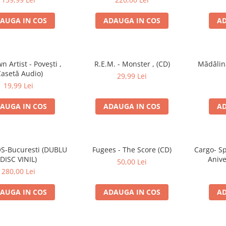
AUGA IN COS
ADAUGA IN COS
AD
 Artist - Povești ,
R.E.M. - Monster , (CD)
Mădălin
Casetă Audio)
29,99 Lei
19,99 Lei
AUGA IN COS
ADAUGA IN COS
AD
S-Bucuresti (DUBLU
Fugees - The Score (CD)
Cargo- Sp
DISC VINIL)
Anive
50,00 Lei
280,00 Lei
AUGA IN COS
ADAUGA IN COS
AD