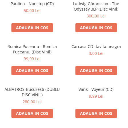
Discuri vinil 7' (mici)
Patriotice
Patriotice
Viniluri Românești
Paulina - Nonstop (CD)
Ludwig Göransson - The
Colecția Electrecord
Odyssey 3LP (Disc Vinil)
50,00 Lei
300,00 Lei
ADAUGA IN COS
ADAUGA IN COS
Romica Puceanu - Romica
Carcasa CD- tavita neagra
Puceanu, (Disc Vinil)
3,00 Lei
99,99 Lei
ADAUGA IN COS
ADAUGA IN COS
ALBATROS-Bucuresti (DUBLU
Vank - Voyeur (CD)
DISC VINIL)
9,99 Lei
280,00 Lei
ADAUGA IN COS
ADAUGA IN COS