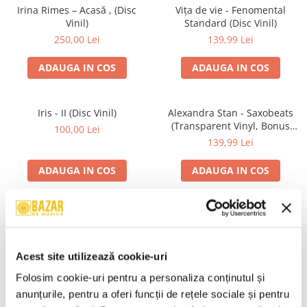
Irina Rimes – Acasă , (Disc
Vița de vie - Fenomental
Vinil)
Standard (Disc Vinil)
250,00 Lei
139,99 Lei
ADAUGA IN COS
ADAUGA IN COS
Iris - II (Disc Vinil)
Alexandra Stan - Saxobeats
(Transparent Vinyl, Bonus
100,00 Lei
Tracks) ) (Disc Vinil)
139,99 Lei
ADAUGA IN COS
ADAUGA IN COS
Unknown Artist - Povești ,
Genesis - We Can't Dance,
(Casetă Audio)
(CD)
19,99 Lei
24,99 Lei
Acest site utilizează cookie-uri
ADAUGA IN COS
ADAUGA IN COS
Folosim cookie-uri pentru a personaliza conținutul și 
anunțurile, pentru a oferi funcții de rețele sociale și pentru 