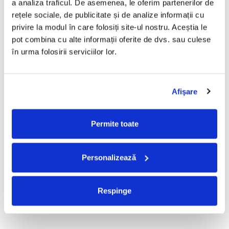
a analiza traficul. De asemenea, le oferim partenerilor de 
R.E.M. - Monster , (CD)
Mădălina Manole - Dulce De
rețele sociale, de publicitate și de analize informații cu 
Tot, (CD)
29,99 Lei
privire la modul în care folosiți site-ul nostru. Aceștia le 
99,99 Lei
pot combina cu alte informații oferite de dvs. sau culese 
ADAUGA IN COS
ADAUGA IN COS
în urma folosirii serviciilor lor.
Taraful de la Vărbilău –
Fugees - The Score (CD)
Afişare
Povestea de la Vărbilău – -
50,00 Lei
Electrecord, (Disc Vinil)
189,00 Lei
Permite toate
ADAUGA IN COS
ADAUGA IN COS
Personalizează
Cargo- Spiritus Sanctus (Editie
Partizan - Am Cu Ce (Disc
Aniversara) (Disc Vinil)
Vinil)
150,00 Lei
220,00 Lei
Respinge
ADAUGA IN COS
ADAUGA IN COS