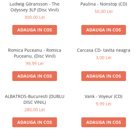
Discuri vinil 7' (mici)
Patriotice
Patriotice
Viniluri Românești
Ludwig Göransson - The
Paulina - Nonstop (CD)
Colecția Electrecord
Odyssey 3LP (Disc Vinil)
50,00 Lei
300,00 Lei
ADAUGA IN COS
ADAUGA IN COS
Romica Puceanu - Romica
Carcasa CD- tavita neagra
Puceanu, (Disc Vinil)
3,00 Lei
99,99 Lei
ADAUGA IN COS
ADAUGA IN COS
ALBATROS-Bucuresti (DUBLU
Vank - Voyeur (CD)
DISC VINIL)
9,99 Lei
280,00 Lei
ADAUGA IN COS
ADAUGA IN COS