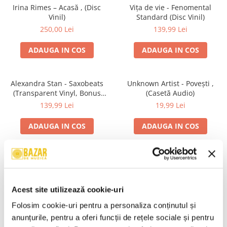
Irina Rimes – Acasă , (Disc
Vița de vie - Fenomental
Vinil)
Standard (Disc Vinil)
250,00 Lei
139,99 Lei
ADAUGA IN COS
ADAUGA IN COS
Alexandra Stan - Saxobeats
Unknown Artist - Povești ,
(Transparent Vinyl, Bonus
(Casetă Audio)
Tracks) ) (Disc Vinil)
139,99 Lei
19,99 Lei
ADAUGA IN COS
ADAUGA IN COS
Genesis - We Can't Dance,
R.E.M. - Monster , (CD)
(CD)
29,99 Lei
24,99 Lei
Acest site utilizează cookie-uri
ADAUGA IN COS
ADAUGA IN COS
Folosim cookie-uri pentru a personaliza conținutul și 
anunțurile, pentru a oferi funcții de rețele sociale și pentru 