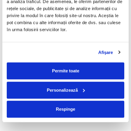
a analiza traficul. De asemenea, le oferim partenerilor de 
Mădălina Manole - Dulce De
Taraful de la Vărbilău –
rețele sociale, de publicitate și de analize informații cu 
Tot, (CD)
Povestea de la Vărbilău – -
privire la modul în care folosiți site-ul nostru. Aceștia le 
Electrecord, (Disc Vinil)
99,99 Lei
189,00 Lei
pot combina cu alte informații oferite de dvs. sau culese 
ADAUGA IN COS
ADAUGA IN COS
în urma folosirii serviciilor lor.
Fugees - The Score (CD)
Cargo- Spiritus Sanctus (Editie
Afişare
Aniversara) (Disc Vinil)
50,00 Lei
150,00 Lei
Permite toate
ADAUGA IN COS
ADAUGA IN COS
Personalizează
Partizan - Am Cu Ce (Disc
Iris - II (Disc Vinil)
Vinil)
100,00 Lei
220,00 Lei
Respinge
ADAUGA IN COS
ADAUGA IN COS