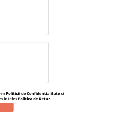
orm
Politicii de Confidentialitate
si
am inteles
Politica de Retur