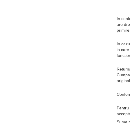
Discuri vinil 7' (mici)
Patriotice
Patriotice
Viniluri Românești
Colecția Electrecord
In conf
are dre
primire
In cazu
in care
functio
Returna
Cumpara
origina
Conform
Pentru 
accepta
Suma re