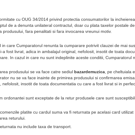
ormitate cu OUG 34/2014 privind protectia consumatorilor la incheierea 
ptul de a denunta unilateral contractul, doar cu plata taxelor postale de 
a produsului, fara penalitati si fara invocarea vreunui motiv.
l in care Cumparatorul renunta la cumparare potrivit clauzei de mai sus,
 i-a fost livrat, adica in ambalajul original, nefolosit, insotit de toata doc
nare. In cazul in care nu sunt indeplinite aceste conditii, Cumparatorul 
rea produsului se va face catre sediul 
bazardemuzica
, pe cheltuiala
tor nu se va face inainte de primirea produsului si confirmarea emisa
l, nefolosit, insotit de toata documentatia cu care a fost livrat si in perf
 ordonantei sunt exceptate de la retur produsele care sunt susceptibile
comenzile platite cu cardul suma va fi returnata pe acelasi card utilizat 
rea returului.
turnata nu include taxa de transport.