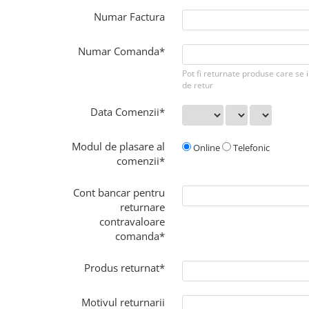
Numar Factura
Numar Comanda*
Pot fi returnate produse care se i
de retur
Data Comenzii*
Modul de plasare al
Online
Telefonic
comenzii*
Cont bancar pentru
returnare
contravaloare
comanda*
Produs returnat*
Motivul returnarii