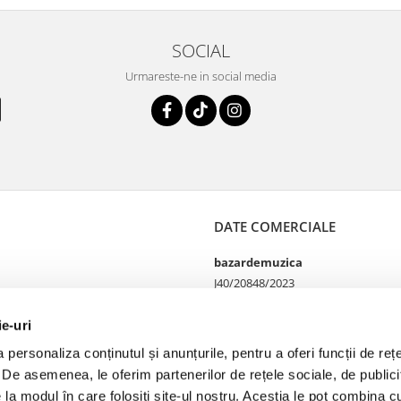
SOCIAL
Urmareste-ne in social media
DATE COMERCIALE
bazardemuzica
J40/20848/2023
49060668
Strada Doctor Louis Pasteur
ie-uri
65
personaliza conținutul și anunțurile, pentru a oferi funcții de rețe
Bucharest, București
. De asemenea, le oferim partenerilor de rețele sociale, de publicit
e la modul în care folosiți site-ul nostru. Aceștia le pot combina cu