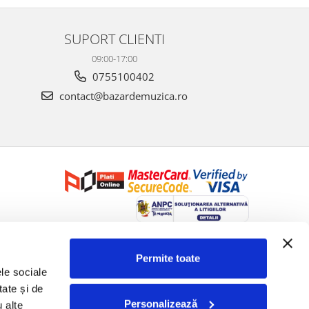
SUPORT CLIENTI
09:00-17:00
0755100402
contact@bazardemuzica.ro
Creat cu ❤ și cu 🧠 de Dan Trifan iar
Platforma E-commerce by
Gomag
Permite toate
le sociale 
ate și de 
Personalizează
 alte 