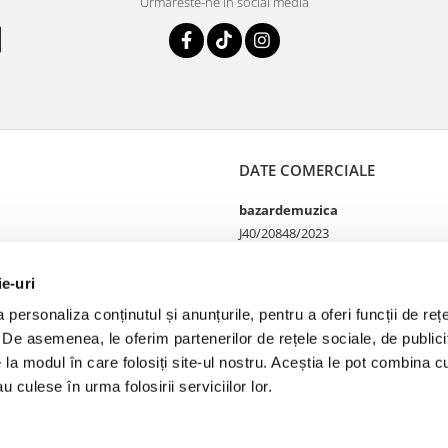
Urmareste-ne in social media
DATE COMERCIALE
bazardemuzica
J40/20848/2023
49060668
Strada Doctor Louis Pasteur
ie-uri
65
personaliza conținutul și anunțurile, pentru a oferi funcții de rețe
Bucharest, București
. De asemenea, le oferim partenerilor de rețele sociale, de publicit
Telefon Magazin online si
comenzi 0755100402
e la modul în care folosiți site-ul nostru. Aceștia le pot combina cu
Telefon Magazin fizic
u culese în urma folosirii serviciilor lor.
0749142177