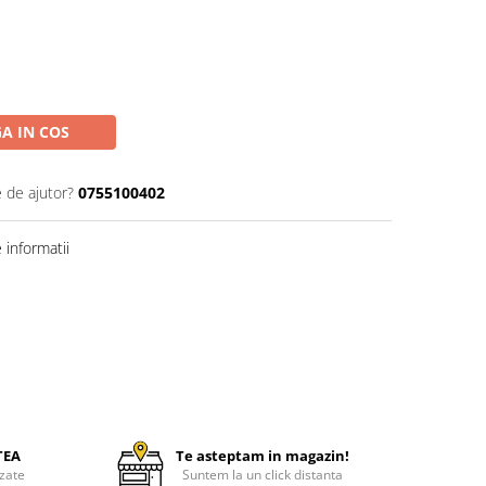
A IN COS
e de ajutor?
0755100402
informatii
TEA
Te asteptam in magazin!
zate
Suntem la un click distanta