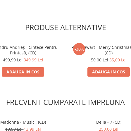
PRODUSE ALTERNATIVE
ndru Andrieș - Cîntece Pentru
Rod Stewart - Merry Christmas
-30%
Prințesă, (CD)
(CD)
499,99 Lei
349,99 Lei
50,00 Lei
35,00 Lei
ADAUGA IN COS
ADAUGA IN COS
FRECVENT CUMPARATE IMPREUNA
Madonna - Music , (CD)
Delia - 7 (CD)
19,99 Lei
13,99 Lei
250,00 Lei