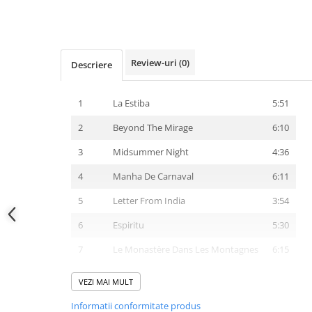
Review-uri
(0)
Descriere
1
La Estiba
5:51
2
Beyond The Mirage
6:10
3
Midsummer Night
4:36
4
Manha De Carnaval
6:11
5
Letter From India
3:54
6
Espiritu
5:30
7
Le Monastère Dans Les Montagnes
6:15
8
Azzura
7:58
VEZI MAI MULT
9
Cardeosa
6:36
Informatii conformitate produs