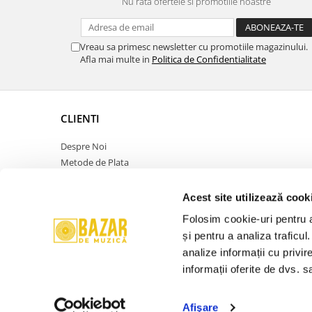
Nu rata ofertele si promotiile noastre
Vreau sa primesc newsletter cu promotiile magazinului.
Afla mai multe in
Politica de Confidentialitate
CLIENTI
Despre Noi
Metode de Plata
Politica de Retur
Politica de Confidentialitate
Acest site utilizează cook
Politica Cookies
Folosim cookie-uri pentru a 
Termeni si Conditii
și pentru a analiza traficul
ANPC
analize informații cu privir
Contact
informații oferite de dvs. sa
Promotie
Afişare