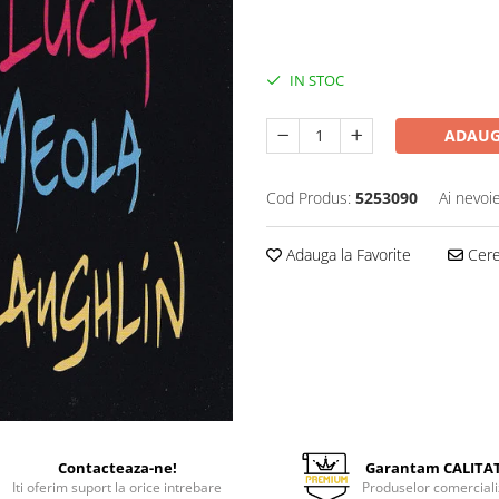
30,00 Lei
IN STOC
ADAUG
Cod Produs:
5253090
Ai nevoi
Adauga la Favorite
Cere 
Contacteaza-ne!
Garantam CALITA
Iti oferim suport la orice intrebare
Produselor comerciali