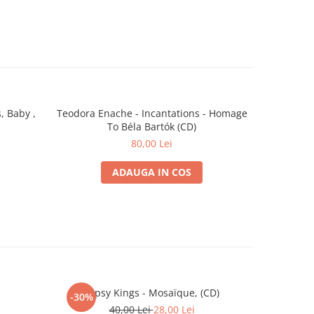
, Baby ,
Teodora Enache - Incantations - Homage
Diana
-30%
To Béla Bartók (CD)
80,00 Lei
ADAUGA IN COS
Gipsy Kings - Mosaïque, (CD)
-30%
40,00 Lei
28,00 Lei