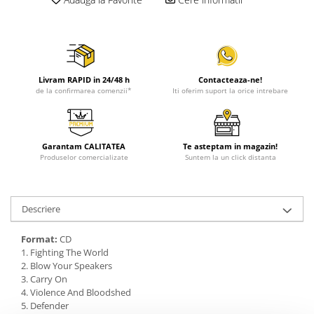
Livram RAPID in 24/48 h
Contacteaza-ne!
de la confirmarea comenzii*
Iti oferim suport la orice intrebare
Garantam CALITATEA
Te asteptam in magazin!
Produselor comercializate
Suntem la un click distanta
Descriere
Format:
CD
1. Fighting The World
2. Blow Your Speakers
3. Carry On
4. Violence And Bloodshed
5. Defender