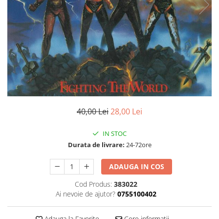
Discuri vinil 7' (mici)
Patriotice
Patriotice
Viniluri Românești
Colecția Electrecord
40,00 Lei
28,00 Lei
IN STOC
Durata de livrare:
24-72ore
ADAUGA IN COS
Cod Produs:
383022
Ai nevoie de ajutor?
0755100402
Adauga la Favorite
Cere informatii