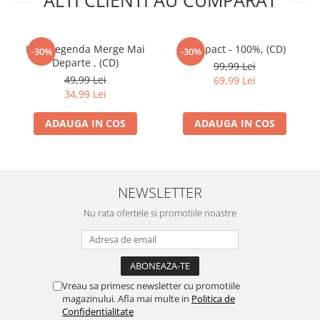
Iris - Legenda Merge Mai
Compact - 100%, (CD)
-30%
-30%
Departe , (CD)
99,99 Lei
49,99 Lei
69,99 Lei
34,99 Lei
ADAUGA IN COS
ADAUGA IN COS
NEWSLETTER
Nu rata ofertele si promotiile noastre
Vreau sa primesc newsletter cu promotiile
magazinului. Afla mai multe in
Politica de
Confidentialitate