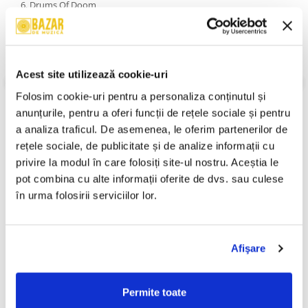
6. Drums Of Doom
7. Holy War
8. Master Of Revenge
9. Black Wind, Fire And Steel
An Lansare:
-
Stil:
Rock ; Heavy Metal
Acest site utilizează cookie-uri
Stare Disc:
Near Mint (NM or M-)
Stare Coperta:
Near Mint (NM or M-)
Folosim cookie-uri pentru a personaliza conținutul și 
anunțurile, pentru a oferi funcții de rețele sociale și pentru 
Informatii conformitate produs
a analiza traficul. De asemenea, le oferim partenerilor de 
rețele sociale, de publicitate și de analize informații cu 
Review-uri
(0)
privire la modul în care folosiți site-ul nostru. Aceștia le 
pot combina cu alte informații oferite de dvs. sau culese 
în urma folosirii serviciilor lor.
PRODUSE ALTERNATIVE
Afişare
Pârnaie – Liberi (CD)
Compact - 100%, (CD)
-30%
60,00 Lei
99,99 Lei
69,99 Lei
Permite toate