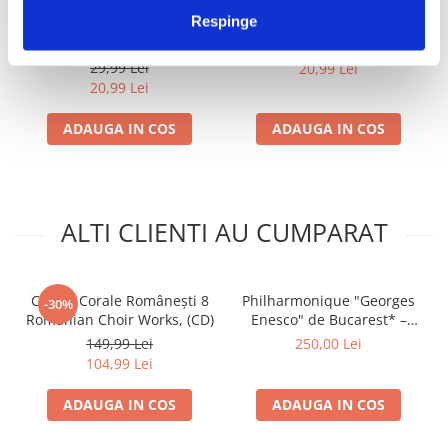
Respinge
Minisong - O, Brad Frumos,
Nicolae Herlea – O Sole Mio
-30%
-30%
(CD)
29,99 Lei
29,99 Lei
20,99 Lei
20,99 Lei
ADAUGA IN COS
ADAUGA IN COS
ALTI CLIENTI AU CUMPARAT
Creații Corale Românești 8
Philharmonique "Georges
-30%
Romanian Choir Works, (CD)
Enesco" de Bucarest* –
Enesco / Strauss (CD)
149,99 Lei
250,00 Lei
104,99 Lei
ADAUGA IN COS
ADAUGA IN COS