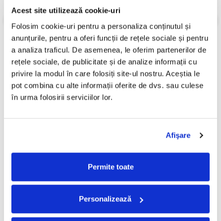
Acest site utilizează cookie-uri
Folosim cookie-uri pentru a personaliza conținutul și 
anunțurile, pentru a oferi funcții de rețele sociale și pentru 
PRODUSE ALTERNATIVE
a analiza traficul. De asemenea, le oferim partenerilor de 
rețele sociale, de publicitate și de analize informații cu 
privire la modul în care folosiți site-ul nostru. Aceștia le 
Aperto – 20 , (CD)
Cvartetul Voces - Berühmte
-30%
-30%
pot combina cu alte informații oferite de dvs. sau culese 
Zugaben Für
50,00 Lei
în urma folosirii serviciilor lor.
Streichquartett - Famous
49,99 Lei
35,00 Lei
"Encores" For String
34,99 Lei
Quartet, (CD)
ADAUGA IN COS
ADAUGA IN COS
Afişare
Permite toate
FRECVENT CUMPARATE
IMPREUNA
Personalizează