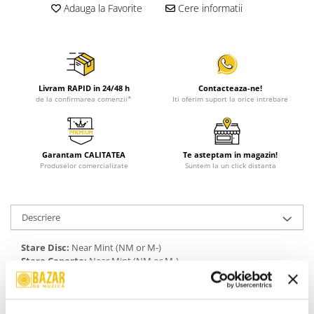
Adauga la Favorite
Cere informatii
Livram RAPID in 24/48 h
Contacteaza-ne!
de la confirmarea comenzii*
Iti oferim suport la orice intrebare
Garantam CALITATEA
Te asteptam in magazin!
Produselor comercializate
Suntem la un click distanta
Descriere
Stare Disc:
Near Mint (NM or M-)
Stare Coperta:
Near Mint (NM or M-)
Informatii conformitate produs
Review-uri
(0)