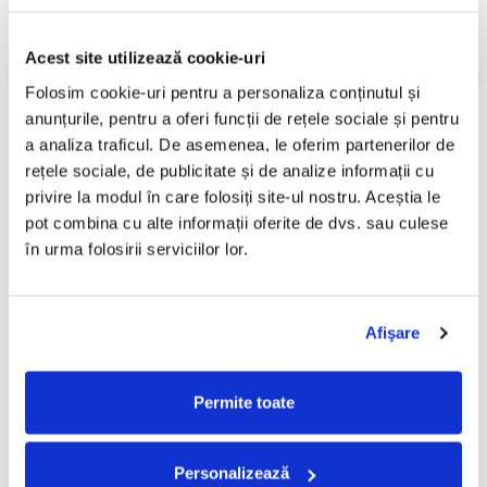
Stare Disc:
Mint (M)
Stare Coperta:
Near Mint (NM or M-)
Acest site utilizează cookie-uri
Informatii conformitate produs
Folosim cookie-uri pentru a personaliza conținutul și 
Review-uri
(0)
anunțurile, pentru a oferi funcții de rețele sociale și pentru 
a analiza traficul. De asemenea, le oferim partenerilor de 
rețele sociale, de publicitate și de analize informații cu 
privire la modul în care folosiți site-ul nostru. Aceștia le 
PRODUSE ALTERNATIVE
pot combina cu alte informații oferite de dvs. sau culese 
în urma folosirii serviciilor lor.
Pârnaie – Liberi (CD)
Vank - Voyeur (CD)
60,00 Lei
9,99 Lei
Afişare
Permite toate
ADAUGA IN COS
ADAUGA IN COS
Personalizează