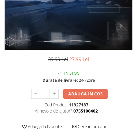
Discuri vinil 7' (mici)
Patriotice
Patriotice
Viniluri Românești
Colecția Electrecord
39,99 Lei
27,99 Lei
IN STOC
Durata de livrare:
24-72ore
ADAUGA IN COS
Cod Produs:
11927187
Ai nevoie de ajutor?
0755100402
Adauga la Favorite
Cere informatii