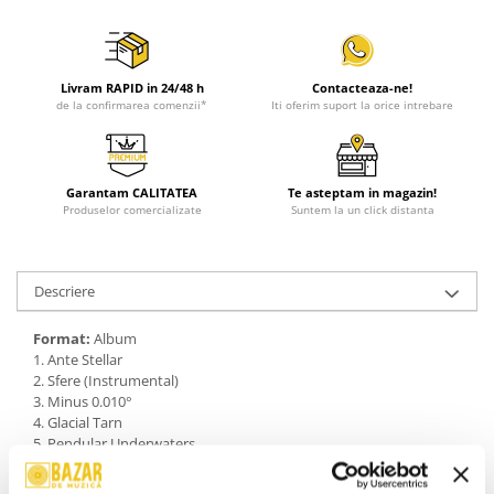
Livram RAPID in 24/48 h
Contacteaza-ne!
de la confirmarea comenzii*
Iti oferim suport la orice intrebare
Garantam CALITATEA
Te asteptam in magazin!
Produselor comercializate
Suntem la un click distanta
Descriere
Format:
Album
1. Ante Stellar
2. Sfere (Instrumental)
3. Minus 0.010°
4. Glacial Tarn
5. Pendular Underwaters
An Lansare:
2018
Stil:
Avantgarde