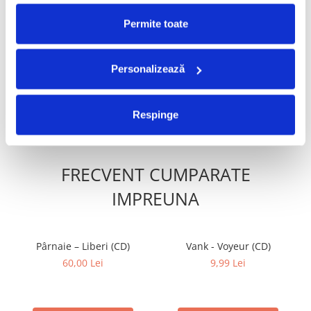
Permite toate
Delia - 7 (CD)
Madonna - Music , (CD)
-30%
250,00 Lei
19,99 Lei
13,99 Lei
Personalizează
ADAUGA IN COS
ADAUGA IN COS
Respinge
FRECVENT CUMPARATE
IMPREUNA
Pârnaie – Liberi (CD)
Vank - Voyeur (CD)
60,00 Lei
9,99 Lei