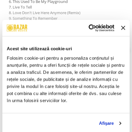
6. This Used To Be My Playground
7. Live To Tell
8. Love Don't Live Here Anymore (Remix)
9. Something To Remember
10. Forbidden Love
11. One More Chance
12. Rain
13. Oh Father
14. I Want You (Orchestral)
Acest site utilizează cookie-uri
VEZI MAI MULT
An Lansare:
1995
Folosim cookie-uri pentru a personaliza conținutul și 
Stil:
Electronic ; Synth-pop
anunțurile, pentru a oferi funcții de rețele sociale și pentru 
Stare Disc:
Near Mint (NM or M-)
a analiza traficul. De asemenea, le oferim partenerilor de 
Stare Coperta:
Near Mint (NM or M-)
rețele sociale, de publicitate și de analize informații cu 
Informatii conformitate produs
privire la modul în care folosiți site-ul nostru. Aceștia le 
pot combina cu alte informații oferite de dvs. sau culese 
Review-uri
(0)
în urma folosirii serviciilor lor.
PRODUSE ALTERNATIVE
Afişare