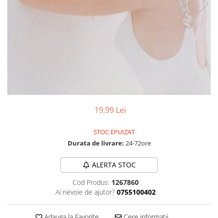
Discuri vinil 7' (mici)
Patriotice
Patriotice
Viniluri Românești
Colecția Electrecord
19,99 Lei
STOC EPUIZAT
Durata de livrare:
24-72ore
ALERTA STOC
Cod Produs:
1267860
Ai nevoie de ajutor?
0755100402
Adauga la Favorite
Cere informatii