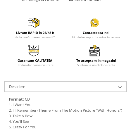
Livram RAPID in 24/48 h
Contacteaza-ne!
de la confirmarea comenzii*
Iti oferim suport la orice intrebare
Garantam CALITATEA
Te asteptam in magazin!
Produselor comercializate
Suntem la un click distanta
Descriere
Format:
CD
1. I Want You
2. I'll Remember (Theme From The Motion Picture "With Honors")
3. Take A Bow
4. You'll See
5. Crazy For You